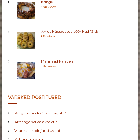
Kringel
D
9.4k views
Ahjus küpsetatud sõõrikud 12 tk
8.5k views
Marinaad kaladele
7.8k views
VÄRSKED POSTITUSED
Porgandikeeks ” Muinasjutt “
Arhangelski kalakotletid
Vaarika – kodujuustuvaht
Kohupiimavorm