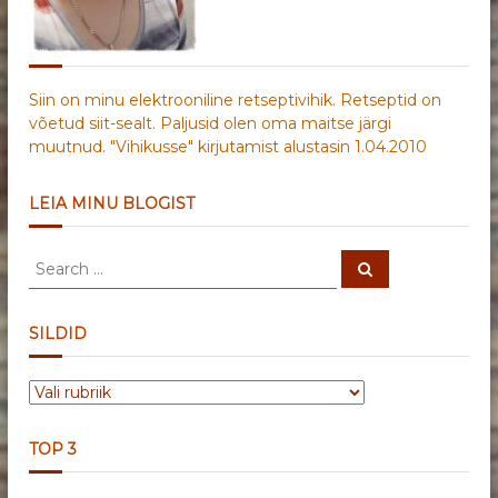
Siin on minu elektrooniline retseptivihik. Retseptid on
võetud siit-sealt. Paljusid olen oma maitse järgi
muutnud. "Vihikusse" kirjutamist alustasin 1.04.2010
LEIA MINU BLOGIST
S
S
e
e
a
a
r
c
r
SILDID
h
c
h
S
f
I
o
L
r
TOP 3
D
:
I