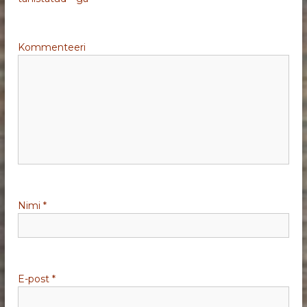
e
Kommenteeri
e
r
i
m
i
Nimi
*
n
e
E-post
*