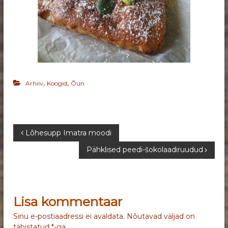
,
,
Arhiiv
Koogid
Õun
N
Lõhesupp Imatra moodi
Pähklised peedi-šokolaadiruudud
a
v
Lisa kommentaar
i
Sinu e-postiaadressi ei avaldata.
Nõutavad väljad on
g
tähistatud
*
-ga