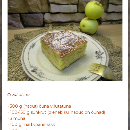
24/10/2012
• 300 g (haput) õuna viilutatuna
• 100-150 g suhkrut (oleneb kui hapud on õunad)
• 3 muna
• 100 g martsipanimassi