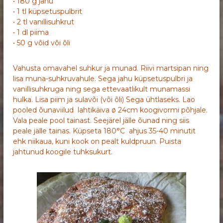
• 180 g jahu
• 1 tl küpsetuspulbrit
• 2 tl vanillisuhkrut
• 1 dl piima
• 50 g võid või õli
Vahusta omavahel suhkur ja munad. Riivi martsipan ning
lisa muna-suhkruvahule. Sega jahu küpsetuspulbri ja
vanillisuhkruga ning sega ettevaatlikult munamassi
hulka. Lisa piim ja sulavõi (või õli) Sega ühtlaseks. Lao
pooled õunaviilud lahtikäiva ø 24cm koogivormi põhjale.
Vala peale pool tainast. Seejärel jälle õunad ning siis
peale jälle tainas. Küpseta 180°C ahjus 35-40 minutit
ehk niikaua, kuni kook on pealt kuldpruun. Puista
jahtunud koogile tuhksukurt.