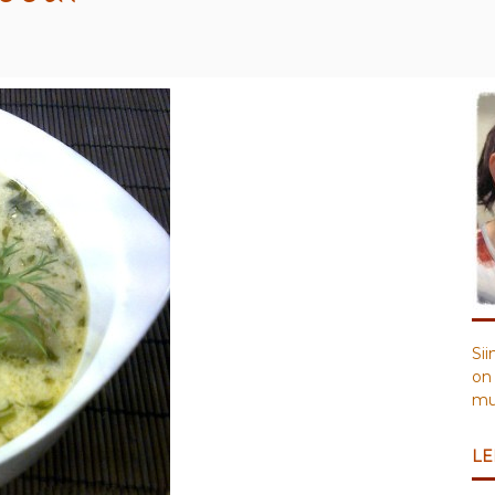
Sii
on 
muu
LE