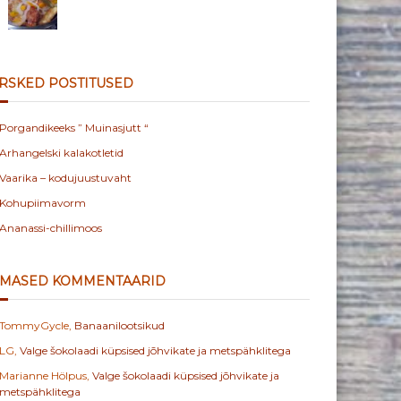
RSKED POSTITUSED
Porgandikeeks ” Muinasjutt “
Arhangelski kalakotletid
Vaarika – kodujuustuvaht
Kohupiimavorm
Ananassi-chillimoos
IMASED KOMMENTAARID
TommyGycle
,
Banaanilootsikud
LG
,
Valge šokolaadi küpsised jõhvikate ja metspähklitega
Marianne Hölpus
,
Valge šokolaadi küpsised jõhvikate ja
metspähklitega