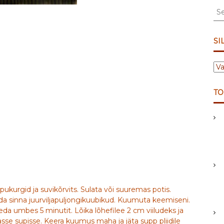
S
e
a
r
SI
c
h
S
f
I
o
L
r
TO
D
:
I
D
kurgid ja suvikõrvits. Sulata või suuremas potis.
nda sinna juurviljapuljongikuubikud. Kuumuta keemiseni.
eda umbes 5 minutit. Lõika lõhefilee 2 cm viiludeks ja
asse supisse. Keera kuumus maha ja jäta supp pliidile