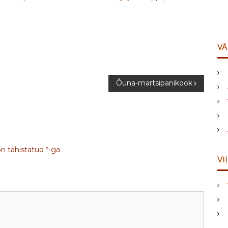
VÄ
Õuna-martsipanikook
on tähistatud
*
-ga
VI