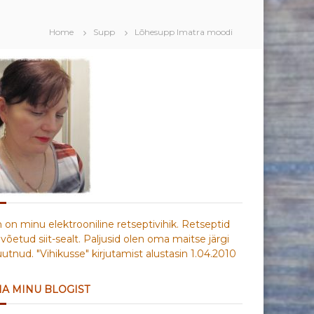
Home
Supp
Lõhesupp Imatra moodi
n on minu elektrooniline retseptivihik. Retseptid
võetud siit-sealt. Paljusid olen oma maitse järgi
tnud. "Vihikusse" kirjutamist alustasin 1.04.2010
IA MINU BLOGIST