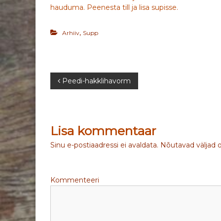
hauduma. Peenesta till ja lisa supisse.
,
Arhiiv
Supp
N
Peedi-hakklihavorm
a
v
Lisa kommentaar
i
Sinu e-postiaadressi ei avaldata.
Nõutavad väljad 
g
Kommenteeri
e
e