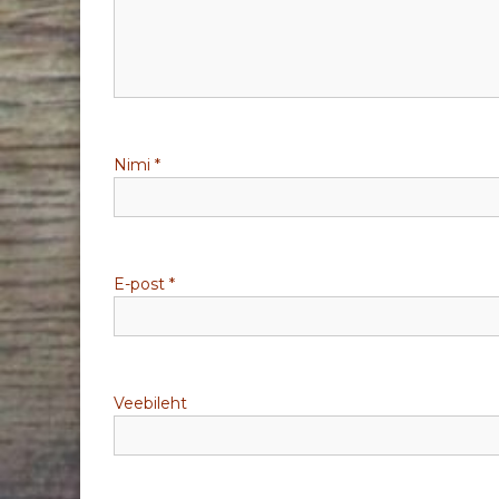
r
i
m
Nimi
*
i
n
e
E-post
*
Veebileht