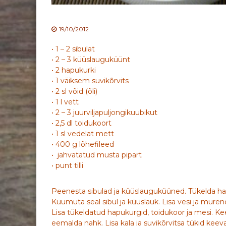
19/10/2012
• 1 – 2 sibulat
• 2 – 3 küüslauguküünt
• 2 hapukurki
• 1 väiksem suvikõrvits
• 2 sl võid (õli)
• 1 l vett
• 2 – 3 juurviljapuljongikuubikut
• 2,5 dl toidukoort
• 1 sl vedelat mett
• 400 g lõhefileed
• jahvatatud musta pipart
• punt tilli
Peenesta sibulad ja küüslauguküüned. Tükelda hapu
Kuumuta seal sibul ja küüslauk. Lisa vesi ja mure
Lisa tükeldatud hapukurgid, toidukoor ja mesi. Ke
eemalda nahk. Lisa kala ja suvikõrvitsa tükid keev