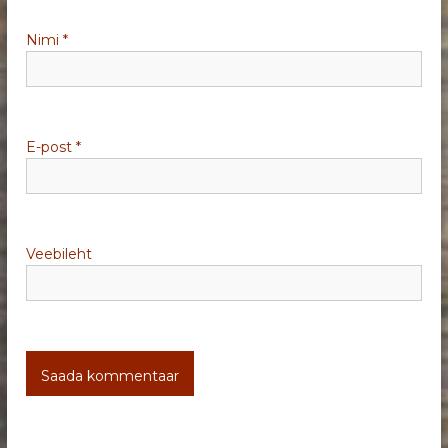
i
Nimi
*
n
e
E-post
*
Veebileht