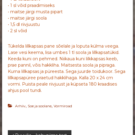
• 1 sl võid praadimiseks
• maitse järgi musta pipart
• maitse järgi soola
• 1,5 dl riivjuustu
• 2 sl võid
Tükelda lillkapsas pane sõelale ja loputa külma veega.
Lase vesi keema, lisa umbes 1 tl soola ja lillkapsatükid.
Keeda kuni on pehmed. Niikaua kuni lilkkapsas keeb,
prae pannil, võis hakkliha. Maitsesta soola ja pipraga.
Kurna lillkapsas ja püreesta. Sega juurde toidukoor. Sega
lillkapsapüree praetud hakklihaga. Kalla 20 x 24 cm
vormi. Puista peale riivjuust ja küpseta 180 kraadises
ahjus pool tundi.
,
,
Arhiiv
Soe ja soolane
Vormiroad