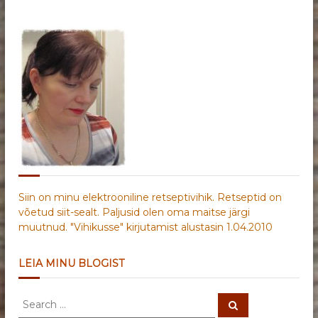
Siin on minu elektrooniline retseptivihik. Retseptid on
võetud siit-sealt. Paljusid olen oma maitse järgi
muutnud. "Vihikusse" kirjutamist alustasin 1.04.2010
LEIA MINU BLOGIST
S
S
e
e