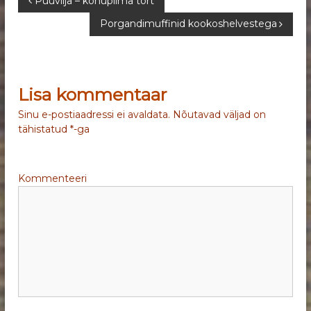
N
Puuvilja – kohupiima tort
Porgandimuffinid kookoshelvestega
a
v
Lisa kommentaar
i
Sinu e-postiaadressi ei avaldata.
Nõutavad väljad on
g
tähistatud
*
-ga
e
Kommenteeri
e
r
i
m