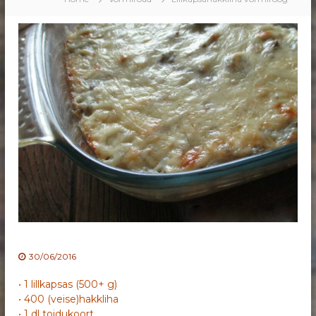
30/06/2016
• 1 lillkapsas (500+ g)
• 400 (veise)hakkliha
• 1 dl toidukoort