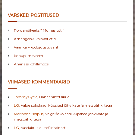
VÄRSKED POSTITUSED
Porgandikeeks ” Muinasjutt “
Arhangelski kalakotletid
Vaarika – kodujuustuvaht
Kohupiimavorm
Ananassi-chillimoos
VIIMASED KOMMENTAARID
TommyGycle
,
Banaanilootsikud
LG
,
Valge šokolaadi küpsised jõhvikate ja metspähklitega
Marianne Hölpus
,
Valge šokolaadi küpsised jõhvikate ja
metspähklitega
LG
,
Vastlakuklid keefiiritainast