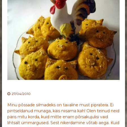
27/04/2010
Minu põssade silmadeks on tavaline must pipratera. Ei
pintseldanud munaga, käis niisama kah! Olen teinud neid
päris mitu korda, kuid mitte enam põrsakujulisi vaid
lihtsalt ümmargused. Sest nikerdamine võtab aega. Kuid