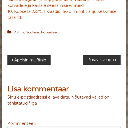
kõrvadele ja kärsale seesamiseemneid.
10. Küpseta 225ºC:s kraadis 15-20 minutit ahju keskmisel
tasandil.
,
Arhiiv
Soolased küpsetised
N
Puravikusupp
Apelsinimuffinid
a
v
Lisa kommentaar
i
Sinu e-postiaadressi ei avaldata.
Nõutavad väljad on
tähistatud
*
-ga
g
e
Kommenteeri