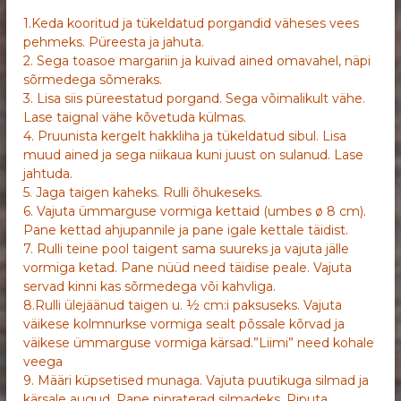
1.Keda kooritud ja tükeldatud porgandid väheses vees
pehmeks. Püreesta ja jahuta.
2. Sega toasoe margariin ja kuivad ained omavahel, näpi
sõrmedega sõmeraks.
3. Lisa siis püreestatud porgand. Sega võimalikult vähe.
Lase taignal vähe kõvetuda külmas.
4. Pruunista kergelt hakkliha ja tükeldatud sibul. Lisa
muud ained ja sega niikaua kuni juust on sulanud. Lase
jahtuda.
5. Jaga taigen kaheks. Rulli õhukeseks.
6. Vajuta ümmarguse vormiga kettaid (umbes ø 8 cm).
Pane kettad ahjupannile ja pane igale kettale täidist.
7. Rulli teine pool taigent sama suureks ja vajuta jälle
vormiga ketad. Pane nüüd need täidise peale. Vajuta
servad kinni kas sõrmedega või kahvliga.
8.Rulli ülejäänud taigen u. ½ cm:i paksuseks. Vajuta
väikese kolmnurkse vormiga sealt põssale kõrvad ja
väikese ümmarguse vormiga kärsad.”Liimi” need kohale
veega
9. Määri küpsetised munaga. Vajuta puutikuga silmad ja
kärsale augud. Pane pipraterad silmadeks. Riputa