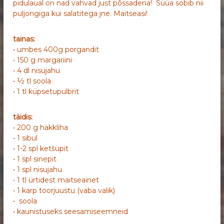
pidulaual on nad vahvad just põssadena! Süüa sobib nii
puljongiga kui salatitega jne. Maitseasi!
tainas:
• umbes 400g porgandit
• 150 g margariini
• 4 dl nisujahu
• ½ tl soola
• 1 tl küpsetupulbrit
täidis:
• 200 g hakkliha
• 1 sibul
• 1-2 spl ketšupit
• 1 spl sinepit
• 1 spl nisujahu
• 1 tl ürtidest maitseainet
• 1 karp toorjuustu (vaba valik)
• soola
• kaunistuseks seesamiseemneid