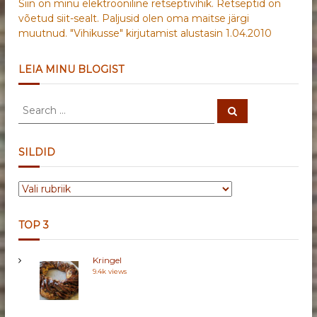
Siin on minu elektrooniline retseptivihik. Retseptid on
võetud siit-sealt. Paljusid olen oma maitse järgi
muutnud. "Vihikusse" kirjutamist alustasin 1.04.2010
LEIA MINU BLOGIST
S
S
e
e
a
a
r
c
r
SILDID
h
c
h
S
f
I
o
L
r
TOP 3
D
:
I
Kringel
D
9.4k views