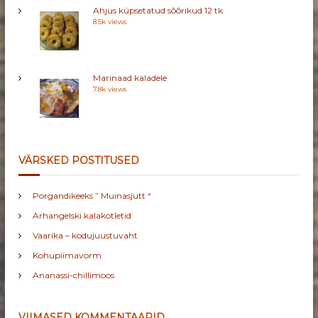
Ahjus küpsetatud sõõrikud 12 tk
8.5k views
Marinaad kaladele
7.8k views
VÄRSKED POSTITUSED
Porgandikeeks ” Muinasjutt “
Arhangelski kalakotletid
Vaarika – kodujuustuvaht
Kohupiimavorm
Ananassi-chillimoos
VIIMASED KOMMENTAARID