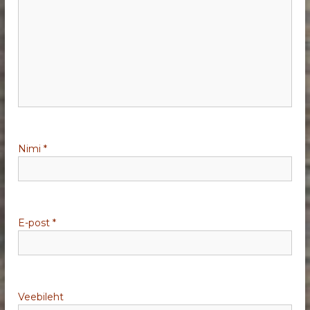
e
r
i
m
i
Nimi
*
n
e
E-post
*
Veebileht