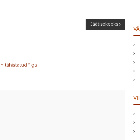
Jäätisekeeks
VÄ
on tähistatud
*
-ga
VI