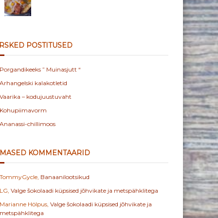
RSKED POSTITUSED
Porgandikeeks ” Muinasjutt “
Arhangelski kalakotletid
Vaarika – kodujuustuvaht
Kohupiimavorm
Ananassi-chillimoos
IMASED KOMMENTAARID
TommyGycle
,
Banaanilootsikud
LG
,
Valge šokolaadi küpsised jõhvikate ja metspähklitega
Marianne Hölpus
,
Valge šokolaadi küpsised jõhvikate ja
metspähklitega