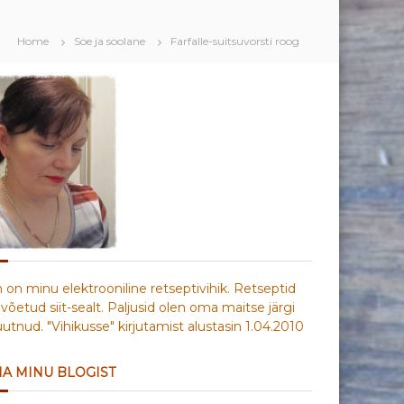
Home
Soe ja soolane
Farfalle-suitsuvorsti roog
n on minu elektrooniline retseptivihik. Retseptid
võetud siit-sealt. Paljusid olen oma maitse järgi
tnud. "Vihikusse" kirjutamist alustasin 1.04.2010
IA MINU BLOGIST