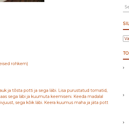
S
e
a
r
SI
c
h
S
f
I
o
L
r
TO
D
:
I
teised rohkem)
D
lauk ja tõsta potti ja sega läbi. Lisa purustatud tomatid,
ja taas sega läbi ja kuumuta keemiseni. Keeda madalal
ivjuust, sega kõik läbi. Keera kuumus maha ja jäta pott