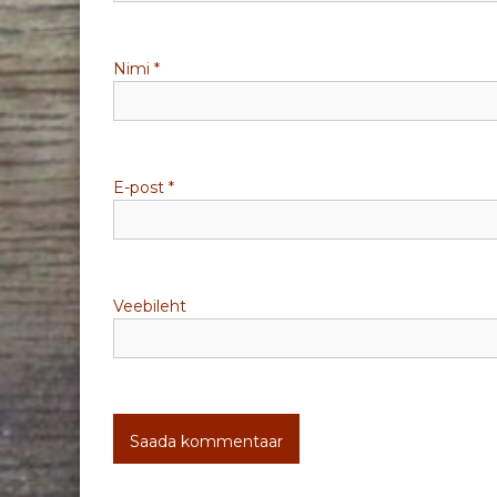
m
Nimi
*
i
n
e
E-post
*
Veebileht