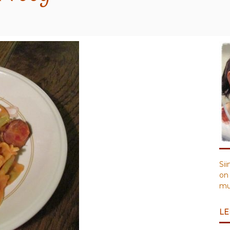
Sii
on 
muu
LE