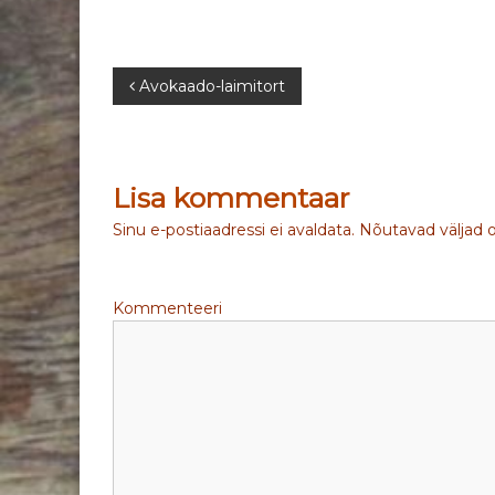
N
Avokaado-laimitort
a
v
Lisa kommentaar
i
Sinu e-postiaadressi ei avaldata.
Nõutavad väljad 
g
Kommenteeri
e
e
r
i