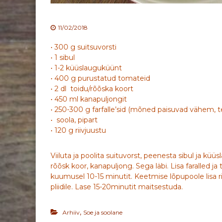
11/02/2018
• 300 g suitsuvorsti
• 1 sibul
• 1-2 küüslauguküünt
• 400 g purustatud tomateid
• 2 dl toidu/rõõska koort
• 450 ml kanapuljongit
• 250-300 g farfalle’sid (mõned paisuvad vähem, 
• soola, pipart
• 120 g riivjuustu
Viiluta ja poolita suituvorst, peenesta sibul ja küüs
rõõsk koor, kanapuljong. Sega läbi. Lisa faralled 
kuumusel 10-15 minutit. Keetmise lõpupoole lisa ri
pliidile. Lase 15-20minutit maitsestuda.
,
Arhiiv
Soe ja soolane