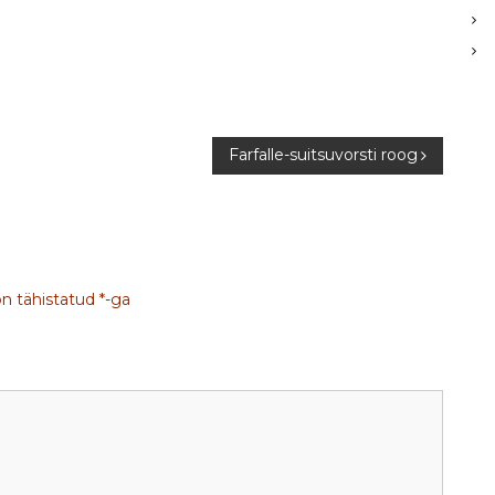
Farfalle-suitsuvorsti roog
on tähistatud
*
-ga