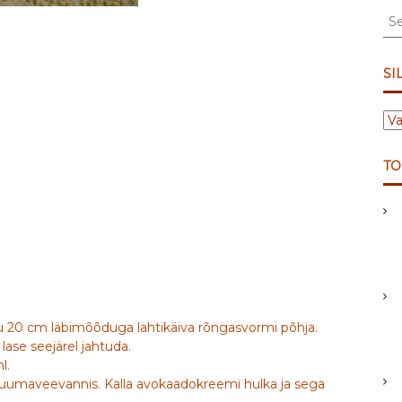
S
e
a
r
SI
c
h
S
f
I
o
L
r
TO
D
:
I
D
u 20 cm läbimõõduga lahtikäiva rõngasvormi põhja.
lase seejärel jahtuda.
l.
ta kuumaveevannis. Kalla avokaadokreemi hulka ja sega