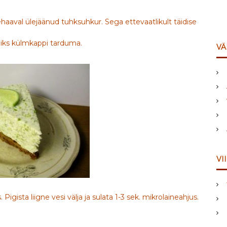
aaval ülejäänud tuhksuhkur. Sega ettevaatlikult täidise
unniks külmkappi tarduma.
VÄ
VI
Pigista liigne vesi välja ja sulata 1-3 sek. mikrolaineahjus.