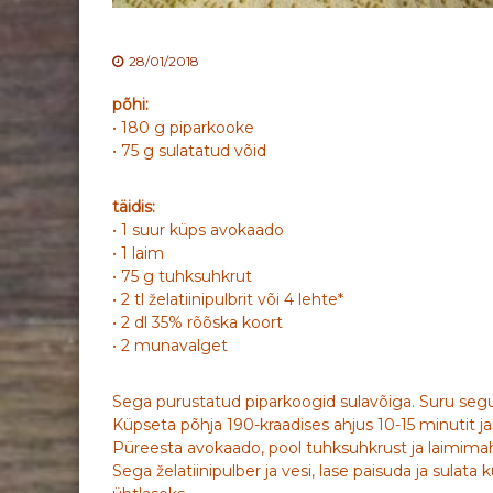
28/01/2018
põhi:
• 180 g piparkooke
• 75 g sulatatud võid
täidis:
• 1 suur küps avokaado
• 1 laim
• 75 g tuhksuhkrut
• 2 tl želatiinipulbrit või 4 lehte*
• 2 dl 35% rõõska koort
• 2 munavalget
Sega purustatud piparkoogid sulavõiga. Suru seg
Küpseta põhja 190-kraadises ahjus 10-15 minutit ja 
Püreesta avokaado, pool tuhksuhkrust ja laimimah
Sega želatiinipulber ja vesi, lase paisuda ja sula