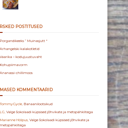
RSKED POSTITUSED
Porgandikeeks ” Muinasjutt “
Arhangelski kalakotletid
Vaarika – kodujuustuvaht
Kohupiimavorm
Ananassi-chillimoos
IMASED KOMMENTAARID
TommyGycle
,
Banaanilootsikud
LG
,
Valge šokolaadi küpsised jõhvikate ja metspähklitega
Marianne Hölpus
,
Valge šokolaadi küpsised jõhvikate ja
metspähklitega