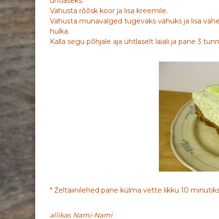
ühtlaseks.
Vahusta rõõsk koor ja lisa kreemile.
Vahusta munavalged tugevaks vahuks ja lisa väheh
hulka.
Kalla segu põhjale aja ühtlaselt laiali ja pane 3 t
* Želtaiinilehed pane külma vette likku 10 minutiks. 
allikas Nami-Nami