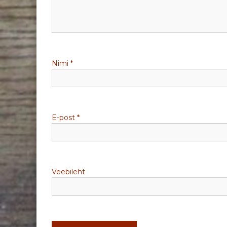
r
i
m
Nimi
*
i
n
e
E-post
*
Veebileht