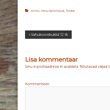
,
,
Arhiiv
Minu lemmikud
Tordid
N
Vahukoorekuklid 12 tk
a
v
Lisa kommentaar
i
Sinu e-postiaadressi ei avaldata.
Nõutavad väljad 
g
Kommenteeri
e
e