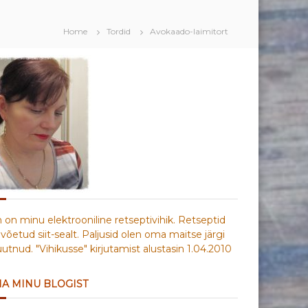
Home
Tordid
Avokaado-laimitort
n on minu elektrooniline retseptivihik. Retseptid
võetud siit-sealt. Paljusid olen oma maitse järgi
tnud. "Vihikusse" kirjutamist alustasin 1.04.2010
IA MINU BLOGIST