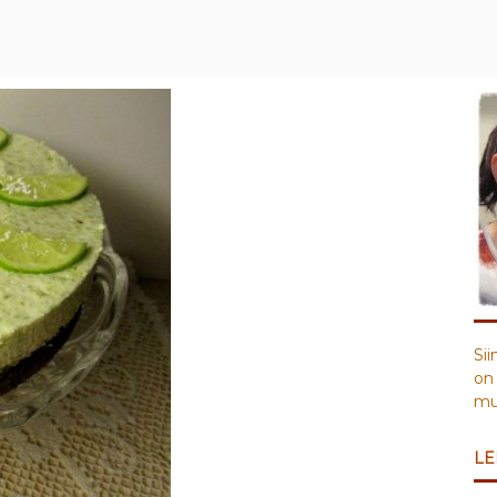
Sii
on 
muu
LE