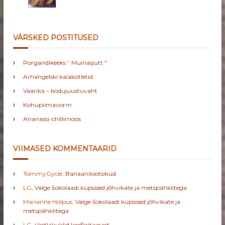
VÄRSKED POSTITUSED
Porgandikeeks ” Muinasjutt “
Arhangelski kalakotletid
Vaarika – kodujuustuvaht
Kohupiimavorm
Ananassi-chillimoos
VIIMASED KOMMENTAARID
TommyGycle
,
Banaanilootsikud
LG
,
Valge šokolaadi küpsised jõhvikate ja metspähklitega
Marianne Hölpus
,
Valge šokolaadi küpsised jõhvikate ja
metspähklitega
LG
,
Vastlakuklid keefiiritainast