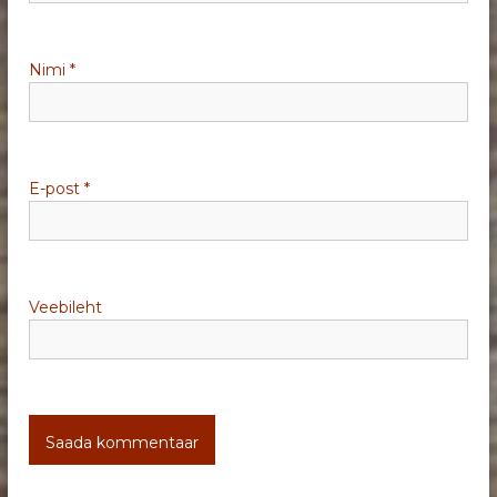
i
Nimi
*
n
e
E-post
*
Veebileht