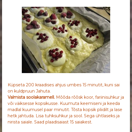
Küpseta 200 kraadises ahjus umbes 15 minutit, kuni sai
on kuldpruun Jahuta.
Valmista soolakaramell.
Mõõda rõõsk koor, fariinisuhkur ja
või väiksesse kopsikusse. Kuumuta keemiseni ja keeda
madlal kuumusel paar minutit. Tõsta kopsik pliidilt ja lase
hetk jahtuda. Lisa tuhksuhkur ja sool. Sega ühtlaseks ja
nirista saiale. Saad plaadisaiast 15 saiakest.