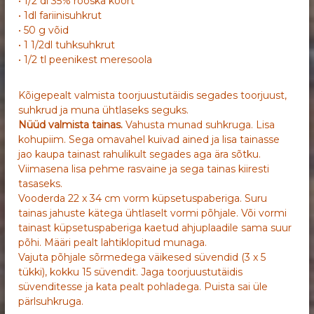
• 1/2 dl 35% rõõska koort
• 1dl fariinisuhkrut
• 50 g võid
• 1 1/2dl tuhksuhkrut
• 1/2 tl peenikest meresoola
Kõigepealt valmista toorjuustutäidis segades toorjuust,
suhkrud ja muna ühtlaseks seguks.
Nüüd valmista tainas.
Vahusta munad suhkruga. Lisa
kohupiim. Sega omavahel kuivad ained ja lisa tainasse
jao kaupa tainast rahulikult segades aga ära sõtku.
Viimasena lisa pehme rasvaine ja sega tainas kiiresti
tasaseks.
Vooderda 22 x 34 cm vorm küpsetuspaberiga. Suru
tainas jahuste kätega ühtlaselt vormi põhjale. Või vormi
tainast küpsetuspaberiga kaetud ahjuplaadile sama suur
põhi. Määri pealt lahtiklopitud munaga.
Vajuta põhjale sõrmedega väikesed süvendid (3 x 5
tükki), kokku 15 süvendit. Jaga toorjuustutäidis
süvenditesse ja kata pealt pohladega. Puista sai üle
pärlsuhkruga.