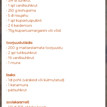
• 3/4 dl suhkrut
• 1 spl vanillisuhkrut
• 250 g kohupiima
• 5 dl nisujahu
• 1 spl küpsetuspulbrit
• 2 tl kardemoni
• 75g küpsetusmargariini või võid
toorjuustutäidis:
• 200 g maitsestamata toorjuustu
• 2 spl tuhksuhkrut
• 1tl vanillisuhkrut
• 1 muna
lisaks:
• 1dl pohli (värskeid või külmutatud)
• 1 kanamuna
• pärlsuhkrut
soolakaramell: