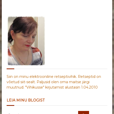
Siin on minu elektrooniline retseptivihik. Retseptid on
võetud siit-sealt. Paljusid olen oma maitse järgi
muutnud. "Vihikusse" kirjutamist alustasin 1.04.2010
LEIA MINU BLOGIST
S