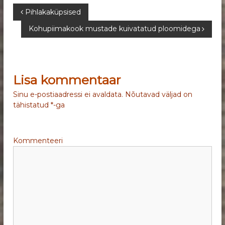
N
Pihlakaküpsised
Kohupiimakook mustade kuivatatud ploomidega
a
v
Lisa kommentaar
i
Sinu e-postiaadressi ei avaldata.
Nõutavad väljad on
g
tähistatud
*
-ga
e
Kommenteeri
e
r
i
m