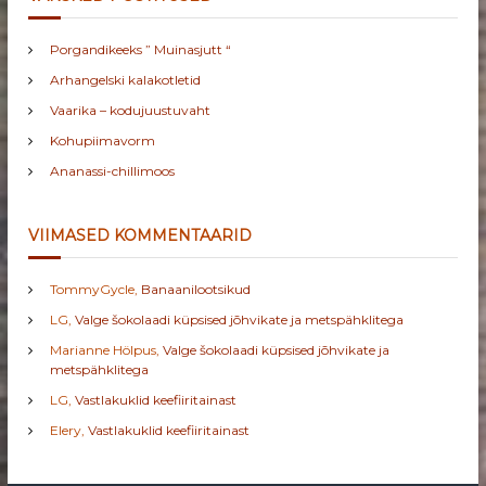
Porgandikeeks ” Muinasjutt “
Arhangelski kalakotletid
Vaarika – kodujuustuvaht
Kohupiimavorm
Ananassi-chillimoos
VIIMASED KOMMENTAARID
TommyGycle
,
Banaanilootsikud
LG
,
Valge šokolaadi küpsised jõhvikate ja metspähklitega
Marianne Hölpus
,
Valge šokolaadi küpsised jõhvikate ja
metspähklitega
LG
,
Vastlakuklid keefiiritainast
Elery
,
Vastlakuklid keefiiritainast