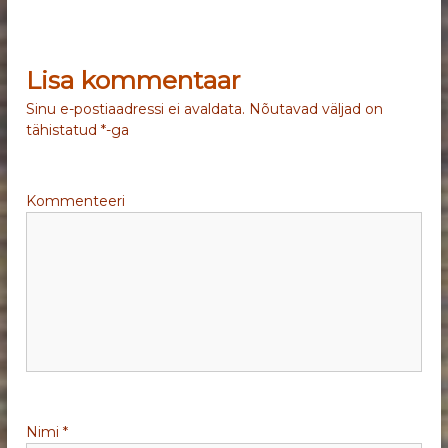
v
Lisa kommentaar
i
Sinu e-postiaadressi ei avaldata.
Nõutavad väljad on
g
tähistatud
*
-ga
e
Kommenteeri
e
r
i
m
i
Nimi
*
n