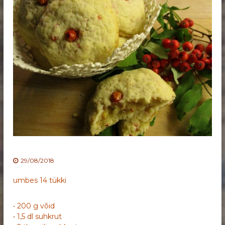
29/08/2018
umbes 14 tükki
• 200 g võid
• 1,5 dl suhkrut