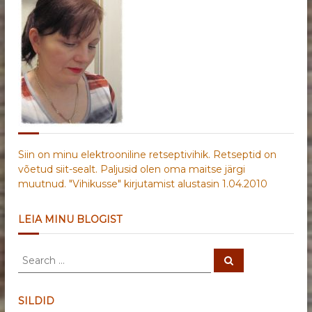
Siin on minu elektrooniline retseptivihik. Retseptid on
võetud siit-sealt. Paljusid olen oma maitse järgi
muutnud. "Vihikusse" kirjutamist alustasin 1.04.2010
LEIA MINU BLOGIST
S
S
e
e
a
a
r
c
r
SILDID
h