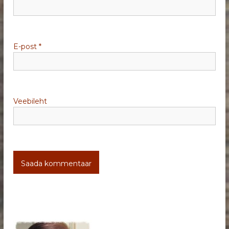
e
E-post
*
Veebileht