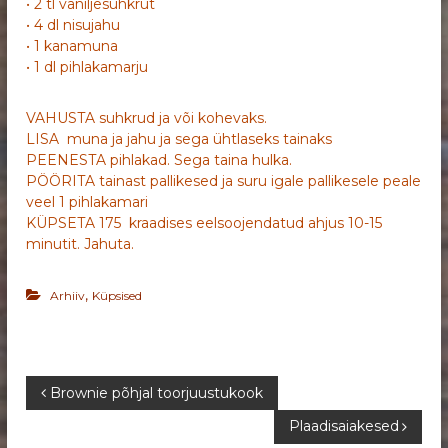
• 2 tl vaniljesuhkrut
• 4 dl nisujahu
• 1 kanamuna
• 1 dl pihlakamarju
VAHUSTA suhkrud ja või kohevaks.
LISA muna ja jahu ja sega ühtlaseks tainaks
PEENESTA pihlakad. Sega taina hulka.
PÖÖRITA tainast pallikesed ja suru igale pallikesele peale
veel 1 pihlakamari
KÜPSETA 175 kraadises eelsoojendatud ahjus 10-15
minutit. Jahuta.
,
Arhiiv
Küpsised
N
Brownie põhjal toorjuustukook
Plaadisaiakesed
a