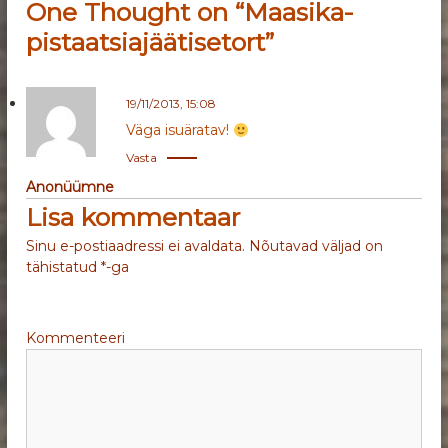
One Thought on “Maasika-
i
pistaatsiajäätisetort”
g
e
19/11/2013, 15:08
Väga isuäratav!
e
Vasta
Anonüümne
r
Lisa kommentaar
i
Sinu e-postiaadressi ei avaldata.
Nõutavad väljad on
tähistatud
*
-ga
m
i
Kommenteeri
n
e