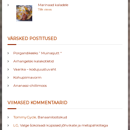
Marinaad kaladele
7.8k views
VÄRSKED POSTITUSED
Porgandikeeks ” Muinasjutt “
Arhangelski kalakotletid
Vaarika – kodujuustuvaht
Kohupiimavorm
Ananassi-chillimoos
VIIMASED KOMMENTAARID
TommyGycle
,
Banaanilootsikud
LG
,
Valge šokolaadi küpsised jõhvikate ja metspähklitega