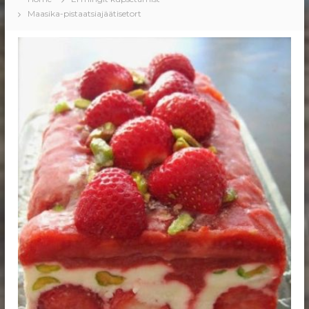
Maasika-pistaatsiajäätisetort