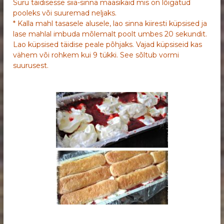
Suru täidisesse siia-sinna maasikaid mis on lõigatud
pooleks või suuremad neljaks.
* Kalla mahl tasasele alusele, lao sinna kiiresti küpsised ja
lase mahlal imbuda mõlemalt poolt umbes 20 sekundit.
Lao küpsised täidise peale põhjaks. Vajad küpsiseid kas
vähem või rohkem kui 9 tükki. See sõltub vormi
suurusest.