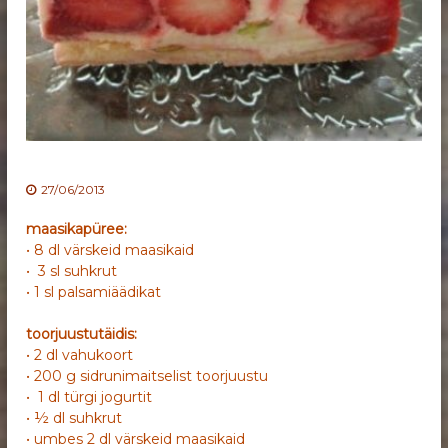
27/06/2013
maasikapüree:
• 8 dl värskeid maasikaid
• 3 sl suhkrut
• 1 sl palsamiäädikat
toorjuustutäidis:
• 2 dl vahukoort
• 200 g sidrunimaitselist toorjuustu
• 1 dl türgi jogurtit
• ½ dl suhkrut
• umbes 2 dl värskeid maasikaid