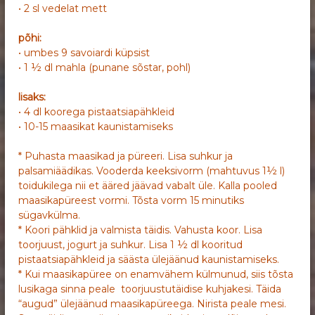
• 2 sl vedelat mett
põhi:
• umbes 9 savoiardi küpsist
• 1 ½ dl mahla (punane sõstar, pohl)
lisaks:
• 4 dl koorega pistaatsiapähkleid
• 10-15 maasikat kaunistamiseks
* Puhasta maasikad ja püreeri. Lisa suhkur ja
palsamiäädikas. Vooderda keeksivorm (mahtuvus 1½ l)
toidukilega nii et ääred jäävad vabalt üle. Kalla pooled
maasikapüreest vormi. Tõsta vorm 15 minutiks
sügavkülma.
* Koori pähklid ja valmista täidis. Vahusta koor. Lisa
toorjuust, jogurt ja suhkur. Lisa 1 ½ dl kooritud
pistaatsiapähkleid ja säästa ülejäänud kaunistamiseks.
* Kui maasikapüree on enamvähem külmunud, siis tõsta
lusikaga sinna peale toorjuustutäidise kuhjakesi. Täida
“augud” ülejäänud maasikapüreega. Nirista peale mesi.