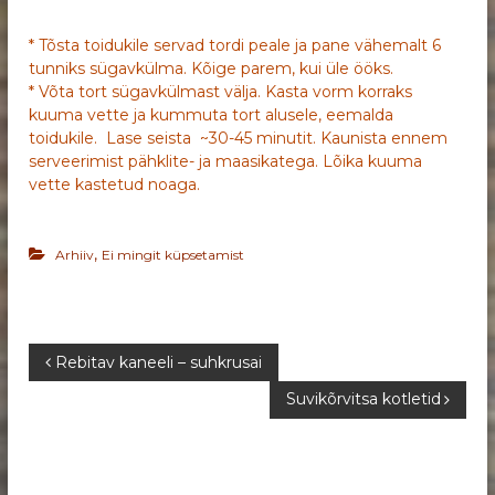
* Tõsta toidukile servad tordi peale ja pane vähemalt 6
tunniks sügavkülma. Kõige parem, kui üle ööks.
* Võta tort sügavkülmast välja. Kasta vorm korraks
kuuma vette ja kummuta tort alusele, eemalda
toidukile. Lase seista ~30-45 minutit. Kaunista ennem
serveerimist pähklite- ja maasikatega. Lõika kuuma
vette kastetud noaga.
,
Arhiiv
Ei mingit küpsetamist
N
Rebitav kaneeli – suhkrusai
Suvikõrvitsa kotletid
a
v