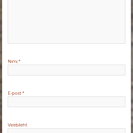
r
i
m
i
Nimi
*
n
e
E-post
*
Veebileht