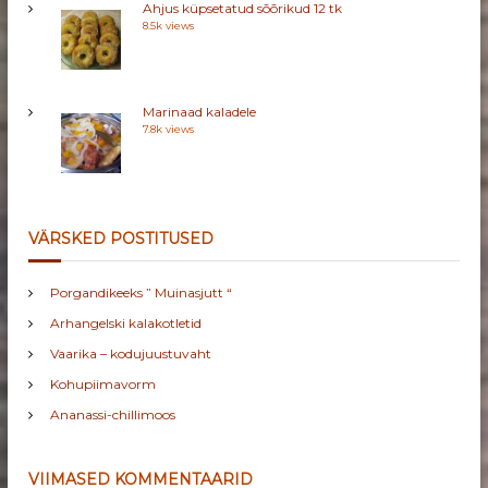
Ahjus küpsetatud sõõrikud 12 tk
8.5k views
Marinaad kaladele
7.8k views
VÄRSKED POSTITUSED
Porgandikeeks ” Muinasjutt “
Arhangelski kalakotletid
Vaarika – kodujuustuvaht
Kohupiimavorm
Ananassi-chillimoos
VIIMASED KOMMENTAARID