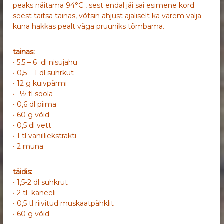
peaks näitama 94°C , sest endal jäi sai esimene kord
seest täitsa tainas, võtsin ahjust ajaliselt ka varem välja
kuna hakkas pealt väga pruuniks tõmbama.
tainas:
• 5,5 – 6 dl nisujahu
• 0,5 – 1 dl suhrkut
• 12 g kuivpärmi
• ½ tl soola
• 0,6 dl piima
• 60 g võid
• 0,5 dl vett
• 1 tl vanilliekstrakti
• 2 muna
täidis:
• 1,5-2 dl suhkrut
• 2 tl kaneeli
• 0,5 tl riivitud muskaatpähklit
• 60 g võid