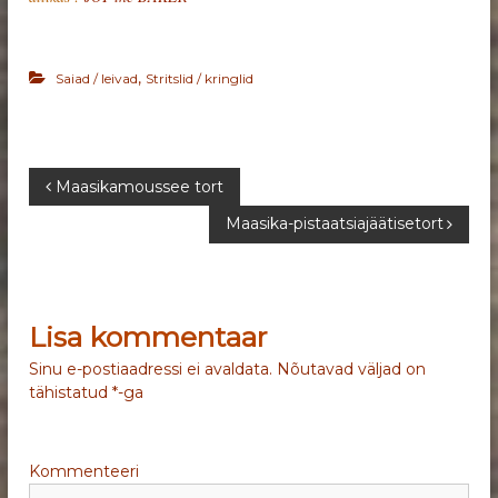
,
Saiad / leivad
Stritslid / kringlid
N
Maasikamoussee tort
Maasika-pistaatsiajäätisetort
a
v
Lisa kommentaar
i
Sinu e-postiaadressi ei avaldata.
Nõutavad väljad on
g
tähistatud
*
-ga
e
Kommenteeri
e