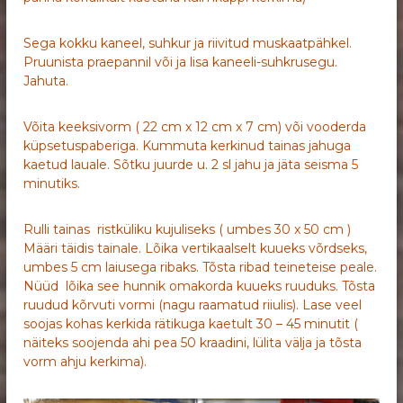
Sega kokku kaneel, suhkur ja riivitud muskaatpähkel.
Pruunista praepannil või ja lisa kaneeli-suhkrusegu.
Jahuta.
Võita keeksivorm ( 22 cm x 12 cm x 7 cm) või vooderda
küpsetuspaberiga. Kummuta kerkinud tainas jahuga
kaetud lauale. Sõtku juurde u. 2 sl jahu ja jäta seisma 5
minutiks.
Rulli tainas ristküliku kujuliseks ( umbes 30 x 50 cm )
Määri täidis tainale. Lõika vertikaalselt kuueks võrdseks,
umbes 5 cm laiusega ribaks. Tõsta ribad teineteise peale.
Nüüd lõika see hunnik omakorda kuueks ruuduks. Tõsta
ruudud kõrvuti vormi (nagu raamatud riiulis). Lase veel
soojas kohas kerkida rätikuga kaetult 30 – 45 minutit (
näiteks soojenda ahi pea 50 kraadini, lülita välja ja tõsta
vorm ahju kerkima).