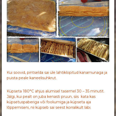
Kui soovid, pintselda sai üle lahtiklopitud kanamunaga ja
puista peale kaneelisuhkrut.
Küpseta 180°C ahjus alumisel tasemel 30 – 35 minutit.
Jälgi, kui pealt on juba kenasti pruun, siis kata kas
küpsetuspaberiga või fooliumiga ja küpseta aja
lõppemiseni, nii küpseb sai seest korralikult läbi.