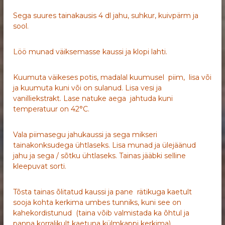
Sega suures tainakausis 4 dl jahu, suhkur, kuivpärm ja
sool.
Löö munad väiksemasse kaussi ja klopi lahti.
Kuumuta väikeses potis, madalal kuumusel piim, lisa või
ja kuumuta kuni või on sulanud. Lisa vesi ja
vanilliekstrakt. Lase natuke aega jahtuda kuni
temperatuur on 42°C.
Vala piimasegu jahukaussi ja sega mikseri
tainakonksudega ühtlaseks. Lisa munad ja ülejäänud
jahu ja sega / sõtku ühtlaseks. Tainas jääbki selline
kleepuvat sorti.
Tõsta tainas õlitatud kaussi ja pane rätikuga kaetult
sooja kohta kerkima umbes tunniks, kuni see on
kahekordistunud (taina võib valmistada ka õhtul ja
panna korralikult kaetuna külmkappi kerkima)