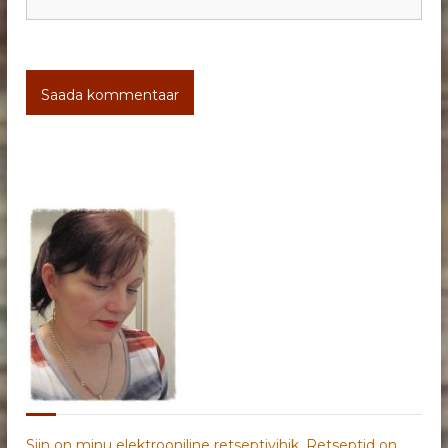
Siin on minu elektrooniline retseptivihik. Retseptid on