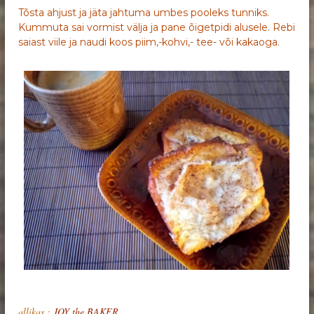
Tõsta ahjust ja jäta jahtuma umbes pooleks tunniks.
Kummuta sai vormist välja ja pane õigetpidi alusele. Rebi
saiast viile ja naudi koos piim,-kohvi,- tee- või kakaoga.
allikas :
JOY the BAKER