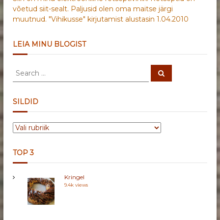
võetud siit-sealt. Paljusid olen oma maitse järgi
muutnud. "Vihikusse" kirjutamist alustasin 1.04.2010
LEIA MINU BLOGIST
S
S
e
e
a
a
r
c
r
SILDID
h
c
h
S
f
I
o
L
r
TOP 3
D
:
I
Kringel
D
9.4k views