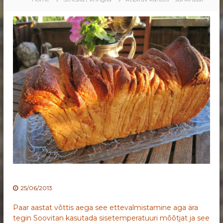
25/06/2013
Paar aastat võttis aega see ettevalmistamine aga ära
tegin Soovitan kasutada sisetemperatuuri mõõtjat ja see