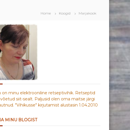
Home
Koogid
Marjakook
n on minu elektrooniline retseptivihik. Retseptid
võetud siit-sealt. Paljusid olen oma maitse järgi
tnud. "Vihikusse" kirjutamist alustasin 1.04.2010
IA MINU BLOGIST