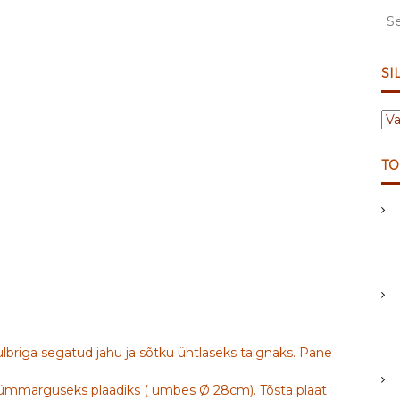
S
e
a
r
SI
c
h
S
f
I
o
L
r
TO
D
:
I
D
lbriga segatud jahu ja sõtku ühtlaseks taignaks. Pane
st ümmarguseks plaadiks ( umbes Ø 28cm). Tõsta plaat