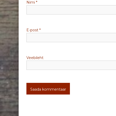
Nimi
*
i
n
e
E-post
*
Veebileht