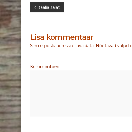
N
Itaalia salat
a
v
Lisa kommentaar
i
Sinu e-postiaadressi ei avaldata.
Nõutavad väljad 
g
Kommenteeri
e
e
r
i
m