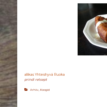
allikas Yhteishyvä Ruoka
prindi retsept
,
Arhiiv
Koogid