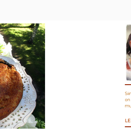
Sii
on 
muu
LE