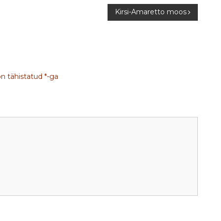
Kirsi-Amaretto moos
on tähistatud
*
-ga