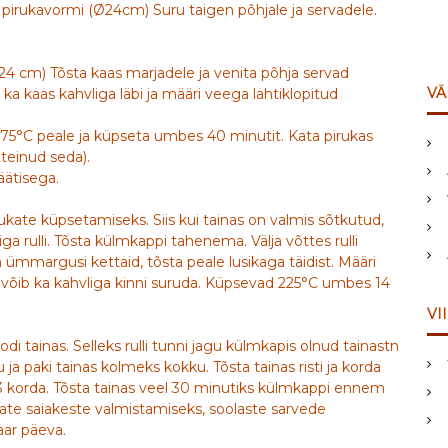
 pirukavormi (Ø24cm) Suru taigen põhjale ja servadele.
Ø24 cm) Tõsta kaas marjadele ja venita põhja servad
VÄ
 ka kaas kahvliga läbi ja määri veega lahtiklopitud
175°C peale ja küpseta umbes 40 minutit. Kata pirukas
teinud seda).
äätisega.
irukate küpsetamiseks. Siis kui tainas on valmis sõtkutud,
iga rulli. Tõsta külmkappi tahenema. Välja võttes rulli
mmargusi kettaid, tõsta peale lusikaga täidist. Määri
d võib ka kahvliga kinni suruda. Küpsevad 225°C umbes 14
VI
odi tainas. Selleks rulli tunni jagu külmkapis olnud tainastn
ja paki tainas kolmeks kokku. Tõsta tainas risti ja korda
2-3 korda. Tõsta tainas veel 30 minutiks külmkappi ennem
ate saiakeste valmistamiseks, soolaste sarvede
aar päeva.