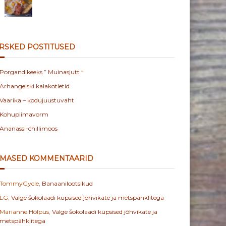
RSKED POSTITUSED
Porgandikeeks ” Muinasjutt “
Arhangelski kalakotletid
Vaarika – kodujuustuvaht
Kohupiimavorm
Ananassi-chillimoos
IMASED KOMMENTAARID
TommyGycle
,
Banaanilootsikud
LG
,
Valge šokolaadi küpsised jõhvikate ja metspähklitega
Marianne Hölpus
,
Valge šokolaadi küpsised jõhvikate ja
metspähklitega