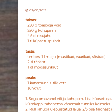
02/08/2015
tainas:
• 250 g toasooja võid
• 250 g kohupiima
• 4,5 dl nisujahu
• 1 tl küpsetuspulbrit
täidis:
• umbes. 1 l marju (mustikad, vaarikad, sõstrad)
• 2 sl tärklist
• 1 dl moosisuhkrut
peale:
• 1 kanamuna + tilk vett
• suhkrut
1. Sega omavahel või ja kohupiim. Lisa küpsetuspu
külmkappi tahenema vähemalt tunniks-kolmeks.
2. Rulli jahuga ülepuistatud laiual 2/3 osa taigna