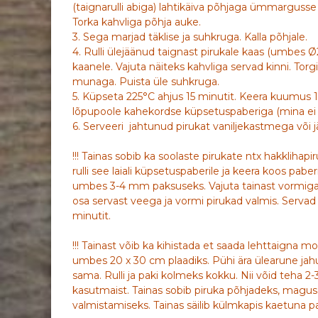
(taignarulli abiga) lahtikäiva põhjaga ümmargusse
Torka kahvliga põhja auke.
3. Sega marjad täklise ja suhkruga. Kalla põhjale.
4. Rulli ülejäänud taignast pirukale kaas (umbes 
kaanele. Vajuta näiteks kahvliga servad kinni. Torgi
munaga. Puista üle suhkruga.
5. Küpseta 225°C ahjus 15 minutit. Keera kuumus 
lõpupoole kahekordse küpsetuspaberiga (mina ei 
6. Serveeri jahtunud pirukat vaniljekastmega või j
!!! Tainas sobib ka soolaste pirukate ntx hakklihap
rulli see laiali küpsetuspaberile ja keera koos paber
umbes 3-4 mm paksuseks. Vajuta tainast vormiga ü
osa servast veega ja vormi pirukad valmis. Serva
minutit.
!!! Tainast võib ka kihistada et saada lehttaigna mo
umbes 20 x 30 cm plaadiks. Pühi ära ülearune jahu 
sama. Rulli ja paki kolmeks kokku. Nii võid teha 
kasutmaist. Tainas sobib piruka põhjadeks, magus
valmistamiseks. Tainas säilib külmkapis kaetuna p