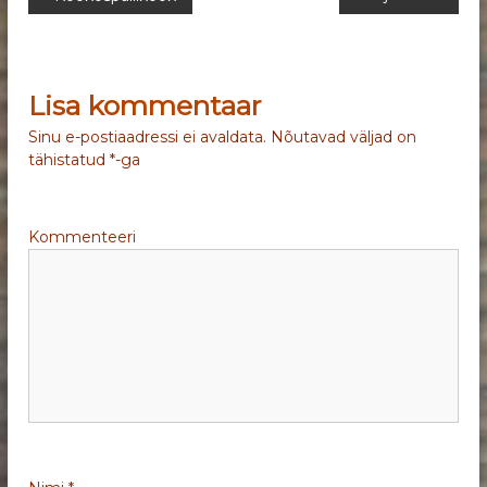
N
a
v
Lisa kommentaar
i
Sinu e-postiaadressi ei avaldata.
Nõutavad väljad on
tähistatud
*
-ga
g
e
Kommenteeri
e
r
i
m