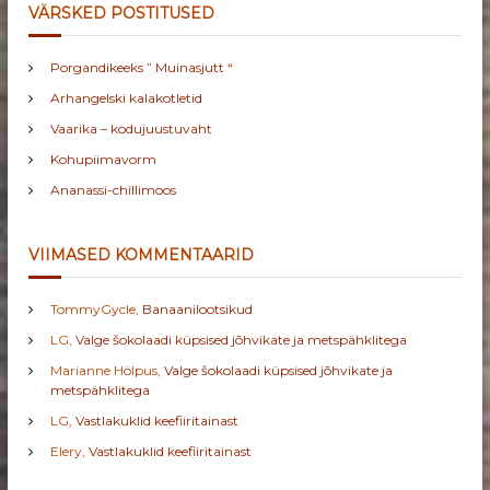
VÄRSKED POSTITUSED
Porgandikeeks ” Muinasjutt “
Arhangelski kalakotletid
Vaarika – kodujuustuvaht
Kohupiimavorm
Ananassi-chillimoos
VIIMASED KOMMENTAARID
TommyGycle
,
Banaanilootsikud
LG
,
Valge šokolaadi küpsised jõhvikate ja metspähklitega
Marianne Hölpus
,
Valge šokolaadi küpsised jõhvikate ja
metspähklitega
LG
,
Vastlakuklid keefiiritainast
Elery
,
Vastlakuklid keefiiritainast