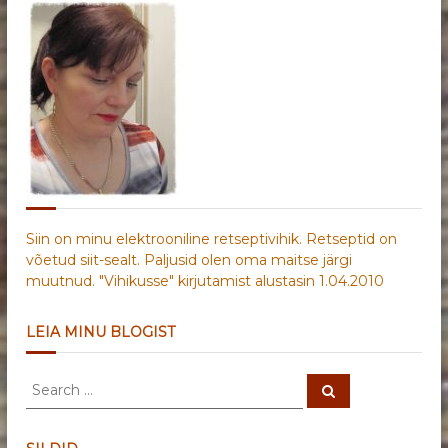
Siin on minu elektrooniline retseptivihik. Retseptid on
võetud siit-sealt. Paljusid olen oma maitse järgi
muutnud. "Vihikusse" kirjutamist alustasin 1.04.2010
LEIA MINU BLOGIST
S
S
e
e
a
a
r
c
r