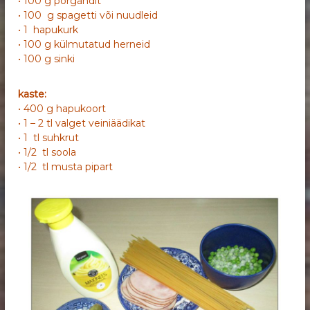
• 100 g porgandit
• 100 g spagetti või nuudleid
• 1 hapukurk
• 100 g külmutatud herneid
• 100 g sinki
kaste:
• 400 g hapukoort
• 1 – 2 tl valget veiniäädikat
• 1 tl suhkrut
• 1/2 tl soola
• 1/2 tl musta pipart