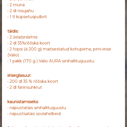
• 2 muna
• 2 dl nisujahu
• 1 tl küpsetuspulbrit
täidis:
• 2 želatiinilehte
• 2 dl 35%rõõska koort
• 2 topsi (à 200 g) maitsestatud kohupiima, pirni-iirise
(Valio)
• 1 pakk (170 g ) Valio AURA sinihallitusjuustu
iiriseglasuur:
• 200 dl 35 % rõõska koort
• 2 dl fariinsuhkrut
kaunistamiseks:
• näpuotatäis sinihallitusjuustu
• näpuotsatäis soolahelbeid