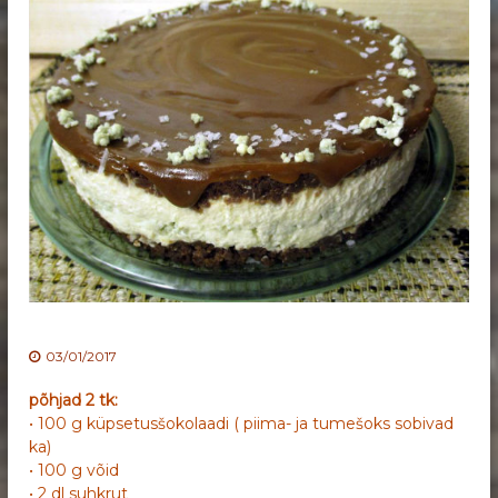
03/01/2017
põhjad 2 tk:
• 100 g küpsetusšokolaadi ( piima- ja tumešoks sobivad
ka)
• 100 g võid
• 2 dl suhkrut