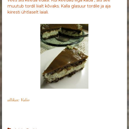
vees siis keeda edasi. Kui keedad liiga kaua , siis see
muutub tordil liialt kõvaks. Kalla glasuur tordile ja aja
kiiresti ühtlaselt laiali.
allikas: Valio