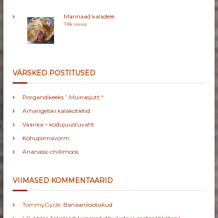
Marinaad kaladele
7.8k views
VÄRSKED POSTITUSED
Porgandikeeks ” Muinasjutt “
Arhangelski kalakotletid
Vaarika – kodujuustuvaht
Kohupiimavorm
Ananassi-chillimoos
VIIMASED KOMMENTAARID
TommyGycle
,
Banaanilootsikud