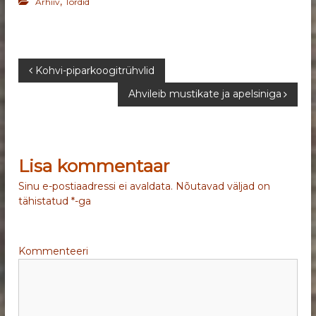
,
Arhiiv
Tordid
N
Kohvi-piparkoogitrühvlid
Ahvileib mustikate ja apelsiniga
a
v
Lisa kommentaar
i
Sinu e-postiaadressi ei avaldata.
Nõutavad väljad on
g
tähistatud
*
-ga
e
Kommenteeri
e
r