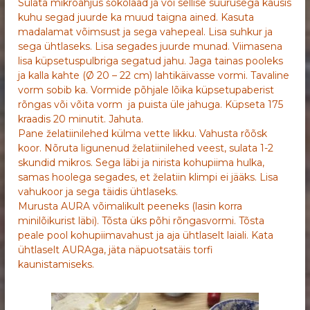
Sulata mikroahjus šokolaad ja või sellise suurusega kausis
kuhu segad juurde ka muud taigna ained. Kasuta
madalamat võimsust ja sega vahepeal. Lisa suhkur ja
sega ühtlaseks. Lisa segades juurde munad. Viimasena
lisa küpsetuspulbriga segatud jahu. Jaga tainas pooleks
ja kalla kahte (Ø 20 – 22 cm) lahtikäivasse vormi. Tavaline
vorm sobib ka. Vormide põhjale lõika küpsetupaberist
rõngas või võita vorm ja puista üle jahuga. Küpseta 175
kraadis 20 minutit. Jahuta.
Pane želatiinilehed külma vette likku. Vahusta rõõsk
koor. Nõruta ligunenud želatiinilehed veest, sulata 1-2
skundid mikros. Sega läbi ja nirista kohupiima hulka,
samas hoolega segades, et želatiin klimpi ei jääks. Lisa
vahukoor ja sega täidis ühtlaseks.
Murusta AURA võimalikult peeneks (lasin korra
minilõikurist läbi). Tõsta üks põhi rõngasvormi. Tõsta
peale pool kohupiimavahust ja aja ühtlaselt laiali. Kata
ühtlaselt AURAga, jäta näpuotsatäis torfi
kaunistamiseks.