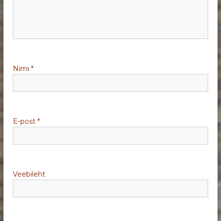
i
m
i
Nimi
*
n
e
E-post
*
Veebileht