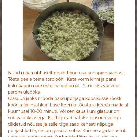
Nüüd määri ühtlaselt peale teine osa kohupiimavahust.
Tõsta peale teine tordipõhi. Kata vorm kinni ja pane
külmkappi maitsestuma vähemalt 4 tunniks või veel
parem üleööks.
Glasuuri jaoks mõõda paksupõhjaga kopsikusse rõõsk
koor ja fariinsuhkur. Lase keema tõusta ja keeda madalal
kuumusel 10-20 minuti. Või senikaua kuni glasuur on
sobiva paksusega. Kui tilgutad natuke glasuuri veega
täidetud nõusse ja selle tilga saab kenasti näpuga
põhjast kätte, siis on glasuur sobiv. Kui see aga lahustub