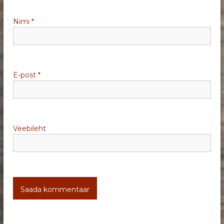
i
Nimi
*
n
e
E-post
*
Veebileht