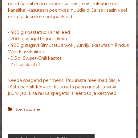
need pannil enam-vähem valmis ja siis nokkisin sealt
kanaliha. Kasutasin peenikesi nuudleid. Ja ise lisasin veel
oma taldrikusse soolapähkleid.
• 400 g ribastatud kanafileed
• 200 g spagette (nuudleid)
• 400 g sügavkülmutatud wok juurvilju (kasutasin Findus
Wok klassikaline)
• 0,5 dl Sweet-Chili kastet
• 2 sl sojakastet
Keeda spagetid pehmeks. Pruunista fileeribad õlis ja
tõsta pannilt kõrvale. Kuumuta pann uuesti ja woki
juurviljad. Lisa hulka spagetid, fileeribad ja kastmed.
Soe ja soolane