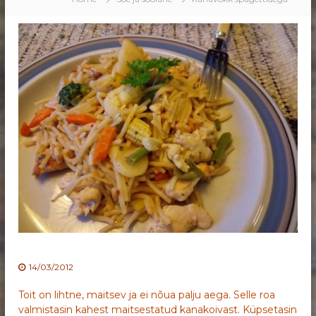
14/03/2012
Toit on lihtne, maitsev ja ei nõua palju aega. Selle roa
valmistasin kahest maitsestatud kanakoivast. Küpsetasin