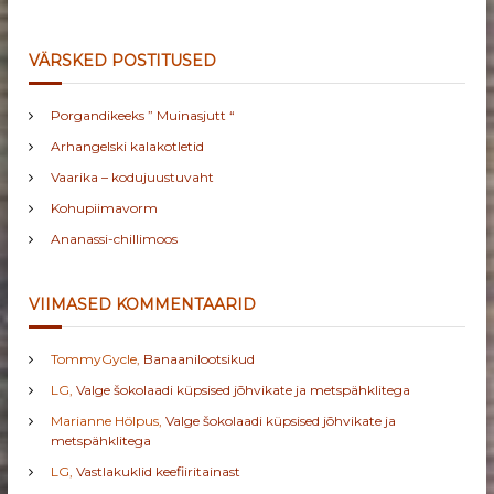
VÄRSKED POSTITUSED
Porgandikeeks ” Muinasjutt “
Arhangelski kalakotletid
Vaarika – kodujuustuvaht
Kohupiimavorm
Ananassi-chillimoos
VIIMASED KOMMENTAARID
TommyGycle
,
Banaanilootsikud
LG
,
Valge šokolaadi küpsised jõhvikate ja metspähklitega
Marianne Hölpus
,
Valge šokolaadi küpsised jõhvikate ja
metspähklitega
LG
,
Vastlakuklid keefiiritainast