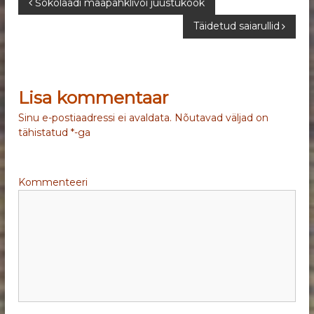
N
Šokolaadi maapähklivõi juustukook
Täidetud saiarullid
a
v
Lisa kommentaar
i
Sinu e-postiaadressi ei avaldata.
Nõutavad väljad on
g
tähistatud
*
-ga
e
Kommenteeri
e
r
i
m