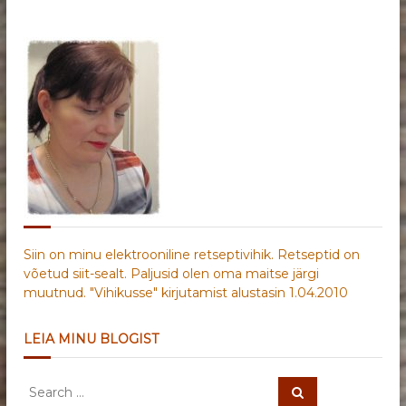
Siin on minu elektrooniline retseptivihik. Retseptid on
võetud siit-sealt. Paljusid olen oma maitse järgi
muutnud. "Vihikusse" kirjutamist alustasin 1.04.2010
LEIA MINU BLOGIST
S
S
e
e