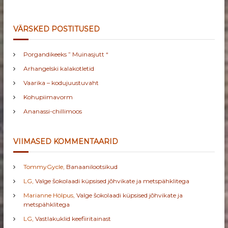
VÄRSKED POSTITUSED
Porgandikeeks ” Muinasjutt “
Arhangelski kalakotletid
Vaarika – kodujuustuvaht
Kohupiimavorm
Ananassi-chillimoos
VIIMASED KOMMENTAARID
TommyGycle
,
Banaanilootsikud
LG
,
Valge šokolaadi küpsised jõhvikate ja metspähklitega
Marianne Hölpus
,
Valge šokolaadi küpsised jõhvikate ja
metspähklitega
LG
,
Vastlakuklid keefiiritainast