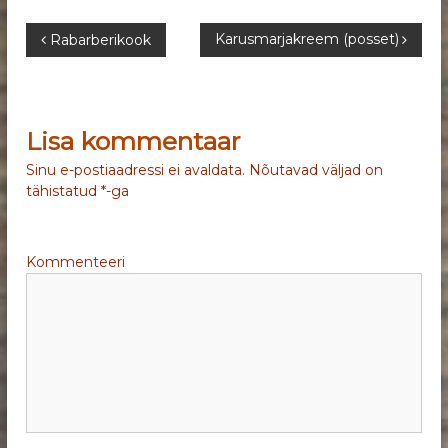
N
Karusmarjakreem (posset)
Rabarberikook
a
v
Lisa kommentaar
i
Sinu e-postiaadressi ei avaldata.
Nõutavad väljad on
tähistatud
*
-ga
g
e
Kommenteeri
e
r
i