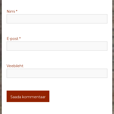
m
i
Nimi
*
n
e
E-post
*
Veebileht