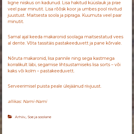
liigne niiskus on kadunud. Lisa hakitud küüslauk ja prae
veel paar minutit. Lisa rõõsk koor ja umbes pool riivitud
juustust. Maitsesta soola ja pipraga. Kuumuta veel paar
minutit.
Samal ajal keeda makaronid soolaga maitsestatud vees
al dente. Võta tassitäis pastakeeduvett ja pane kõrvale.
Nõruta makaronid, lisa pannile ning sega kastmega
korralikult läbi, segamise lihtsustamiseks lisa sorts – või
kaks või kolm – pastakeeduvett.
Serveerimisel puista peale ülejäänud riivjuust.
allikas: Nami-Nami
,
Arhiiv
Soe ja soolane