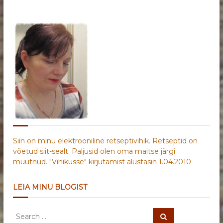
Siin on minu elektrooniline retseptivihik. Retseptid on
võetud siit-sealt. Paljusid olen oma maitse järgi
muutnud. "Vihikusse" kirjutamist alustasin 1.04.2010
LEIA MINU BLOGIST
S
S
e
e