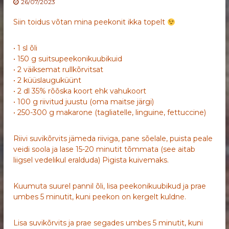
26/07/2023
Siin toidus võtan mina peekonit ikka topelt
• 1 sl õli
• 150 g suitsupeekonikuubikuid
• 2 väiksemat rullkõrvitsat
• 2 küüslauguküünt
• 2 dl 35% rõõska koort ehk vahukoort
• 100 g riivitud juustu (oma maitse järgi)
• 250-300 g makarone (tagliatelle, linguine, fettuccine)
Riivi suvikõrvits jämeda riiviga, pane sõelale, puista peale
veidi soola ja lase 15-20 minutit tõmmata (see aitab
liigsel vedelikul eralduda) Pigista kuivemaks.
Kuumuta suurel pannil õli, lisa peekonikuubikud ja prae
umbes 5 minutit, kuni peekon on kergelt kuldne.
Lisa suvikõrvits ja prae segades umbes 5 minutit, kuni