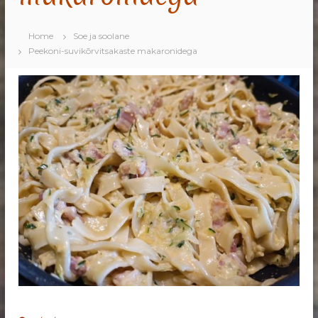
Home
Soe ja soolane
Peekoni-suvikõrvitsakaste makaronidega