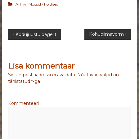
,
Arhiiv
Moosid / hoidised
N
Kohupiimavorm
Kodujuustu pagelit
a
v
Lisa kommentaar
i
Sinu e-postiaadressi ei avaldata.
Nõutavad väljad on
tähistatud
*
-ga
g
e
Kommenteeri
e
r