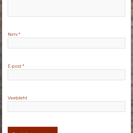
i
m
i
Nimi
*
n
e
E-post
*
Veebileht