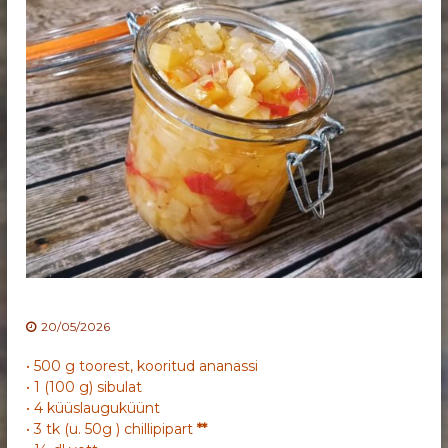
20/05/2026
• 500 g toorest, kooritud ananassi
• 1 (100 g) sibulat
• 4 küüslauguküünt
• 3 tk (u. 50g ) chillipipart
**