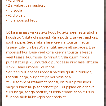
• ½ dl vett
• 2 sl valget veiniäädikat
• 1 tl soola
• ½ tl pipart
• 1 dl moosisuhkrut
Lõika ananass väikesteks kuubikuteks, peenesta sibul ja
küüslauk. Viiluta chillipiprad. Kalla potti. Lisa vesi, äädikas,
sool ja pipar. Sega läbi ja lase keema tõusta. Hauta
tasasel tulel umbes 30 minutit, aeg-ajalt segades. Lisa
moosisuhkur. Lase veel korra keema tõusta ja keeda
veel tasasel kuumusel 15 minutit. Vala kuum moos
puhastatud ja kuumutatud purkidesse ning lase jahtuda.
Kokku saad umbes 5 dl moosi.
Serveeri tšilli-ananassimoosi näiteks grillitud toiduga,
lihatoitudega, burgeritega või pitsa peal.
**
Kui soovid vürtsikamat moosi, lisa tšillipipraid koos
valge südamiku ja seemnetega. Tšillipiprad on erineva
tulisusega, seega maitse, et leida endale sobiv tulisus.
!!!
Moos säilib külmkapis paar nädalat.