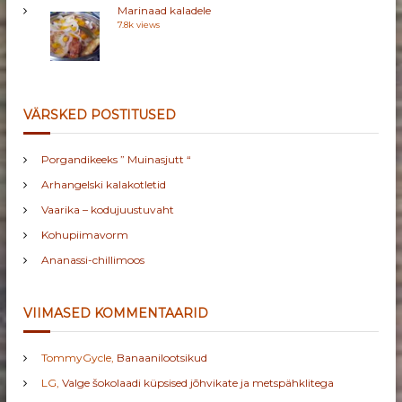
Marinaad kaladele
7.8k views
VÄRSKED POSTITUSED
Porgandikeeks ” Muinasjutt “
Arhangelski kalakotletid
Vaarika – kodujuustuvaht
Kohupiimavorm
Ananassi-chillimoos
VIIMASED KOMMENTAARID
TommyGycle
,
Banaanilootsikud
LG
,
Valge šokolaadi küpsised jõhvikate ja metspähklitega