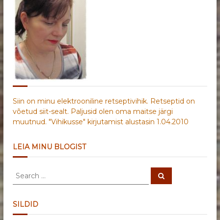
Siin on minu elektrooniline retseptivihik. Retseptid on
võetud siit-sealt. Paljusid olen oma maitse järgi
muutnud. "Vihikusse" kirjutamist alustasin 1.04.2010
LEIA MINU BLOGIST
S
S
e
e
a
a
r
c
r
SILDID
h
c