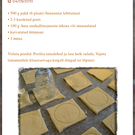
04/05/2010
• 500 g pakk (6 plaati) Sunnuntai lehttainast
• 2-3 keedetud peeti
• 100 g Aura sinihallitusjuustu tükina või murendatud
• kuivatatud tüümiani
• 1 muna
Viiluta peedid. Poolita tainalehed ja lase hetk sulada. Vajuta
tainaruudule klaasiservaga kergelt rõngad (ei lõpuni)