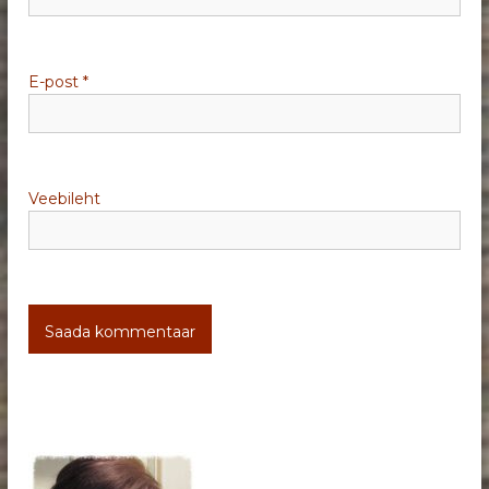
e
E-post
*
Veebileht