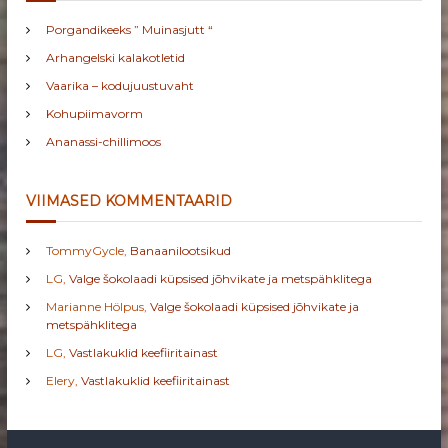
Porgandikeeks ” Muinasjutt “
Arhangelski kalakotletid
Vaarika – kodujuustuvaht
Kohupiimavorm
Ananassi-chillimoos
VIIMASED KOMMENTAARID
TommyGycle
,
Banaanilootsikud
LG
,
Valge šokolaadi küpsised jõhvikate ja metspähklitega
Marianne Hölpus
,
Valge šokolaadi küpsised jõhvikate ja
metspähklitega
LG
,
Vastlakuklid keefiiritainast
Elery
,
Vastlakuklid keefiiritainast