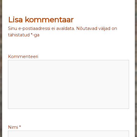
v
Lisa kommentaar
i
Sinu e-postiaadressi ei avaldata.
Nõutavad väljad on
g
tähistatud
*
-ga
e
Kommenteeri
e
r
i
m
i
Nimi
*
n