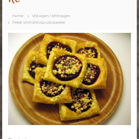
Home
Võitaigen / lehttaigen
Peedi-sinihallitusjuustusaiake