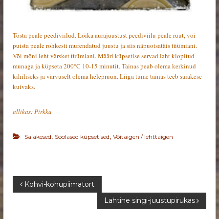
Tõsta peale peediviilud. Lõika aurajuustust peediviilu peale ruut, või
puista peale rohkesti murendatud juustu ja siis näpuotsatäis tüümiani.
Või mõni leht värsket tüümiani. Määri küpsetise servad laht klopitud
munaga ja küpseta 200°C 10-15 minutit. Tainas peab olema kerkinud
kihiliseks ja värvuselt olema helepruun. Liiga tume tainas teeb saiakese
kuivaks.
allikas: Pirkka
,
,
Saiakesed
Soolased küpsetised
Võitaigen / lehttaigen
N
Kohvi-kohupiimatort
Lahtine singi-juustupirukas
a