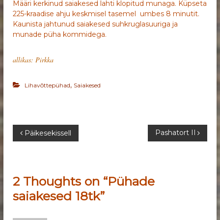
Määri kerkinud saiakesed lahti klopitud munaga. Küpseta
225-kraadise ahju keskmisel tasemel umbes 8 minutit.
Kaunista jahtunud saiakesed suhkruglasuuriga ja
munade püha kommidega.
allikas: Pirkka
,
Lihavõttepühad
Saiakesed
N
Pashatort II
Päikesekissell
a
v
2 Thoughts on “Pühade
saiakesed 18tk”
i