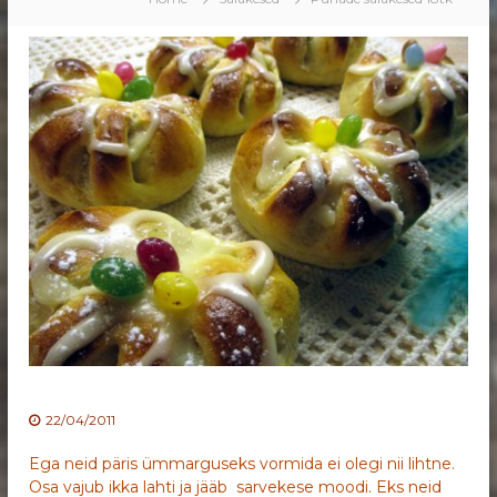
22/04/2011
Ega neid päris ümmarguseks vormida ei olegi nii lihtne.
Osa vajub ikka lahti ja jääb sarvekese moodi. Eks neid