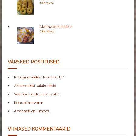
8.5k views
Marinaad kaladele
7.8k views
VÄRSKED POSTITUSED
Porgandikeeks ” Muinasjutt “
Arhangelski kalakotletid
Vaarika – kodujuustuvaht
Kohupiimavorm
Ananassi-chillimoos
VIIMASED KOMMENTAARID