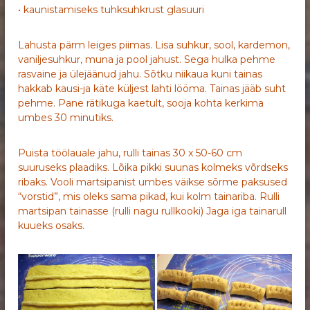
• kaunistamiseks tuhksuhkrust glasuuri
Lahusta pärm leiges piimas. Lisa suhkur, sool, kardemon,
vaniljesuhkur, muna ja pool jahust. Sega hulka pehme
rasvaine ja ülejäänud jahu. Sõtku niikaua kuni tainas
hakkab kausi-ja käte küljest lahti lööma. Tainas jääb suht
pehme. Pane rätikuga kaetult, sooja kohta kerkima
umbes 30 minutiks.
Puista töölauale jahu, rulli tainas 30 x 50-60 cm
suuruseks plaadiks. Lõika pikki suunas kolmeks võrdseks
ribaks. Vooli martsipanist umbes väikse sõrme paksused
“vorstid”, mis oleks sama pikad, kui kolm tainariba. Rulli
martsipan tainasse (rulli nagu rullkooki) Jaga iga tainarull
kuueks osaks.