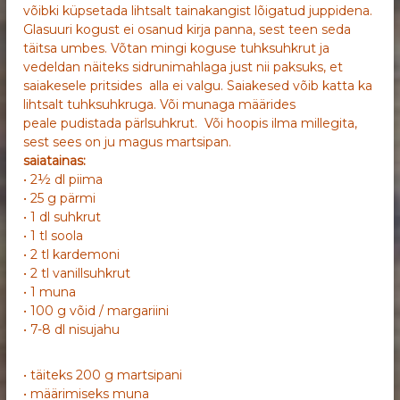
võibki küpsetada lihtsalt tainakangist lõigatud juppidena.
Glasuuri kogust ei osanud kirja panna, sest teen seda
täitsa umbes. Võtan mingi koguse tuhksuhkrut ja
vedeldan näiteks sidrunimahlaga just nii paksuks, et
saiakesele pritsides alla ei valgu. Saiakesed võib katta ka
lihtsalt tuhksuhkruga. Või munaga määrides
peale pudistada pärlsuhkrut. Või hoopis ilma millegita,
sest sees on ju magus martsipan.
saiatainas:
• 2½ dl piima
• 25 g pärmi
• 1 dl suhkrut
• 1 tl soola
• 2 tl kardemoni
• 2 tl vanillsuhkrut
• 1 muna
• 100 g võid / margariini
• 7-8 dl nisujahu
• täiteks 200 g martsipani
• määrimiseks muna