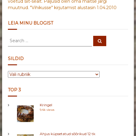
võetud siit-sealt. Paljusid olen oma maitse järgi
muutnud. "Vihikusse" kirjutamist alustasin 1.04.2010
LEIA MINU BLOGIST
S
S
e
e
a
a
r
c
r
SILDID
h
c
h
S
f
I
o
L
r
TOP 3
D
:
I
Kringel
D
9.4k views
Ahjus küpsetatud sõõrikud 12 tk