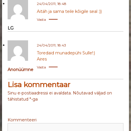
g
24/04/2011, 18:48
Aitäh ja sama teile kõigile seal :))
e
Vasta
e
LG
r
24/04/2011, 18:43
i
Toredaid munadepühi Sulle!:)
Aires
m
Vasta
Anonüümne
i
Lisa kommentaar
n
Sinu e-postiaadressi ei avaldata.
Nõutavad väljad on
tähistatud
*
-ga
e
Kommenteeri