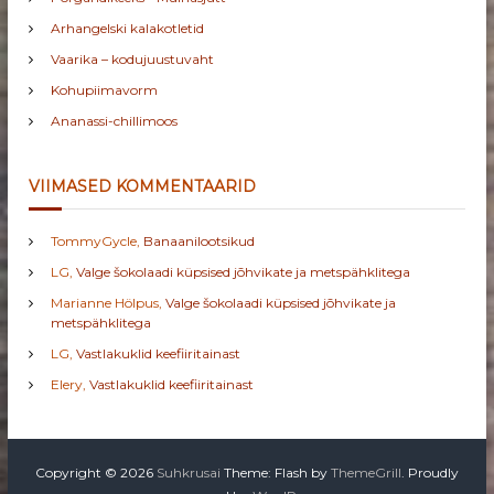
Arhangelski kalakotletid
Vaarika – kodujuustuvaht
Kohupiimavorm
Ananassi-chillimoos
VIIMASED KOMMENTAARID
TommyGycle
,
Banaanilootsikud
LG
,
Valge šokolaadi küpsised jõhvikate ja metspähklitega
Marianne Hölpus
,
Valge šokolaadi küpsised jõhvikate ja
metspähklitega
LG
,
Vastlakuklid keefiiritainast
Elery
,
Vastlakuklid keefiiritainast
Copyright © 2026
Suhkrusai
Theme: Flash by
ThemeGrill
. Proudly