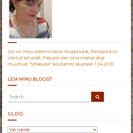
Siin on minu elektrooniline retseptivihik. Retseptid on
võetud siit-sealt. Paljusid olen oma maitse järgi
muutnud. "Vihikusse" kirjutamist alustasin 1.04.2010
LEIA MINU BLOGIST
S
S
e
e
a
a
r
c
r
SILDID
h
c
h
S
f