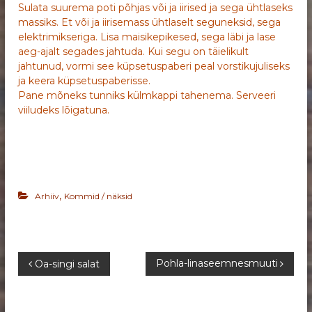
Sulata suurema poti põhjas või ja iirised ja sega ühtlaseks
massiks. Et või ja iirisemass ühtlaselt seguneksid, sega
elektrimikseriga. Lisa maisikepikesed, sega läbi ja lase
aeg-ajalt segades jahtuda. Kui segu on täielikult
jahtunud, vormi see küpsetuspaberi peal vorstikujuliseks
ja keera küpsetuspaberisse.
Pane mõneks tunniks külmkappi tahenema. Serveeri
viiludeks lõigatuna.
,
Arhiiv
Kommid / näksid
N
Pohla-linaseemnesmuuti
Oa-singi salat
a