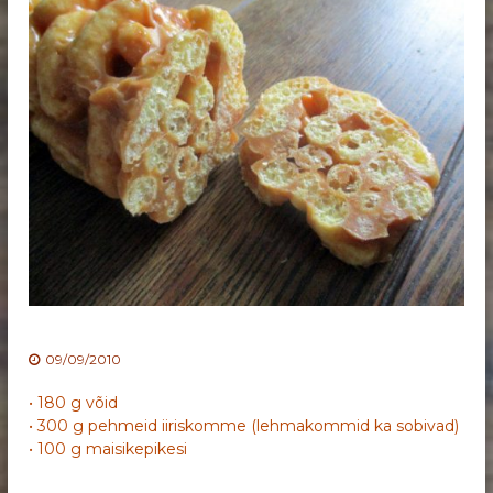
09/09/2010
• 180 g võid
• 300 g pehmeid iiriskomme (lehmakommid ka sobivad)
• 100 g maisikepikesi