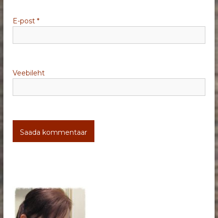
e
E-post
*
Veebileht