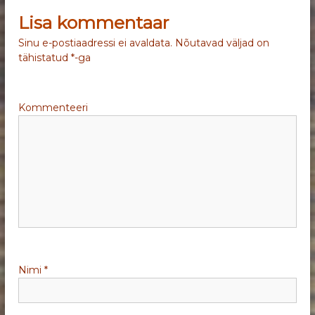
v
Lisa kommentaar
i
Sinu e-postiaadressi ei avaldata.
Nõutavad väljad on
tähistatud
*
-ga
g
e
Kommenteeri
e
r
i
m
i
Nimi
*
n