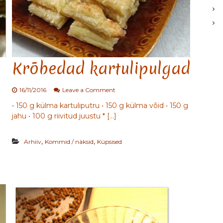
Krõbedad kartulipulgad
o
16/11/2016
Leave a Comment
n
• 150 g külma kartuliputru • 150 g külma võid • 150 g
K
jahu • 100 g riivitud juustu * […]
r
õ
b
,
,
Arhiiv
Kommid / näksid
Küpsised
e
d
a
d
k
a
r
t
u