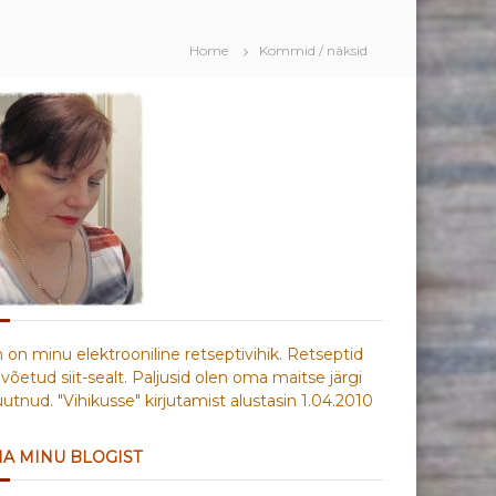
Home
Kommid / näksid
n on minu elektrooniline retseptivihik. Retseptid
võetud siit-sealt. Paljusid olen oma maitse järgi
tnud. "Vihikusse" kirjutamist alustasin 1.04.2010
IA MINU BLOGIST