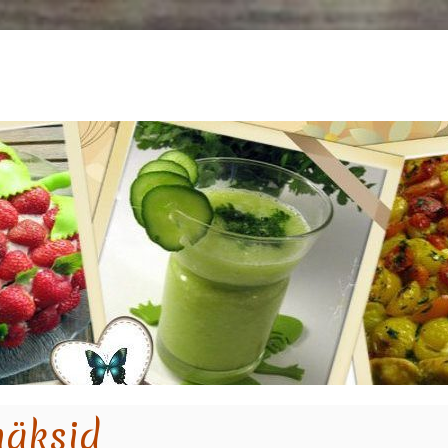
näksid