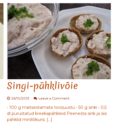
h
e
r
n
e
d
Singi-pähklivõie
o
26/10/2013
Leave a Comment
n
• 100 g maitsestamata toorjuustu • 50 g sinki • 0,5
S
dl purustatud kreekapähkleid Peenesta sink ja siis
i
n
pähklid minilõikuris. […]
g
i