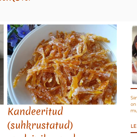
Sii
on 
Kandeeritud
muu
(suhkrustatud)
LE