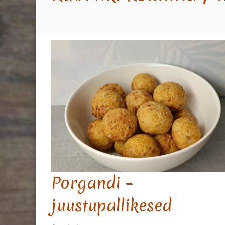
Porgandi –
juustupallikesed