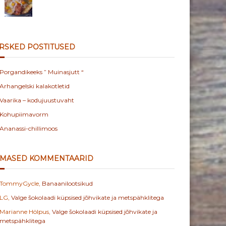
RSKED POSTITUSED
Porgandikeeks ” Muinasjutt “
Arhangelski kalakotletid
Vaarika – kodujuustuvaht
Kohupiimavorm
Ananassi-chillimoos
IMASED KOMMENTAARID
TommyGycle
,
Banaanilootsikud
LG
,
Valge šokolaadi küpsised jõhvikate ja metspähklitega
Marianne Hölpus
,
Valge šokolaadi küpsised jõhvikate ja
metspähklitega