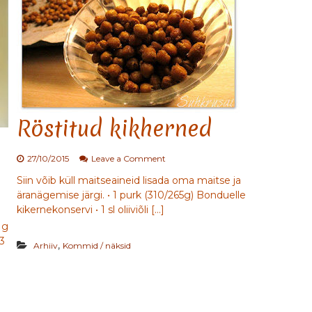
l
i
p
u
l
g
a
d
Röstitud kikherned
o
27/10/2015
Leave a Comment
n
Siin võib küll maitseaineid lisada oma maitse ja
R
äranägemise järgi. • 1 purk (310/265g) Bonduelle
ö
s
kikernekonservi • 1 sl oliiviõli […]
t
 g
i
 3
,
Arhiiv
Kommid / näksid
t
u
d
k
i
k