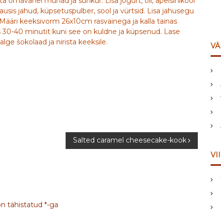
sta omavahel munad ja suhkur. Lisa jogurt, õli, apelsinikoor
usis jahud, küpsetuspulber, sool ja vürtsid. Lisa jahusegu
. Määri keeksivorm 26x10cm rasvainega ja kalla tainas
s 30-40 minutit kuni see on kuldne ja küpsenud. Lase
alge šokolaad ja nirista keeksile.
VÄ
Salted caramel cheesecake-kook
VI
on tähistatud
*
-ga