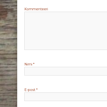
g
Kommenteeri
e
e
r
i
m
Nimi
*
i
n
e
E-post
*