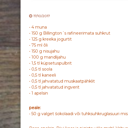
17/10/2017
• 4 muna
• 150 g Billington´s rafineerimata suhkrut
• 125 g kreeka jogurtit
• 75 ml õli
• 150 g nisujahu
• 100 g mandlijahu
• 1,5 tl küpsetuspulbrit
• 0,5 tl soola
• 0,5 tl kaneeli
• 0,5 tl jahvatatud muskaatpähklit
• 0,5 tl jahvatatud ingverit
• 1 apelsin
peale:
• 50 g valget šokolaadi või tuhksuhkruglasuuri m