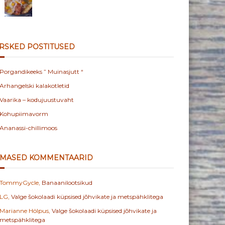
RSKED POSTITUSED
Porgandikeeks ” Muinasjutt “
Arhangelski kalakotletid
Vaarika – kodujuustuvaht
Kohupiimavorm
Ananassi-chillimoos
IMASED KOMMENTAARID
TommyGycle
,
Banaanilootsikud
LG
,
Valge šokolaadi küpsised jõhvikate ja metspähklitega
Marianne Hölpus
,
Valge šokolaadi küpsised jõhvikate ja
metspähklitega