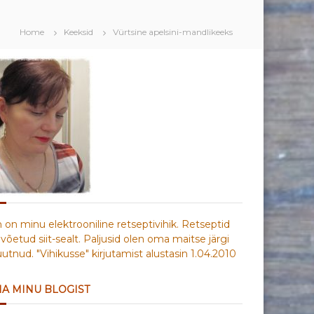
Home
Keeksid
Vürtsine apelsini-mandlikeeks
n on minu elektrooniline retseptivihik. Retseptid
võetud siit-sealt. Paljusid olen oma maitse järgi
tnud. "Vihikusse" kirjutamist alustasin 1.04.2010
IA MINU BLOGIST