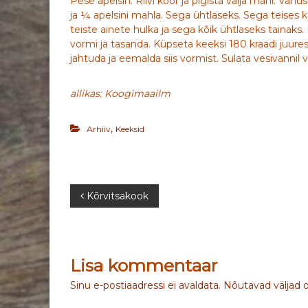
Pese apelsin. Riivi koor ja pigista välja mahl. Vahu
ja ¼ apelsini mahla. Sega ühtlaseks. Sega teises ka
teiste ainete hulka ja sega kõik ühtlaseks tainaks
vormi ja tasanda. Küpseta keeksi 180 kraadi juure
jahtuda ja eemalda siis vormist. Sulata vesivannil v
allikas: Koogimaailm
,
Arhiiv
Keeksid
N
Kõrvitsakook
a
v
Lisa kommentaar
i
Sinu e-postiaadressi ei avaldata.
Nõutavad väljad 