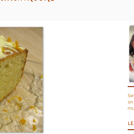
Sii
on 
muu
LE