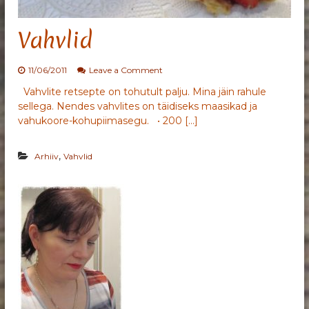
Vahvlid
o
11/06/2011
Leave a Comment
n
Vahvlite retsepte on tohutult palju. Mina jäin rahule
V
sellega. Nendes vahvlites on täidiseks maasikad ja
a
h
vahukoore-kohupiimasegu. • 200 […]
v
l
,
Arhiiv
Vahvlid
i
d