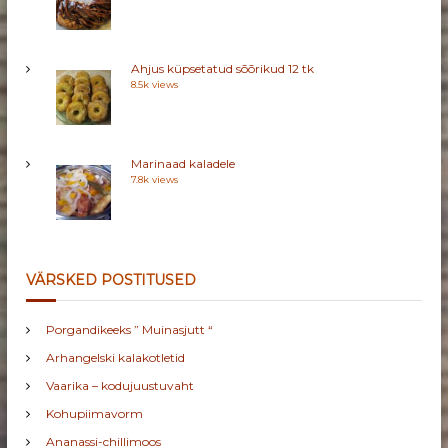
Ahjus küpsetatud sõõrikud 12 tk
8.5k views
Marinaad kaladele
7.8k views
VÄRSKED POSTITUSED
Porgandikeeks ” Muinasjutt “
Arhangelski kalakotletid
Vaarika – kodujuustuvaht
Kohupiimavorm
Ananassi-chillimoos