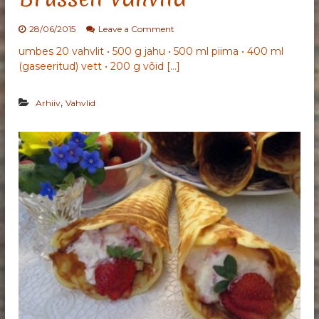
o
28/06/2015
Leave a Comment
n
umbes 20 vahvlit • 500 g jahu • 500 ml piima • 400 ml
B
(gaseeritud) vett • 200 g võid […]
r
ü
s
,
Arhiiv
Vahvlid
s
e
l
i
v
a
h
v
l
i
d