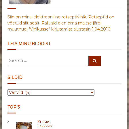
Siin on minu elektrooniline retseptivihik. Retseptid on
võetud siit-sealt. Paljusid olen oma maitse järgi
muutnud. "Vihikusse" kirjutamist alustasin 1.04.2010
LEIA MINU BLOGIST
S
S
e
e
a
a
r
c
r
SILDID
h
c
h
S
f
I
o
L
r
TOP 3
D
:
I
Kringel
D
9.4k views