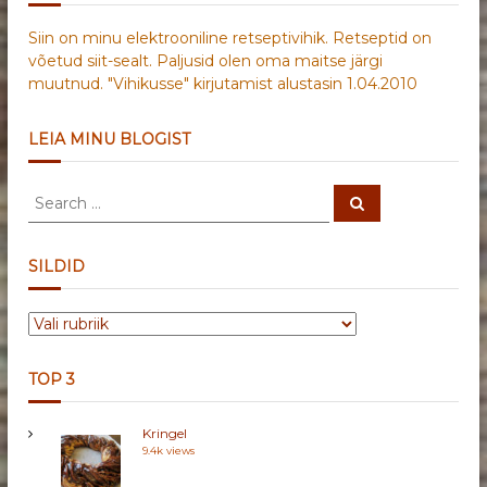
Siin on minu elektrooniline retseptivihik. Retseptid on
võetud siit-sealt. Paljusid olen oma maitse järgi
muutnud. "Vihikusse" kirjutamist alustasin 1.04.2010
LEIA MINU BLOGIST
S
S
e
e
a
a
r
c
r
SILDID
h
c
h
S
f
I
o
L
r
TOP 3
D
:
I
Kringel
D
9.4k views