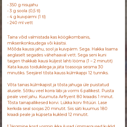
• 350 g nisujahu
• 3 g soola (0,5 tl)
• 4 g kuivpärmi (1 tl)
• 240 ml vett
Taina võid valmistada kas köögikombainis,
mikserikonksudega või käsitsi.
Mõõda kaussi jahu, sool ja kuivpärm. Sega. Hakka lisama
aeglaselt segades vähehaaval vett. Sega seni kuni
taigen thakkab kausi küljest lahti lööma (1 – 2 minutit)
Kata kauss toidukilega ja jäta toasooja seisma 30
minutiks. Seejärel tõsta kauss külmkappi 12 tunniks.
Võta tainas külmkapist ja tõsta jahuga üle puistatud
alusele. Sõtku veel korra läbi ja vormi 6 pallikest. Puista
peale veel jahu. Kuumuta Airfryerit 80 kraadis 1 minut.
Tõsta tainapallikesed korvi. Lükka korv fritüüri. Lase
kerkida seal soojas 20 minutit. Siis säti kuumus 180
kraadi peale ja küpseta kukleid 12 minutit.
!
Järgmine kord vormin ikka ilusad ümmargused kuklid,