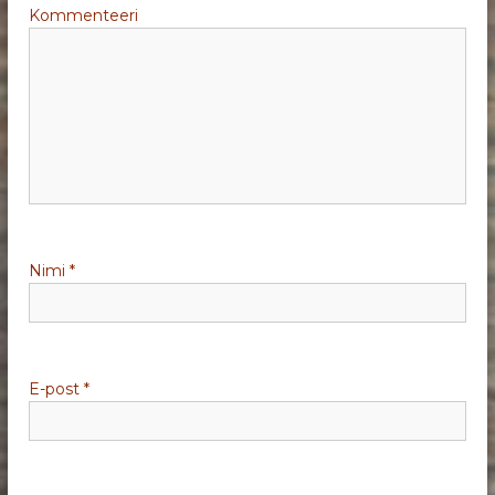
e
Kommenteeri
e
r
i
m
i
Nimi
*
n
e
E-post
*