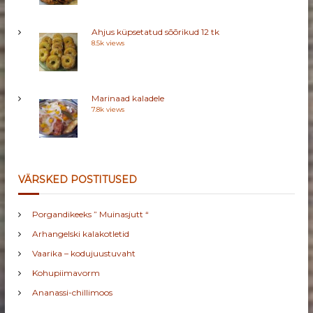
Ahjus küpsetatud sõõrikud 12 tk
8.5k views
Marinaad kaladele
7.8k views
VÄRSKED POSTITUSED
Porgandikeeks ” Muinasjutt “
Arhangelski kalakotletid
Vaarika – kodujuustuvaht
Kohupiimavorm
Ananassi-chillimoos