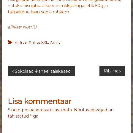
natuke nisujahust korvan rukkijahuga, ehk 50g ja
tsiiipakene lisan soola rohkem.
allikas: NutriU
,
Airfryer Philips XXL
Arhiiv
N
Ribiliha
Šokolaadi-kaneelisaiakesed
a
v
Lisa kommentaar
i
Sinu e-postiaadressi ei avaldata.
Nõutavad väljad on
tähistatud
*
-ga
g