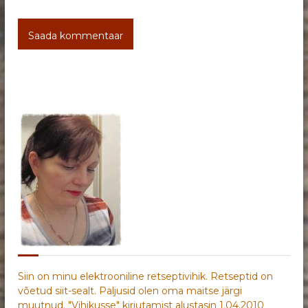
Siin on minu elektrooniline retseptivihik. Retseptid on
võetud siit-sealt. Paljusid olen oma maitse järgi
muutnud. "Vihikusse" kirjutamist alustasin 1.04.2010