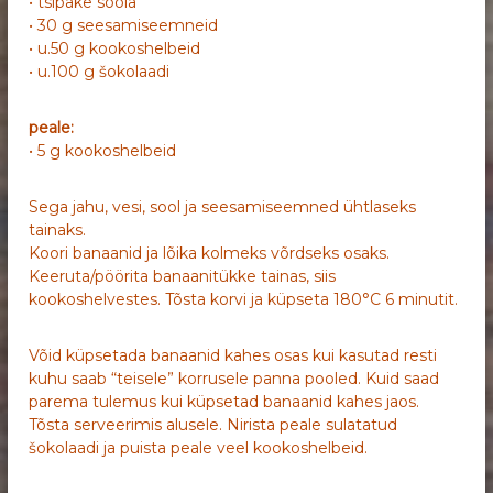
• tsipake soola
• 30 g seesamiseemneid
• u.50 g kookoshelbeid
• u.100 g šokolaadi
peale:
• 5 g kookoshelbeid
Sega jahu, vesi, sool ja seesamiseemned ühtlaseks
tainaks.
Koori banaanid ja lõika kolmeks võrdseks osaks.
Keeruta/pöörita banaanitükke tainas, siis
kookoshelvestes. Tõsta korvi ja küpseta 180°C 6 minutit.
Võid küpsetada banaanid kahes osas kui kasutad resti
kuhu saab “teisele” korrusele panna pooled. Kuid saad
parema tulemus kui küpsetad banaanid kahes jaos.
Tõsta serveerimis alusele. Nirista peale sulatatud
šokolaadi ja puista peale veel kookoshelbeid.