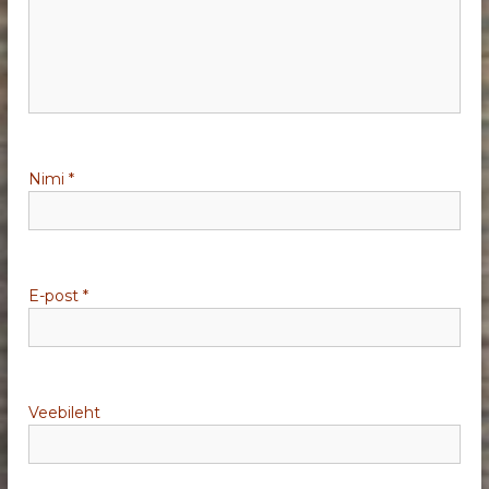
r
i
m
i
Nimi
*
n
e
E-post
*
Veebileht