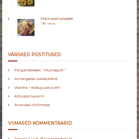
Marinaad kaladele
7.8k views
VÄRSKED POSTITUSED
Porgandikeeks ” Muinasjutt “
Arhangelski kalakotletid
Vaarika – kodujuustuvaht
Kohupiimavorm
Ananassi-chillimoos
VIIMASED KOMMENTAARID
TommyGycle
,
Banaanilootsikud