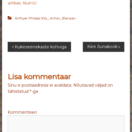
allikas: NutriU
,
,
Airfryer Philips XXL
Arhiiv
Banaan
N
Kiire õunakook
Kukeseenekaste kohviga
a
v
Lisa kommentaar
i
Sinu e-postiaadressi ei avaldata.
Nõutavad väljad on
tähistatud
*
-ga
g
e
Kommenteeri
e