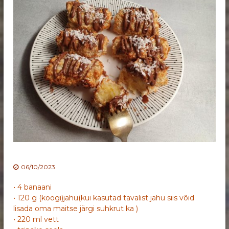
06/10/2023
• 4 banaani
• 120 g (koogi)jahu(kui kasutad tavalist jahu siis võid
lisada oma maitse järgi suhkrut ka )
• 220 ml vett