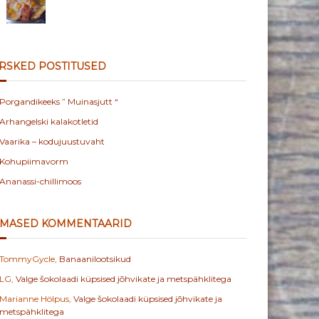
RSKED POSTITUSED
Porgandikeeks ” Muinasjutt “
Arhangelski kalakotletid
Vaarika – kodujuustuvaht
Kohupiimavorm
Ananassi-chillimoos
IMASED KOMMENTAARID
TommyGycle
,
Banaanilootsikud
LG
,
Valge šokolaadi küpsised jõhvikate ja metspähklitega
Marianne Hölpus
,
Valge šokolaadi küpsised jõhvikate ja
metspähklitega