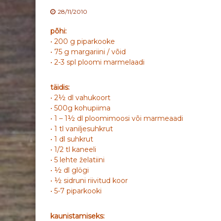
28/11/2010
põhi:
• 200 g piparkooke
• 75 g margariini / võid
• 2-3 spl ploomi marmelaadi
täidis:
• 2½ dl vahukoort
• 500g kohupiima
• 1 – 1½ dl ploomimoosi või marmeaadi
• 1 tl vaniljesuhkrut
• 1 dl suhkrut
• 1/2 tl kaneeli
• 5 lehte želatiini
• ½ dl glögi
• ½ sidruni riivitud koor
• 5-7 piparkooki
kaunistamiseks: