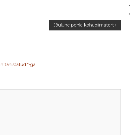
Jõulune pohla-kohupiimatort
on tähistatud
*
-ga