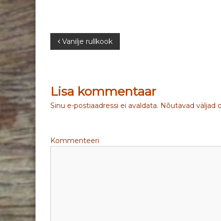
N
Vanilje rullkook
a
v
Lisa kommentaar
i
Sinu e-postiaadressi ei avaldata.
Nõutavad väljad 
g
Kommenteeri
e
e
r