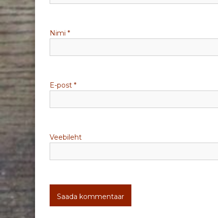
i
m
Nimi
*
i
n
e
E-post
*
Veebileht