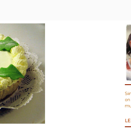
Sii
on 
muu
LE