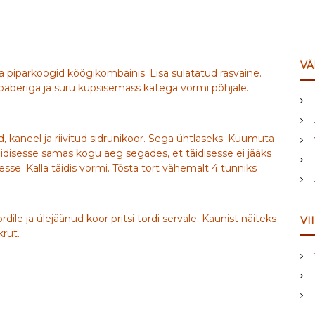
VÄ
 piparkoogid köögikombainis. Lisa sulatatud rasvaine.
aberiga ja suru küpsisemass kätega vormi põhjale.
 kaneel ja riivitud sidrunikoor. Sega ühtlaseks. Kuumuta
i täidisesse samas kogu aeg segades, et täidisesse ei jääks
esse. Kalla täidis vormi. Tõsta tort vähemalt 4 tunniks
ile ja ülejäänud koor pritsi tordi servale. Kaunist näiteks
VI
rut.