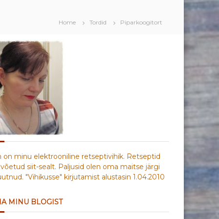
Home
Tordid
Piparkoogitort
n on minu elektrooniline retseptivihik. Retseptid
võetud siit-sealt. Paljusid olen oma maitse järgi
tnud. "Vihikusse" kirjutamist alustasin 1.04.2010
IA MINU BLOGIST