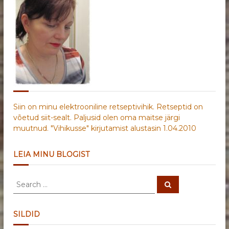
Siin on minu elektrooniline retseptivihik. Retseptid on
võetud siit-sealt. Paljusid olen oma maitse järgi
muutnud. "Vihikusse" kirjutamist alustasin 1.04.2010
LEIA MINU BLOGIST
S
S
e
e
a
a
r
c
r
SILDID
h
c