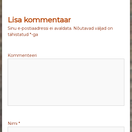
a
v
Lisa kommentaar
i
Sinu e-postiaadressi ei avaldata.
Nõutavad väljad on
tähistatud
*
-ga
g
e
Kommenteeri
e
r
i
m
i
Nimi
*