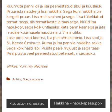
Kuumuta pannil õli ja lisa peenestatud sibul ja küüslauk.
Pruunista natuke ja lisa hakkliha. Sega kuni hakkliha on
kergelt pruun. Lisa maitseained ja sega. Lisa tükeldatud
tomat, sega, siis tomatikaste ja taas sega. Nüüd lisa
hapukoor, sega kõik ühtlaseks. Kata pann kaanega ja jäta
madale kuumusela hauduma u. 7 minutiks.
Lase potis vesi keema, lisa pasta/makaronid. Lisa sool ja
õli. Keeda 6 minutit. Kurna ja lisa pannile hakkliha sekka.
Sega kõik hästi läbi. Puista peale riivjuust ja sega taas.
Peal puista veel peenestatud peterselli, murulauku.
allikas: Yummy Recipes
,
Arhiiv
Soe ja soolane
N
Hakkliha – hapukapsasupp
Juustu-munasaiad