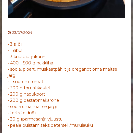
23/07/2024
• 3 sl õli
• 1 sibul
• 3 küüslauguküünt
• 400 – 500 g hakkliha
• soola, pipart, muskaatpählit ja oreganot oma maitse
järgi
• 1 suurem tomat
• 300 g tomatikastet
• 200 g hapukoort
• 200 g pastat/makarone
• soola oma maitse järgi
• törts toiduõli
• 30 g (parmesan)riivjuustu
• peale puistamiseks peterselli/murulauku