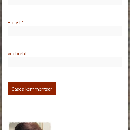
n
e
E-post
*
Veebileht