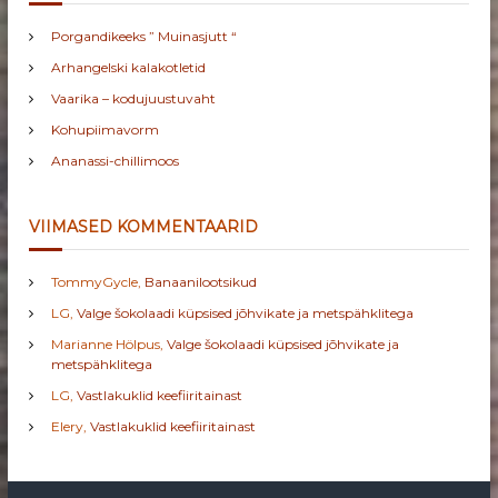
Porgandikeeks ” Muinasjutt “
Arhangelski kalakotletid
Vaarika – kodujuustuvaht
Kohupiimavorm
Ananassi-chillimoos
VIIMASED KOMMENTAARID
TommyGycle
,
Banaanilootsikud
LG
,
Valge šokolaadi küpsised jõhvikate ja metspähklitega
Marianne Hölpus
,
Valge šokolaadi küpsised jõhvikate ja
metspähklitega
LG
,
Vastlakuklid keefiiritainast
Elery
,
Vastlakuklid keefiiritainast