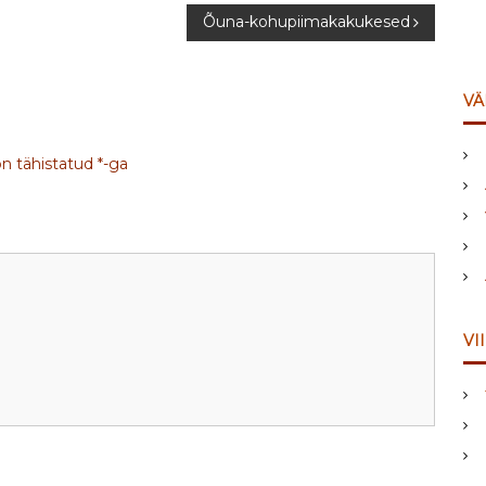
Õuna-kohupiimakakukesed
VÄ
on tähistatud
*
-ga
VI