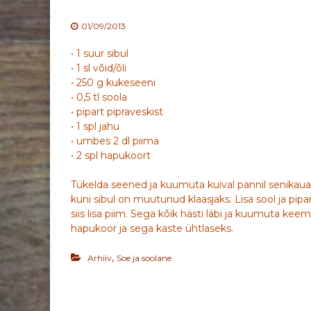
01/09/2013
• 1 suur sibul
• 1 sl võid/õli
• 250 g kukeseeni
• 0,5 tl soola
• pipart pipraveskist
• 1 spl jahu
• umbes 2 dl piima
• 2 spl hapukoort
Tükelda seened ja kuumuta kuival pannil senikaua k
kuni sibul on muutunud klaasjaks. Lisa sool ja pip
siis lisa piim. Sega kõik hästi läbi ja kuumuta ke
hapukoor ja sega kaste ühtlaseks.
,
Arhiiv
Soe ja soolane