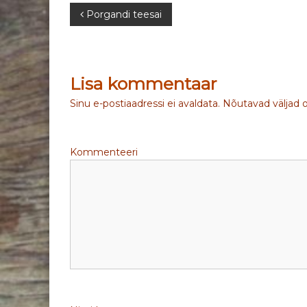
N
Porgandi teesai
a
v
Lisa kommentaar
i
Sinu e-postiaadressi ei avaldata.
Nõutavad väljad 
g
Kommenteeri
e
e
r
i
m