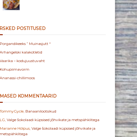
RSKED POSTITUSED
Porgandikeeks ” Muinasjutt “
Arhangelski kalakotletid
Vaarika – kodujuustuvaht
Kohupiimavorm
Ananassi-chillimoos
IMASED KOMMENTAARID
TommyGycle
,
Banaanilootsikud
LG
,
Valge šokolaadi küpsised jõhvikate ja metspähklitega
Marianne Hölpus
,
Valge šokolaadi küpsised jõhvikate ja
metspähklitega