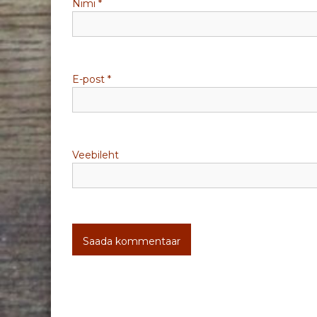
Nimi
*
i
n
e
E-post
*
Veebileht