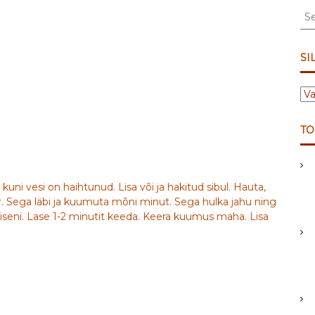
S
e
a
r
SI
c
h
S
f
I
o
L
r
TO
D
:
I
D
uni vesi on haihtunud. Lisa või ja hakitud sibul. Hauta,
ar. Sega läbi ja kuumuta mõni minut. Sega hulka jahu ning
emiseni. Lase 1-2 minutit keeda. Keera kuumus maha. Lisa