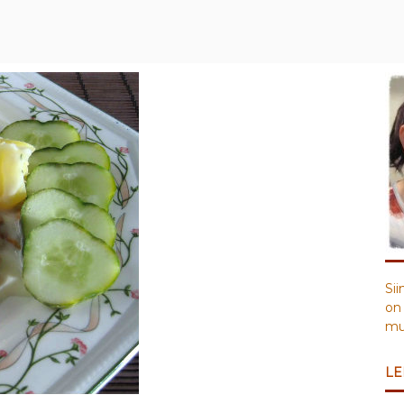
Sii
on 
muu
LE