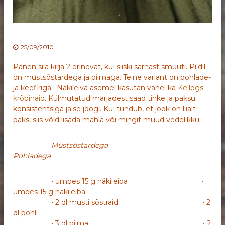
25/09/2010
Panen siia kirja 2 erinevat, kui siiski sarnast smuuti. Pildil
on mustsõstardega ja piimaga. Teine variant on pohlade-
ja keefiriga. Näkileiva asemel kasutan vahel ka
Kellogs
krõbinaid
. Külmutatud marjadest saad tihke ja paksu
konsistentsiga jäise joogi. Kui tundub, et jook on liialt
paks, siis võid lisada mahla või mingit muud vedelikku
Mustsõstardega
Pohladega
• umbes 15 g näkileiba •
umbes 15 g näkileiba
• 2 dl musti sõstraid • 2
dl pohli
• 3 dl piima • 2