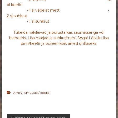
dl keefiri
• 1 sl vedelat mett •
2 sl suhkrut
• 1 sl suhkrut
Tükelda näkileivad ja purusta kas saumikseriga või
blenderis. Lisa marjad ja suhkur/mesi. Sega! Lõpuks lisa
piim/keefir ja püreeri kõik ained ühtlaseks.
,
Arhiiv
Smuutid / joogid