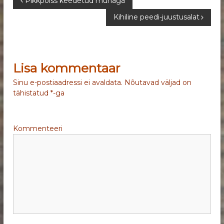
N
Pikkpoiss keedetud munaga
Kihiline peedi-juustusalat
a
v
Lisa kommentaar
i
Sinu e-postiaadressi ei avaldata.
Nõutavad väljad on
g
tähistatud
*
-ga
e
Kommenteeri
e
r
i
m