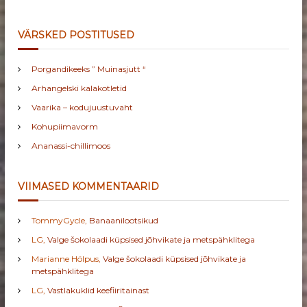
VÄRSKED POSTITUSED
Porgandikeeks ” Muinasjutt “
Arhangelski kalakotletid
Vaarika – kodujuustuvaht
Kohupiimavorm
Ananassi-chillimoos
VIIMASED KOMMENTAARID
TommyGycle
,
Banaanilootsikud
LG
,
Valge šokolaadi küpsised jõhvikate ja metspähklitega
Marianne Hölpus
,
Valge šokolaadi küpsised jõhvikate ja
metspähklitega
LG
,
Vastlakuklid keefiiritainast