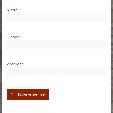
i
Nimi
*
n
e
E-post
*
Veebileht