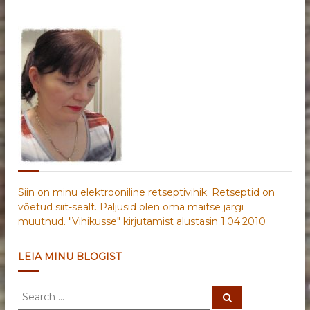
Siin on minu elektrooniline retseptivihik. Retseptid on
võetud siit-sealt. Paljusid olen oma maitse järgi
muutnud. "Vihikusse" kirjutamist alustasin 1.04.2010
LEIA MINU BLOGIST
S
S
e
e