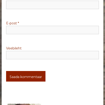
n
e
E-post
*
Veebileht