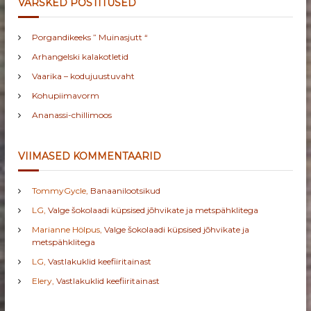
VÄRSKED POSTITUSED
Porgandikeeks ” Muinasjutt “
Arhangelski kalakotletid
Vaarika – kodujuustuvaht
Kohupiimavorm
Ananassi-chillimoos
VIIMASED KOMMENTAARID
TommyGycle
,
Banaanilootsikud
LG
,
Valge šokolaadi küpsised jõhvikate ja metspähklitega
Marianne Hölpus
,
Valge šokolaadi küpsised jõhvikate ja
metspähklitega
LG
,
Vastlakuklid keefiiritainast
Elery
,
Vastlakuklid keefiiritainast