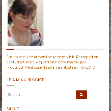
Siin on minu elektrooniline retseptivihik. Retseptid on
võetud siit-sealt. Paljusid olen oma maitse järgi
muutnud. "Vihikusse" kirjutamist alustasin 1.04.2010
LEIA MINU BLOGIST
S
S
e
e
a
a
r
c
r
SILDID
h