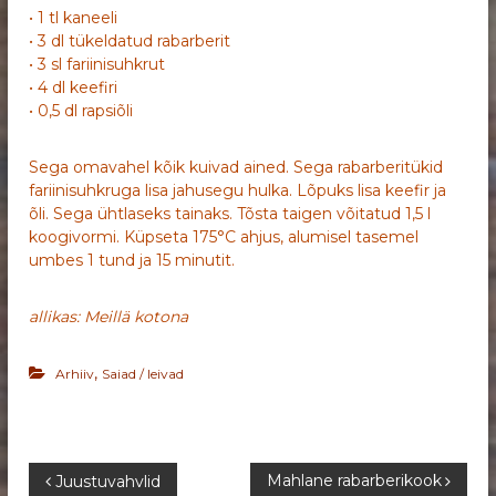
• 1 tl kaneeli
• 3 dl tükeldatud rabarberit
• 3 sl fariinisuhkrut
• 4 dl keefiri
• 0,5 dl rapsiõli
Sega omavahel kõik kuivad ained. Sega rabarberitükid
fariinisuhkruga lisa jahusegu hulka. Lõpuks lisa keefir ja
õli. Sega ühtlaseks tainaks. Tõsta taigen võitatud 1,5 l
koogivormi. Küpseta 175°C ahjus, alumisel tasemel
umbes 1 tund ja 15 minutit.
allikas: Meillä kotona
,
Arhiiv
Saiad / leivad
N
Mahlane rabarberikook
Juustuvahvlid