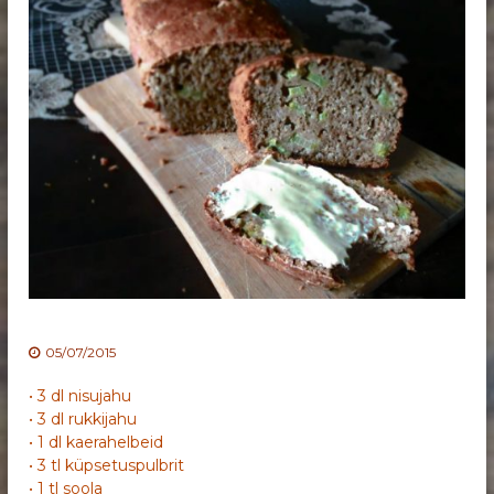
05/07/2015
• 3 dl nisujahu
• 3 dl rukkijahu
• 1 dl kaerahelbeid
• 3 tl küpsetuspulbrit
• 1 tl soola