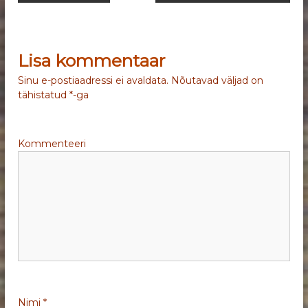
a
v
Lisa kommentaar
i
Sinu e-postiaadressi ei avaldata.
Nõutavad väljad on
tähistatud
*
-ga
g
e
Kommenteeri
e
r
i
m
i
Nimi
*