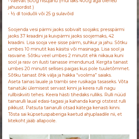
• vaevalt 500g nisujahu (mul läks 400g aga oleneb
jahusordist )
• ½ dl toiduõli või 25 g sulavõid
Soojenda vesi pärmi jaoks sobivalt soojaks; presspärmi
jaoks 37 kraadini ja kuivpärmi jaoks soojemaks, 42
kraadini. Lisa sooja vee sisse pärm, suhkur ja jahu. Sõtku
umbes 10 minutit kas käsitsi või masinaga. Lisa sool ja
rasvaine. Sõtku veel umbes 2 minutit ehk niikaua kuni
sool ja rasv on ilusti tainasse imendunud. Kergita tainast
umbes 20 minutit sellises paigas kus pole tuuletõmmet.
Sõtku tainast õhk välja ja hakka “voolima” saiaks.
Aseta tainas lauale ja trambi see rusikaga tasaseks. Võta
tainatüki ülemisest servast kinni ja keera rulli nagu
rullbiskviiti tehes. Keera hästi tihedaks rulliks. Rulli nüüd
tainarulli laual edasi-tagasi ja kahanda kangi otstest rulli
pikkust. Patsuta tainarulli otsad kätega kenasti kinni.
Tõsta sai küpsetuspaberiga kaetud ahjuplaadile nii, et
liitekoht jääb allapoole.