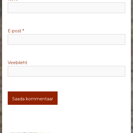
n
e
E-post
*
Veebileht