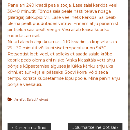
Pane ahi 240 kraadi peale sooja. Lase saial kerkida veel
30-40 minutit. Tõmba saia peale hästi terava noaga
(žiletiga) pikkupidi viil. Lase veel hetk kerkida. Sai peab
olema pealt puudutades vetruv. Ennem ahju panemist
pintselda saia pealt veega. Vesi aitab kaasa kooriku
moodustamisel.
Nüüd alanda ahju kuumust 210 kraadini ja küpseta saia
25 – 30 minutit või kuni sisetemperatuur on 94°C
Retseptist loeb veel, et selleks et saada saiale krõbe
koorik peab olema ahi niiske. Viska klaasitäis vett ahju
põhjale küpsetamise alguses ja lükka kähku ahju uks
kinni, et aur välja ei pääseks. Soovi korral võid seda
tempu korrata küpsetamise lõpu poole. Mina panin ahju
põhjale veekausi.
,
Arhiiv
Saiad / leivad
N
Jõlumaitseline potisai
Kaneelimuffinid