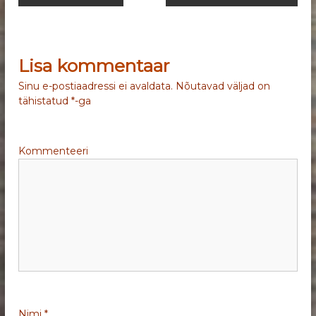
a
v
Lisa kommentaar
i
Sinu e-postiaadressi ei avaldata.
Nõutavad väljad on
tähistatud
*
-ga
g
e
Kommenteeri
e
r
i
m
i
Nimi
*