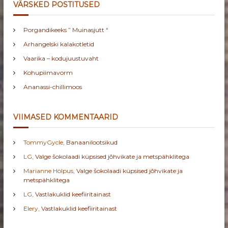
VÄRSKED POSTITUSED
Porgandikeeks ” Muinasjutt “
Arhangelski kalakotletid
Vaarika – kodujuustuvaht
Kohupiimavorm
Ananassi-chillimoos
VIIMASED KOMMENTAARID
TommyGycle
,
Banaanilootsikud
LG
,
Valge šokolaadi küpsised jõhvikate ja metspähklitega
Marianne Hölpus
,
Valge šokolaadi küpsised jõhvikate ja
metspähklitega
LG
,
Vastlakuklid keefiiritainast
Elery
,
Vastlakuklid keefiiritainast