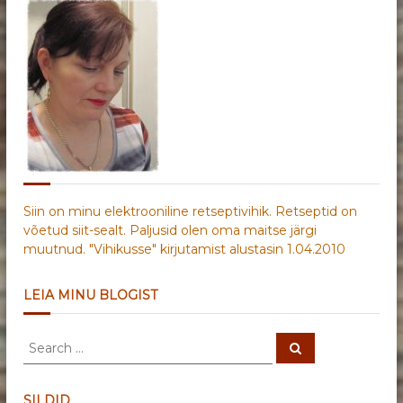
Siin on minu elektrooniline retseptivihik. Retseptid on
võetud siit-sealt. Paljusid olen oma maitse järgi
muutnud. "Vihikusse" kirjutamist alustasin 1.04.2010
LEIA MINU BLOGIST
S
S
e
e
a
a
r
c
r
SILDID