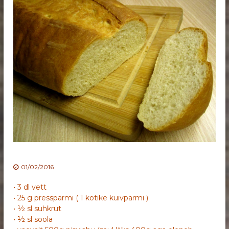
01/02/2016
• 3 dl vett
• 25 g presspärmi ( 1 kotike kuivpärmi )
• ½ sl suhkrut
• ½ sl soola