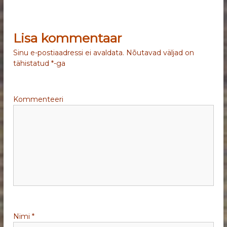
v
Lisa kommentaar
i
Sinu e-postiaadressi ei avaldata.
Nõutavad väljad on
g
tähistatud
*
-ga
e
Kommenteeri
e
r
i
m
i
Nimi
*
n