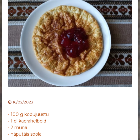
16/02/2023
• 100 g kodujuustu
• 1 dl kaerahelbeid
• 2 muna
• näputäis soola