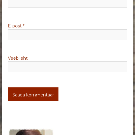
e
E-post
*
Veebileht