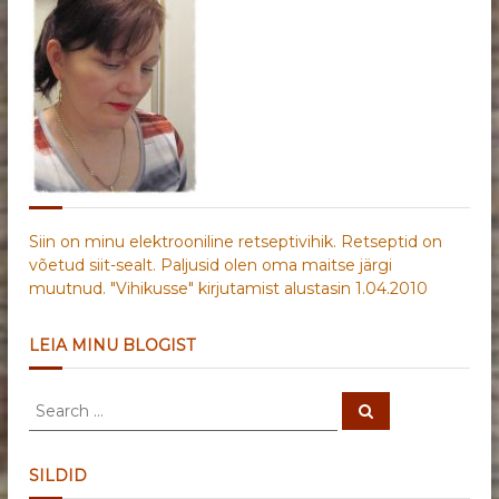
Siin on minu elektrooniline retseptivihik. Retseptid on
võetud siit-sealt. Paljusid olen oma maitse järgi
muutnud. "Vihikusse" kirjutamist alustasin 1.04.2010
LEIA MINU BLOGIST
S
S
e
e
a
a
r
c
r
SILDID
h
c