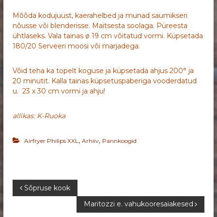
Mõõda kodujuust, kaerahelbed ja munad saumikseri
nõusse või blenderisse. Maitsesta soolaga. Püreesta
ühtlaseks. Vala tainas ø 19 cm võitatud vormi. Küpsetada
180/20 Serveeri moosi või marjadega.
Võid teha ka topelt koguse ja küpsetada ahjus 200° ja
20 minutit. Kalla tainas küpsetuspaberiga vooderdatud
u. 23 x 30 cm vormi ja ahju!
allikas: K-Ruoka
,
,
Airfryer Philips XXL
Arhiiv
Pannkoogid
N
Sõpruse kook
Maritozzi e. vahukooresaiakesed
a