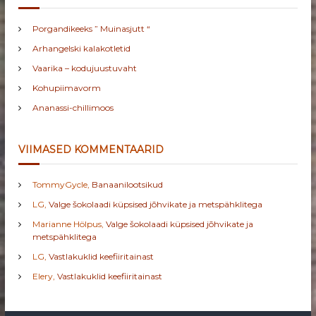
Porgandikeeks ” Muinasjutt “
Arhangelski kalakotletid
Vaarika – kodujuustuvaht
Kohupiimavorm
Ananassi-chillimoos
VIIMASED KOMMENTAARID
TommyGycle
,
Banaanilootsikud
LG
,
Valge šokolaadi küpsised jõhvikate ja metspähklitega
Marianne Hölpus
,
Valge šokolaadi küpsised jõhvikate ja
metspähklitega
LG
,
Vastlakuklid keefiiritainast
Elery
,
Vastlakuklid keefiiritainast