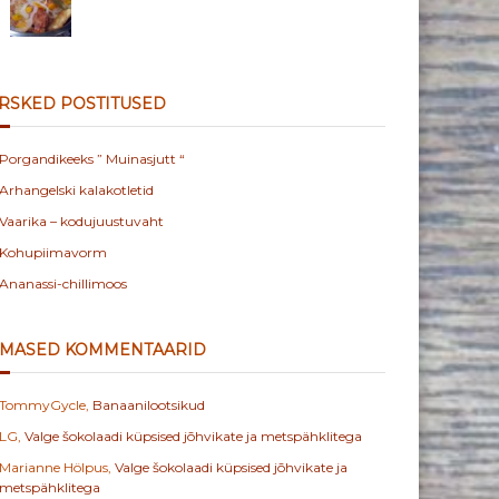
RSKED POSTITUSED
Porgandikeeks ” Muinasjutt “
Arhangelski kalakotletid
Vaarika – kodujuustuvaht
Kohupiimavorm
Ananassi-chillimoos
IMASED KOMMENTAARID
TommyGycle
,
Banaanilootsikud
LG
,
Valge šokolaadi küpsised jõhvikate ja metspähklitega
Marianne Hölpus
,
Valge šokolaadi küpsised jõhvikate ja
metspähklitega