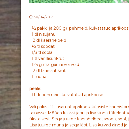
30/04/2013
• ½ pakki (à 200 g) pehmeid, kuivatatud aprikoos
• 1 dl nisujahu
• 2 dl kaerahelbeid
• ½ tl soodat
• 1/3 tl soola
• 1 tl vanillisuhkrut
• 125 g margariini või võid
• 2 dl fariinsuhkrut
• 1 muna
peale:
• 11 tk pehmeid, kuivatatud aprikoose
Vali pakist 11 ilusamat aprikoosi küpsiste kaunis
tainasse. Mõõda kaussi jahu ja lisa sinna tükeldatu
üksteisest. Sega juurde kaerahelbed, sooda, sool, j
Lisa juurde muna ja sega läbi. Lisa kuivad ained 