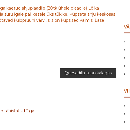
ga kaetud ahjuplaadile (20tk ühele plaadile) Lõika
a suru igale pallikesele üks tükike. Küpseta ahju keskosas
a võtavad kuldpruuni värvi, siis on küpsised valmis. Lase
VÄ
Quesadilla tuunikalaga
VI
on tähistatud
*
-ga