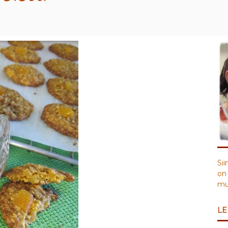
Sii
on 
muu
LE