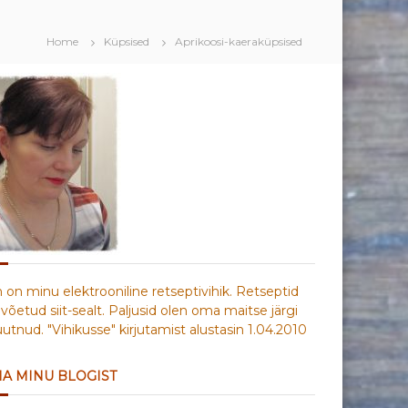
Home
Küpsised
Aprikoosi-kaeraküpsised
n on minu elektrooniline retseptivihik. Retseptid
võetud siit-sealt. Paljusid olen oma maitse järgi
tnud. "Vihikusse" kirjutamist alustasin 1.04.2010
IA MINU BLOGIST