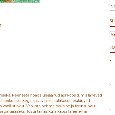
S
e
a
r
SI
e
c
h
S
f
I
o
L
r
TO
D
:
I
D
tamiseks. Peenesta noaga ülejäänud aprikoosid, mis lähevad
d aprikoosid. Sega käsitsi nii et tükikesed eralduvad
a vanillisuhkur. Vahusta pehme rasvaine ja fariinsuhkur.
ja sega tasaseks. Tõsta tainas külmkappi tahenema.