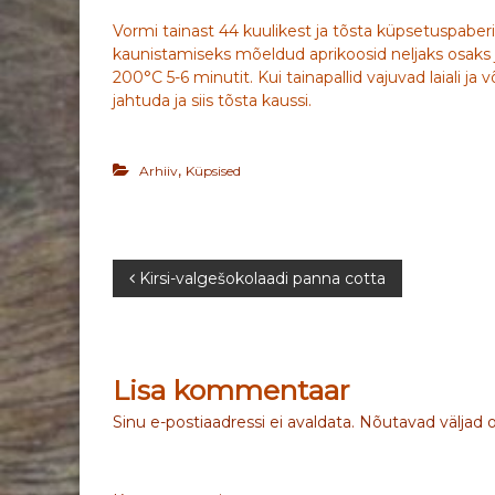
Vormi tainast 44 kuulikest ja tõsta küpsetuspaberi
kaunistamiseks mõeldud aprikoosid neljaks osaks j
200°C 5-6 minutit. Kui tainapallid vajuvad laiali j
jahtuda ja siis tõsta kaussi.
,
Arhiiv
Küpsised
N
Kirsi-valgešokolaadi panna cotta
a
v
Lisa kommentaar
i
Sinu e-postiaadressi ei avaldata.
Nõutavad väljad 
g