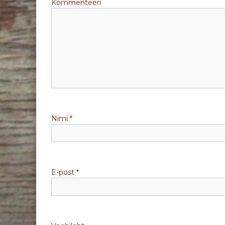
Kommenteeri
e
e
r
i
m
Nimi
*
i
n
e
E-post
*