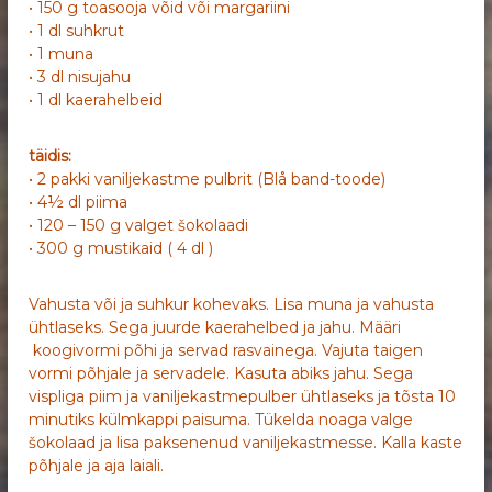
• 150 g toasooja võid või margariini
• 1 dl suhkrut
• 1 muna
• 3 dl nisujahu
• 1 dl kaerahelbeid
täidis:
• 2 pakki vaniljekastme pulbrit (Blå band-toode)
• 4½ dl piima
• 120 – 150 g valget šokolaadi
• 300 g mustikaid ( 4 dl )
Vahusta või ja suhkur kohevaks. Lisa muna ja vahusta
ühtlaseks. Sega juurde kaerahelbed ja jahu. Määri
koogivormi põhi ja servad rasvainega. Vajuta taigen
vormi põhjale ja servadele. Kasuta abiks jahu. Sega
vispliga piim ja vaniljekastmepulber ühtlaseks ja tõsta 10
minutiks külmkappi paisuma. Tükelda noaga valge
šokolaad ja lisa paksenenud vaniljekastmesse. Kalla kaste
põhjale ja aja laiali.