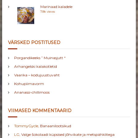
Marinaad kaladele
7.8k views
VÄRSKED POSTITUSED
Porgandikeeks ” Muinasjutt “
Arhangelski kalakotletid
Vaarika – kodujuustuvaht
Kohupiimavorm
Ananassi-chillimoos
VIIMASED KOMMENTAARID
TommyGycle
,
Banaanilootsikud
LG
,
Valge šokolaadi küpsised jõhvikate ja metspähklitega