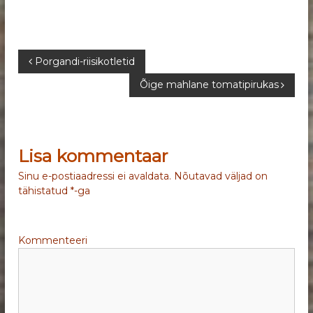
N
Porgandi-riisikotletid
Õige mahlane tomatipirukas
a
v
Lisa kommentaar
i
Sinu e-postiaadressi ei avaldata.
Nõutavad väljad on
g
tähistatud
*
-ga
e
Kommenteeri
e
r