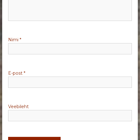
i
m
i
Nimi
*
n
e
E-post
*
Veebileht