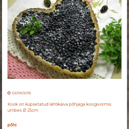
02/09/2015
Kook on küpsetatud lahtikäiva põhjaga koogivormis
umbes Ø 25cm
põhi: