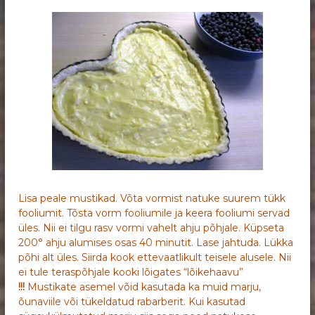
Lisa peale mustikad. Võta vormist natuke suurem tükk
fooliumit. Tõsta vorm fooliumile ja keera fooliumi servad
üles. Nii ei tilgu rasv vormi vahelt ahju põhjale. Küpseta
200° ahju alumises osas 40 minutit. Lase jahtuda. Lükka
põhi alt üles. Siirda kook ettevaatlikult teisele alusele. Nii
ei tule teraspõhjale kooki lõigates “lõikehaavu”
!!!
Mustikate asemel võid kasutada ka muid marju,
õunaviile või tükeldatud rabarberit. Kui kasutad