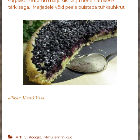
sügavkülmutatud marju siis sega need natukese
tärklisega. Marjadele võid peale puistada tuhksuhkrut.
allikas: Kinuskikissa
,
,
Arhiiv
Koogid
Minu lemmikud