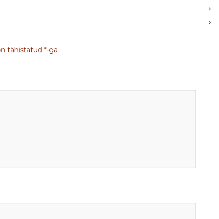
on tähistatud
*
-ga