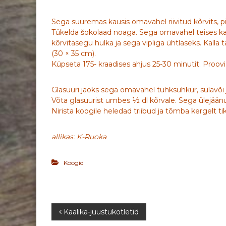
Sega suuremas kausis omavahel riivitud kõrvits, pii
Tükelda šokolaad noaga. Sega omavahel teises kau
kõrvitasegu hulka ja sega vipliga ühtlaseks. Kall
(30 × 35 cm).
Küpseta 175- kraadises ahjus 25-30 minutit. Proov
Glasuuri jaoks sega omavahel tuhksuhkur, sulavõi j
Võta glasuurist umbes ½ dl kõrvale. Sega ülejäänu
Nirista koogile heledad triibud ja tõmba kergelt tiku
allikas: K-Ruoka
Koogid
N
Kaalika-juustukotletid