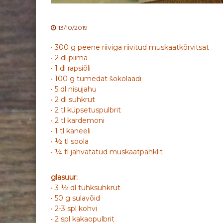
13/10/2019
• 300 g peene riiviga riivitud muskaatkõrvitsat
• 2 dl piima
• 1 dl rapsiõli
• 100 g tumedat šokolaadi
• 5 dl nisujahu
• 2 dl suhkrut
• 2 tl küpsetuspulbrit
• 2 tl kardemoni
• 1 tl kaneeli
• ½ tl soola
• ¼ tl jahvatatud muskaatpähklit
glasuur:
• 3 ½ dl tuhksuhkrut
• 50 g sulavõid
• 2-3 spl kohvi
• 2 spl kakaopulbrit