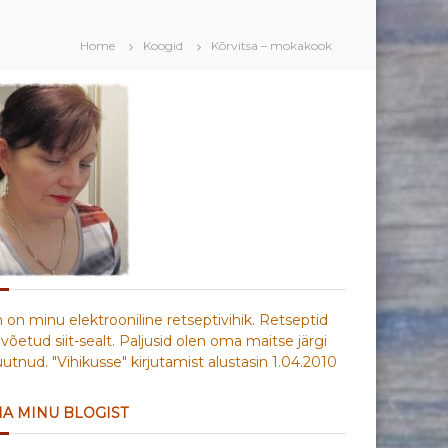
Home
Koogid
Kõrvitsa – mokakook
n on minu elektrooniline retseptivihik. Retseptid
võetud siit-sealt. Paljusid olen oma maitse järgi
tnud. "Vihikusse" kirjutamist alustasin 1.04.2010
IA MINU BLOGIST