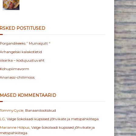
RSKED POSTITUSED
Porgandikeeks ” Muinasjutt “
Arhangelski kalakotletid
Vaarika – kodujuustuvaht
Kohupiimavorm
Ananassi-chillimoos
IMASED KOMMENTAARID
TommyGycle
,
Banaanilootsikud
LG
,
Valge šokolaadi küpsised jõhvikate ja metspähklitega
Marianne Hölpus
,
Valge šokolaadi küpsised jõhvikate ja
metspähklitega