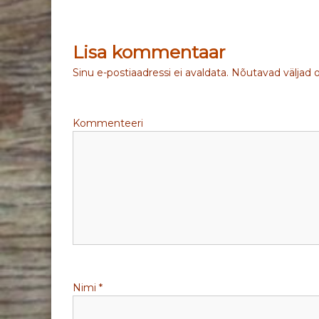
a
v
Lisa kommentaar
i
Sinu e-postiaadressi ei avaldata.
Nõutavad väljad 
g
Kommenteeri
e
e
r
i
m
Nimi
*
i