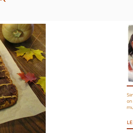
Sii
on 
muu
LE