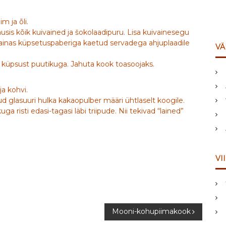
m ja õli.
sis kõik kuivained ja šokolaadipuru. Lisa kuivainesegu
a tainas küpsetuspaberiga kaetud servadega ahjuplaadile
VÄ
i küpsust puutikuga. Jahuta kook toasoojaks.
a kohvi.
d glasuuri hulka kakaopulber määri ühtlaselt koogile.
ga risti edasi-tagasi läbi triipude. Nii tekivad “lained”
VI
Mooni-kohupiimakook