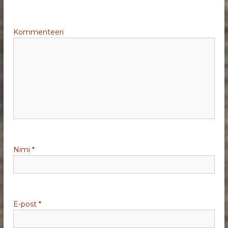
e
Kommenteeri
e
r
i
m
i
Nimi
*
n
e
E-post
*