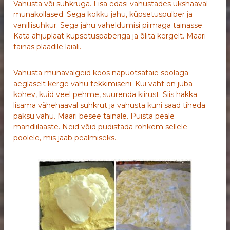
Vahusta või suhkruga. Lisa edasi vahustades ükshaaval
munakollased. Sega kokku jahu, küpsetuspulber ja
vanillisuhkur. Sega jahu vaheldumisi piimaga tainasse.
Kata ahjuplaat küpsetuspaberiga ja õlita kergelt. Määri
tainas plaadile laiali.
Vahusta munavalgeid koos näpuotsatäie soolaga
aeglaselt kerge vahu tekkimiseni. Kui vaht on juba
kohev, kuid veel pehme, suurenda kiirust. Siis hakka
lisama vähehaaval suhkrut ja vahusta kuni saad tiheda
paksu vahu. Määri besee tainale. Puista peale
mandlilaaste. Neid võid pudistada rohkem sellele
poolele, mis jääb pealmiseks.