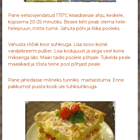
Pane eelsoojendatud 175°C kraadisesse ahju, keskele,
küpsema 20-25 minutiks. Besee kiht peab olema hele-
helepruun, mitte tume. Jahuta põhi ja lõika pooleks.
Vahusta rõõsk koor suhkruga. Lisa soovi korral
vaniljekreemi pulber. Lisa kodujuust ja sega veel korra
mikseriga läbi. Määri täidis poolele põhjale. Tükelda peale
maasikaid ja tõsta teine pool põhjast peale.
Pane jahedasse mõneks tunniks maitsestuma. Enne
pakkumist puista kook üle tuhksuhkruga.