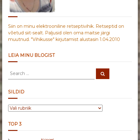
Siin on minu elektrooniline retseptivihik. Retseptid on
võetud siit-sealt. Paljusid olen oma maitse järgi
muutnud. "Vihikusse" kirjutamist alustasin 1.04.2010
LEIA MINU BLOGIST
S
S
e
e
a
a
r
c
r
SILDID
h
c
h
S
f
I
o
L
r
TOP 3
D
:
I
Kringel