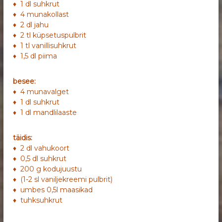
♦ 1 dl suhkrut
♦ 4 munakollast
♦ 2 dl jahu
♦ 2 tl küpsetuspulbrit
♦ 1 tl vanillisuhkrut
♦ 1,5 dl piima
besee:
♦ 4 munavalget
♦ 1 dl suhkrut
♦ 1 dl mandlilaaste
täidis:
♦ 2 dl vahukoort
♦ 0,5 dl suhkrut
♦ 200 g kodujuustu
♦ (1-2 sl vaniljekreemi pulbrit)
♦ umbes 0,5l maasikad
♦ tuhksuhkrut