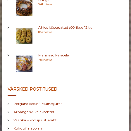
D
9.4k views
Ahjus küpsetatud sõõrikud 12 tk
8.5k views
Marinaad kaladele
7.8k views
VÄRSKED POSTITUSED
Porgandikeeks ” Muinasjutt “
Arhangelski kalakotletid
Vaarika – kodujuustuvaht
Kohupiimavorm