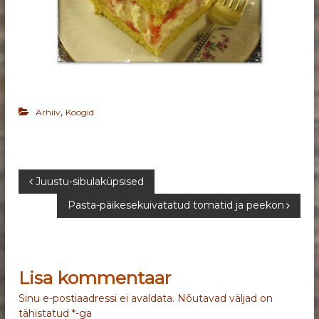
,
Arhiiv
Koogid
N
Juustu-sibulaküpsised
Pasta-päikesekuivatatud tomatid ja peekon
a
v
Lisa kommentaar
i
Sinu e-postiaadressi ei avaldata.
Nõutavad väljad on
g
tähistatud
*
-ga