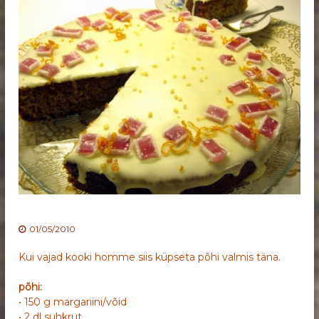
01/05/2010
Kui vajad kooki homme siis küpseta põhi valmis täna.
põhi:
• 150 g margariini/võid
• 2 dl suhkrut