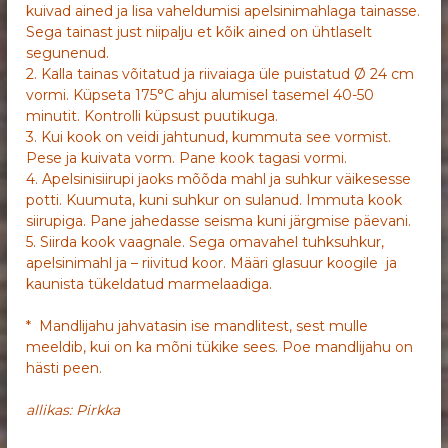
kuivad ained ja lisa vaheldumisi apelsinimahlaga tainasse.
Sega tainast just niipalju et kõik ained on ühtlaselt
segunenud.
2. Kalla tainas võitatud ja riivaiaga üle puistatud Ø 24 cm
vormi. Küpseta 175°C ahju alumisel tasemel 40-50
minutit. Kontrolli küpsust puutikuga.
3. Kui kook on veidi jahtunud, kummuta see vormist.
Pese ja kuivata vorm. Pane kook tagasi vormi.
4. Apelsinisiirupi jaoks mõõda mahl ja suhkur väikesesse
potti. Kuumuta, kuni suhkur on sulanud. Immuta kook
siirupiga. Pane jahedasse seisma kuni järgmise päevani.
5. Siirda kook vaagnale. Sega omavahel tuhksuhkur,
apelsinimahl ja – riivitud koor. Määri glasuur koogile ja
kaunista tükeldatud marmelaadiga.
* Mandlijahu jahvatasin ise mandlitest, sest mulle
meeldib, kui on ka mõni tükike sees. Poe mandlijahu on
hästi peen.
allikas: Pirkka