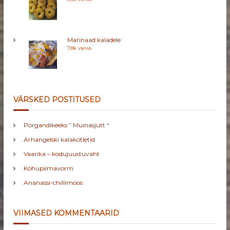
Marinaad kaladele
7.8k views
VÄRSKED POSTITUSED
Porgandikeeks ” Muinasjutt “
Arhangelski kalakotletid
Vaarika – kodujuustuvaht
Kohupiimavorm
Ananassi-chillimoos
VIIMASED KOMMENTAARID