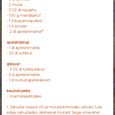
• 2 muna
• 3 1/2 dl nisujahu
• 100 g mandlijahu*
• 1 tl küpsetuspulbrit
• 1 tl soodat
• 2 dl apelsinimahla**
apelsinisiirup:
• 1 dl apelsinimahla
• 1/2 dl suhkrut
glasuur:
• 3 1/2 dl tuhksuhkrut
• 3 sl apelsinimahla
• 1 sl riivitud apelsinikoort
kaunistuseks:
• marmelaaditükke
1. Vahusta toasoe või ja munad kohevaks vahuks. Lisa
edasi vahustades ükshaaval munad. Sega omavahel