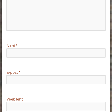
r
i
m
i
Nimi
*
n
e
E-post
*
Veebileht