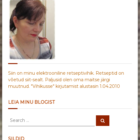
Siin on minu elektrooniline retseptivihik. Retseptid on
võetud siit-sealt. Paljusid olen oma maitse järgi
muutnud. "Vihikusse" kirjutamist alustasin 1.04.2010
LEIA MINU BLOGIST
S
S
e
e
a
a
r
c
r
SILDID