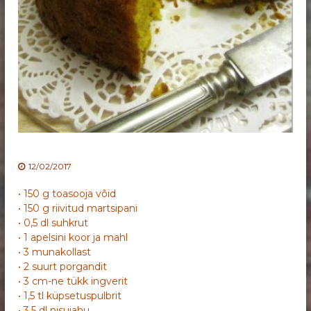
12/02/2017
• 150 g toasooja võid
• 150 g riivitud martsipani
• 0,5 dl suhkrut
• 1 apelsini koor ja mahl
• 3 munakollast
• 2 suurt porgandit
• 3 cm-ne tükk ingverit
• 1,5 tl küpsetuspulbrit
• 3,5 dl nisujahu