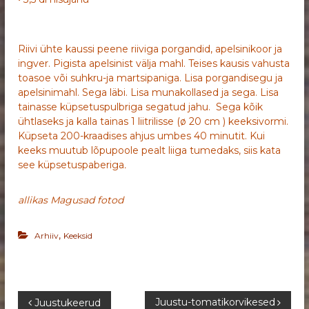
Riivi ühte kaussi peene riiviga porgandid, apelsinikoor ja
ingver. Pigista apelsinist välja mahl. Teises kausis vahusta
toasoe või suhkru-ja martsipaniga. Lisa porgandisegu ja
apelsinimahl. Sega läbi. Lisa munakollased ja sega. Lisa
tainasse küpsetuspulbriga segatud jahu. Sega kõik
ühtlaseks ja kalla tainas 1 liitrilisse (ø 20 cm ) keeksivormi.
Küpseta 200-kraadises ahjus umbes 40 minutit. Kui
keeks muutub lõpupoole pealt liiga tumedaks, siis kata
see küpsetuspaberiga
.
allikas Magusad fotod
,
Arhiiv
Keeksid
N
Juustu-tomatikorvikesed
Juustukeerud