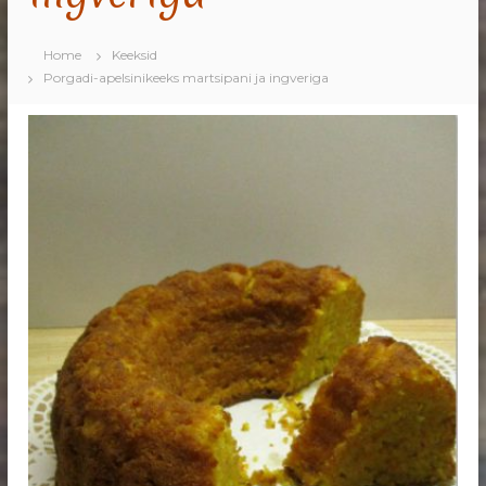
Home
Keeksid
Porgadi-apelsinikeeks martsipani ja ingveriga