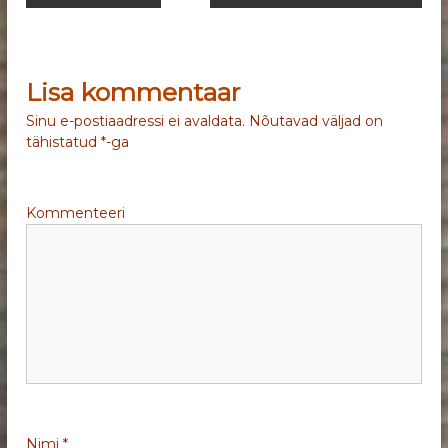
a
v
Lisa kommentaar
i
Sinu e-postiaadressi ei avaldata.
Nõutavad väljad on
tähistatud
*
-ga
g
e
Kommenteeri
e
r
i
m
i
Nimi
*