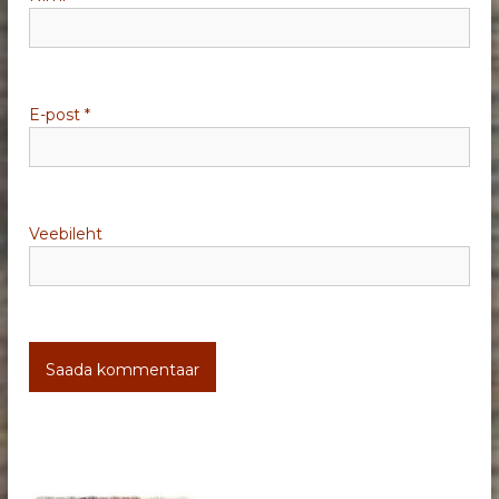
n
e
E-post
*
Veebileht