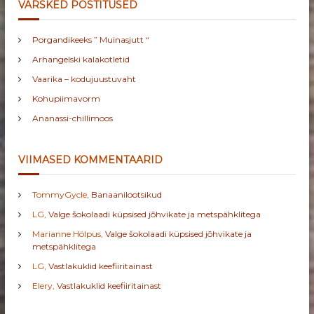
VÄRSKED POSTITUSED
Porgandikeeks ” Muinasjutt “
Arhangelski kalakotletid
Vaarika – kodujuustuvaht
Kohupiimavorm
Ananassi-chillimoos
VIIMASED KOMMENTAARID
TommyGycle
,
Banaanilootsikud
LG
,
Valge šokolaadi küpsised jõhvikate ja metspähklitega
Marianne Hölpus
,
Valge šokolaadi küpsised jõhvikate ja
metspähklitega
LG
,
Vastlakuklid keefiiritainast
Elery
,
Vastlakuklid keefiiritainast