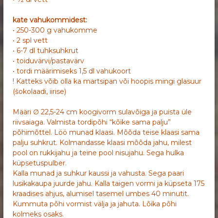
kate vahukommidest:
• 250-300 g vahukomme
• 2 spl vett
• 6-7 dl tuhksuhkrut
• toiduvärvi/pastavärv
• tordi määrimiseks 1,5 dl vahukoort
! Katteks võib olla ka martsipan või hoopis mingi glasuur
(šokolaadi, iirise)
Määri ∅ 22,5-24 cm koogivorm sulavõiga ja puista üle
riivsaiaga. Valmista tordipõhi “kõike sama palju”
põhimõttel. Löö munad klaasi. Mõõda teise klaasi sama
palju suhkrut. Kolmandasse klaasi mõõda jahu, milest
pool on rukkijahu ja teine pool nisujahu. Sega hulka
küpsetuspulber.
Kalla munad ja suhkur kaussi ja vahusta. Sega paari
lusikakaupa juurde jahu. Kalla taigen vormi ja küpseta 175
kraadises ahjus, alumisel tasemel umbes 40 minutit.
Kummuta põhi vormist välja ja jahuta. Lõika põhi
kolmeks osaks.