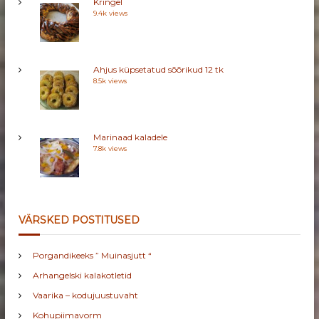
Kringel
D
9.4k views
Ahjus küpsetatud sõõrikud 12 tk
8.5k views
Marinaad kaladele
7.8k views
VÄRSKED POSTITUSED
Porgandikeeks ” Muinasjutt “
Arhangelski kalakotletid
Vaarika – kodujuustuvaht
Kohupiimavorm