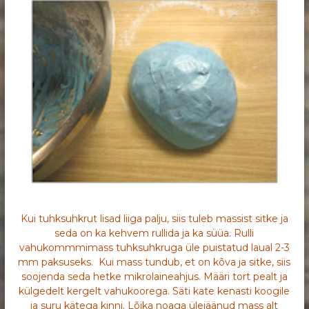
Kui tuhksuhkrut lisad liiga palju, siis tuleb massist sitke ja
seda on ka kehvem rullida ja ka süüa. Rulli
vahukommmimass tuhksuhkruga üle puistatud laual 2-3
mm paksuseks. Kui mass tundub, et on kõva ja sitke, siis
soojenda seda hetke mikrolaineahjus. Määri tort pealt ja
külgedelt kergelt vahukoorega. Säti kate kenasti koogile
ja suru kätega kinni. Lõika noaga ülejäänud mass alt