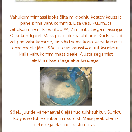
Vahukommimassi jaoks õlita mikroahju kestev kauss ja
pane sinna vahukommid. Lisa vesi. Kuumuta
vahukomme mikros (800 W) 2 minutit. Sega massi iga
30 sekundi järel. Mass peab olema ühtlane. Kui kasutad
valgeid vahukomme, siis võid soovi korral värvida massi
oma meele järgi. Sõelu teise kaussi 4 dl tuhksuhkrut.
Kalla vahukommimass peale. Alusta segamist
elektrimikseri taignakonksudega.
Sõelu juurde vähehaaval ülejäänud tuhksuhkur. Suhkru
kogus sõltub vahukommi sordist. Mass peab olema
pehme ja elastne, hästi rullitav.