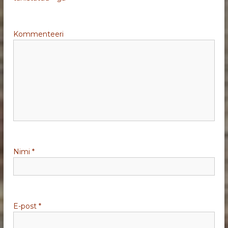
e
Kommenteeri
e
r
i
m
i
Nimi
*
n
e
E-post
*