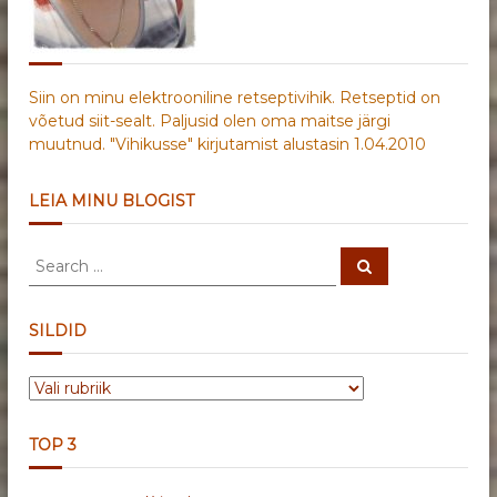
Siin on minu elektrooniline retseptivihik. Retseptid on
võetud siit-sealt. Paljusid olen oma maitse järgi
muutnud. "Vihikusse" kirjutamist alustasin 1.04.2010
LEIA MINU BLOGIST
S
S
e
e
a
a
r
c
r
SILDID
h
c
h
S
f
I
o
L
r
TOP 3
D
:
I