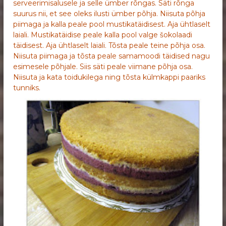
serveerimisalusele ja selle ümber rõngas. Säti rõnga
suurus nii, et see oleks ilusti ümber põhja. Niisuta põhja
piimaga ja kalla peale pool mustikatäidisest. Aja ühtlaselt
laiali. Mustikatäidise peale kalla pool valge šokolaadi
täidisest. Aja ühtlaselt laiali. Tõsta peale teine põhja osa.
Niisuta piimaga ja tõsta peale samamoodi täidised nagu
esimesele põhjale. Siis säti peale viimane põhja osa.
Niisuta ja kata toidukilega ning tõsta külmkappi paariks
tunniks.