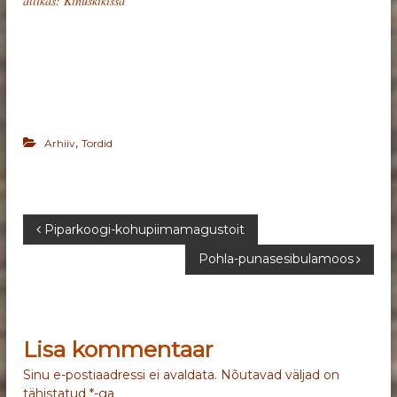
allikas: Kinuskikissa
,
Arhiiv
Tordid
N
Piparkoogi-kohupiimamagustoit
Pohla-punasesibulamoos
a
v
Lisa kommentaar
i
Sinu e-postiaadressi ei avaldata.
Nõutavad väljad on
g
tähistatud
*
-ga