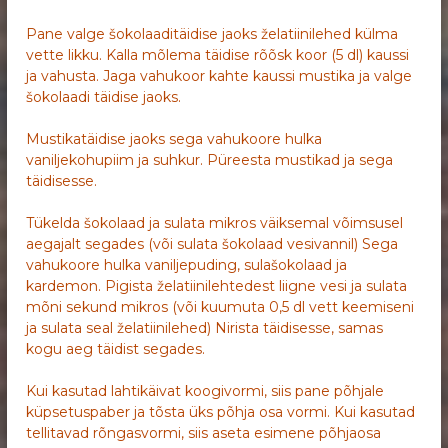
Pane valge šokolaaditäidise jaoks želatiinilehed külma
vette likku. Kalla mõlema täidise rõõsk koor (5 dl) kaussi
ja vahusta. Jaga vahukoor kahte kaussi mustika ja valge
šokolaadi täidise jaoks.
Mustikatäidise jaoks sega vahukoore hulka
vaniljekohupiim ja suhkur. Püreesta mustikad ja sega
täidisesse.
Tükelda šokolaad ja sulata mikros väiksemal võimsusel
aegajalt segades (või sulata šokolaad vesivannil) Sega
vahukoore hulka vaniljepuding, sulašokolaad ja
kardemon. Pigista želatiinilehtedest liigne vesi ja sulata
mõni sekund mikros (või kuumuta 0,5 dl vett keemiseni
ja sulata seal želatiinilehed) Nirista täidisesse, samas
kogu aeg täidist segades.
Kui kasutad lahtikäivat koogivormi, siis pane põhjale
küpsetuspaber ja tõsta üks põhja osa vormi. Kui kasutad
tellitavad rõngasvormi, siis aseta esimene põhjaosa