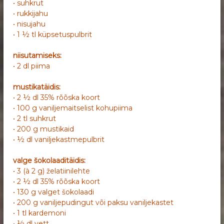
• suhkrut
• rukkijahu
• nisujahu
• 1 ½ tl küpsetuspulbrit
niisutamiseks:
• 2 dl piima
mustikatäidis:
• 2 ½ dl 35% rõõska koort
• 100 g vaniljemaitselist kohupiima
• 2 tl suhkrut
• 200 g mustikaid
• ½ dl vaniljekastmepulbrit
valge šokolaaditäidis:
• 3 (à 2 g) želatiinilehte
• 2 ½ dl 35% rõõska koort
• 130 g valget šokolaadi
• 200 g vaniljepudingut või paksu vaniljekastet
• 1 tl kardemoni
• ½ dl vett