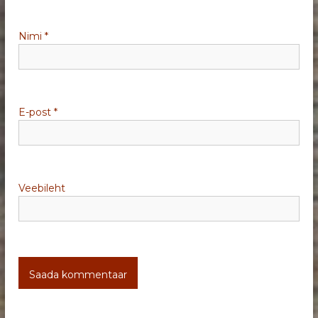
m
i
Nimi
*
n
e
E-post
*
Veebileht