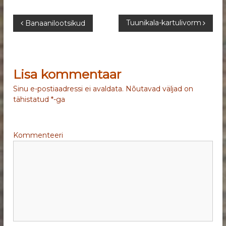
N
Tuunikala-kartulivorm
Banaanilootsikud
a
v
Lisa kommentaar
i
Sinu e-postiaadressi ei avaldata.
Nõutavad väljad on
tähistatud
*
-ga
g
e
Kommenteeri
e
r
i