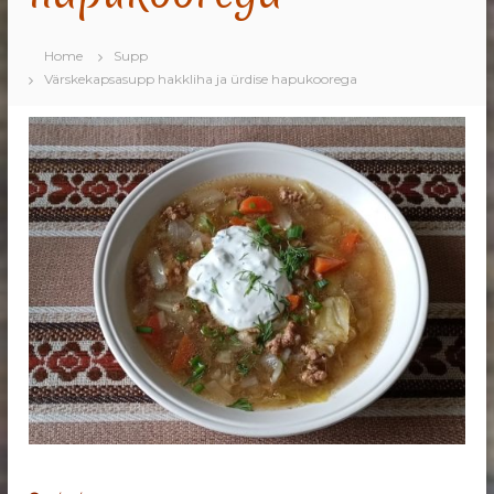
Home
Supp
Värskekapsasupp hakkliha ja ürdise hapukoorega