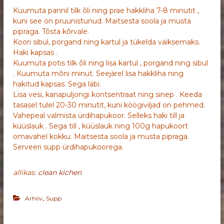
Kuumuta pannil tilk õli ning prae hakkliha 7-8 minutit ,
kuni see on pruunistunud. Maitsesta soola ja musta
pipraga. Tõsta kõrvale.
Koori sibul, porgand ning kartul ja tükelda väiksemaks.
Haki kapsas .
Kuumuta potis tilk õli ning lisa kartul , porgand ning sibul
. Kuumuta mõni minut. Seejärel lisa hakkliha ning
hakitud kapsas. Sega läbi.
Lisa vesi, kanapuljongi kontsentraat ning sinep . Keeda
tasasel tulel 20-30 minutit, kuni köögiviljad on pehmed.
Vahepeal valmista ürdihapukoor. Selleks haki till ja
küüslauk . Sega till , küüslauk ning 100g hapukoort
omavahel kokku. Maitsesta soola ja musta pipraga.
Serveeri supp ürdihapukoorega.
allikas:
clean kichen
,
Arhiiv
Supp