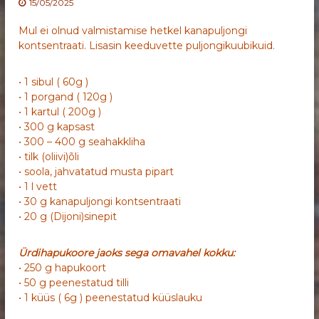
15/05/2025
Mul ei olnud valmistamise hetkel kanapuljongi
kontsentraati. Lisasin keeduvette puljongikuubikuid.
• 1 sibul ( 60g )
• 1 porgand ( 120g )
• 1 kartul ( 200g )
• 300 g kapsast
• 300 – 400 g seahakkliha
• tilk (oliivi)õli
• soola, jahvatatud musta pipart
• 1 l vett
• 30 g kanapuljongi kontsentraati
• 20 g (Dijoni)sinepit
Ürdihapukoore jaoks sega omavahel kokku:
• 250 g hapukoort
• 50 g peenestatud tilli
• 1 küüs ( 6g ) peenestatud küüslauku