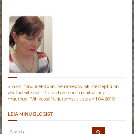
Siin on minu elektrooniline retseptivihik. Retseptid on
võetud siit-sealt. Paljusid olen oma maitse järgi
muutnud. "Vihikusse" kirjutamist alustasin 1.04.2010
LEIA MINU BLOGIST
S
S