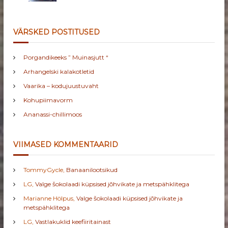
VÄRSKED POSTITUSED
Porgandikeeks ” Muinasjutt “
Arhangelski kalakotletid
Vaarika – kodujuustuvaht
Kohupiimavorm
Ananassi-chillimoos
VIIMASED KOMMENTAARID
TommyGycle
,
Banaanilootsikud
LG
,
Valge šokolaadi küpsised jõhvikate ja metspähklitega
Marianne Hölpus
,
Valge šokolaadi küpsised jõhvikate ja
metspähklitega
LG
,
Vastlakuklid keefiiritainast