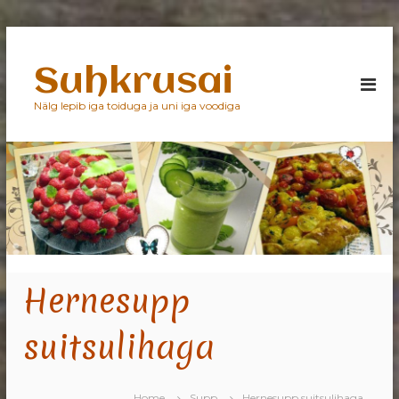
S
k
Suhkrusai
i
p
Nälg lepib iga toiduga ja uni iga voodiga
t
o
c
o
n
t
e
n
t
Hernesupp
suitsulihaga
Home
Supp
Hernesupp suitsulihaga