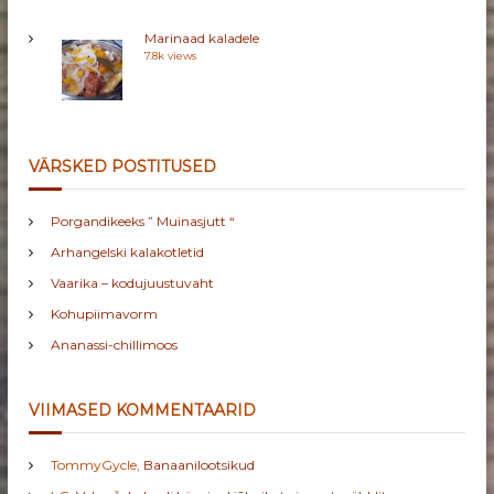
Marinaad kaladele
7.8k views
VÄRSKED POSTITUSED
Porgandikeeks ” Muinasjutt “
Arhangelski kalakotletid
Vaarika – kodujuustuvaht
Kohupiimavorm
Ananassi-chillimoos
VIIMASED KOMMENTAARID
TommyGycle
,
Banaanilootsikud