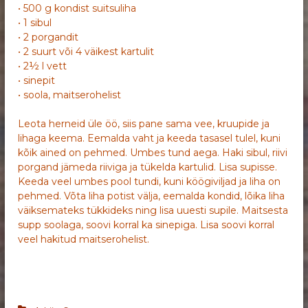
• 500 g kondist suitsuliha
• 1 sibul
• 2 porgandit
• 2 suurt või 4 väikest kartulit
• 2½ l vett
• sinepit
• soola, maitserohelist
Leota herneid üle öö, siis pane sama vee, kruupide ja
lihaga keema. Eemalda vaht ja keeda tasasel tulel, kuni
kõik ained on pehmed. Umbes tund aega. Haki sibul, riivi
porgand jämeda riiviga ja tükelda kartulid. Lisa supisse.
Keeda veel umbes pool tundi, kuni köögiviljad ja liha on
pehmed. Võta liha potist välja, eemalda kondid, lõika liha
väiksemateks tükkideks ning lisa uuesti supile. Maitsesta
supp soolaga, soovi korral ka sinepiga. Lisa soovi korral
veel hakitud maitserohelist.