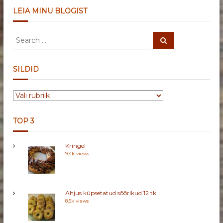
LEIA MINU BLOGIST
S
S
e
e
a
a
r
c
r
SILDID
h
c
h
S
f
I
o
L
r
TOP 3
D
:
I
Kringel
D
9.4k views
Ahjus küpsetatud sõõrikud 12 tk
8.5k views