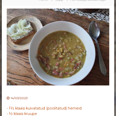
14/03/2023
• 1½ klaasi kuivatatud (poolitatud) herneid
• ½ klaasi kruupe