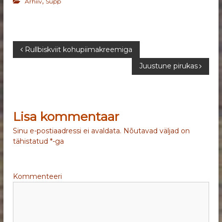
,
Arhiiv
Supp
N
Rullbiskviit kohupiimakreemiga
Juustune pirukas
a
v
Lisa kommentaar
i
Sinu e-postiaadressi ei avaldata.
Nõutavad väljad on
g
tähistatud
*
-ga
e
Kommenteeri
e
r