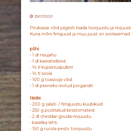
25/07/2021
Pirukasse võid julgesti lisada toorjuustu ja riivjuu
Kuna mõni fetajuust ja muu juust on soolasemad kui
põhi:
• 1 dl nisujahu
• 1 dl kaerahelbeid
• ½ tl küpsetuspulbrit
• ½ tl soola
• 100 g toasooja võid
• 1 dl peeneks riivitud porgandit
täidis:
• 200 g salati- / fetajuustu kuubikuid
• 250 g poolitatud kirsstomateid
• 2 dl cheddar-gouda-riivjuustu
• basiilika lehti
• 150 g rucola-pesto toorjuustu