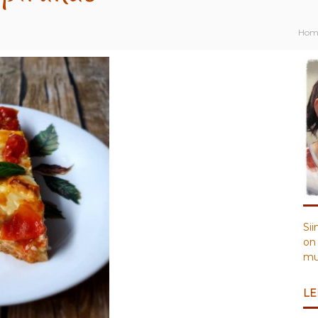
Hom
Sii
on 
muu
LE