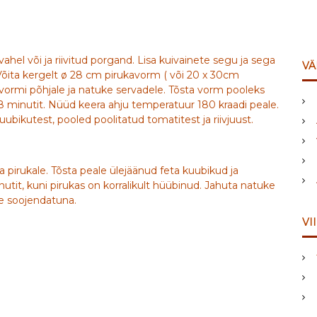
hel või ja riivitud porgand. Lisa kuivainete segu ja sega
VÄ
 Võita kergelt ø 28 cm pirukavorm ( või 20 x 30cm
vormi põhjale ja natuke servadele. Tõsta vorm pooleks
8 minutit. Nüüd keera ahju temperatuur 180 kraadi peale.
ubikutest, pooled poolitatud tomatitest ja riivjuust.
a pirukale. Tõsta peale ülejäänud feta kuubikud ja
utit, kuni pirukas on korralikult hüübinud. Jahuta natuke
e soojendatuna.
VI