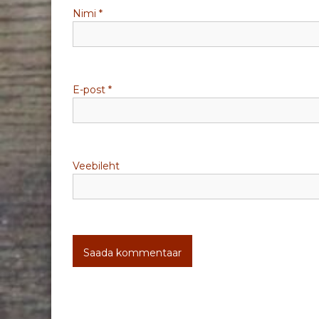
Nimi
*
i
n
e
E-post
*
Veebileht