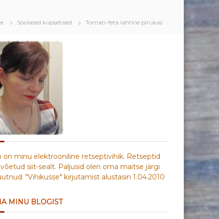
e
Soolased küpsetised
Tomati-feta lahtine pirukas
n on minu elektrooniline retseptivihik. Retseptid
võetud siit-sealt. Paljusid olen oma maitse järgi
tnud. "Vihikusse" kirjutamist alustasin 1.04.2010
IA MINU BLOGIST