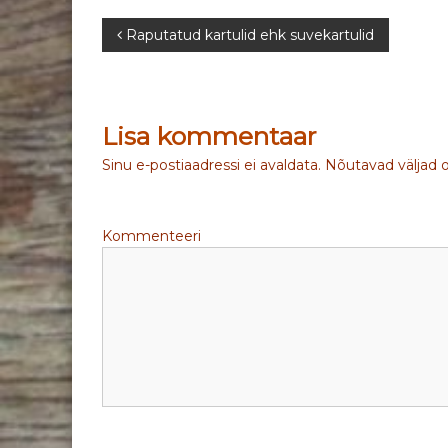
N
Raputatud kartulid ehk suvekartulid
a
v
Lisa kommentaar
i
Sinu e-postiaadressi ei avaldata.
Nõutavad väljad 
g
Kommenteeri
e
e
r
i
m