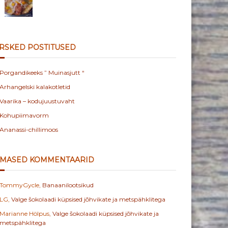
RSKED POSTITUSED
Porgandikeeks ” Muinasjutt “
Arhangelski kalakotletid
Vaarika – kodujuustuvaht
Kohupiimavorm
Ananassi-chillimoos
IMASED KOMMENTAARID
TommyGycle
,
Banaanilootsikud
LG
,
Valge šokolaadi küpsised jõhvikate ja metspähklitega
Marianne Hölpus
,
Valge šokolaadi küpsised jõhvikate ja
metspähklitega