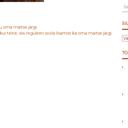
S
e
a
r
SI
stu oma maitse järgi.
c
 teine, siis reguleeri soola lisamist ka oma maitse järgi.
h
S
f
I
o
L
r
TO
D
:
I
D