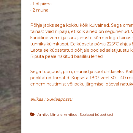
• 1 dl piima
• 2 muna
Põhja jaoks sega kokku kõik kuivained. Sega omava
tainast vaid niipalju, et kõik ained on segunenud.
kandiline vorm) ja suru jahuste sõrmedega tainas 
tunniks külmkappi. Eelküpseta põhja 225°C ahjus 
Laota eelküpsetatud põhjale pooled salatijuustu ku
Riputa peale hakitud basiiliku lehed.
Sega toorjuust, piim, munad ja sool ühtlaseks. Kall
poolitatud tomatid. Küpseta 180° veel 30 – 40 min
ennem nautimist või paku järgmisel päeval natuk
allikas : Suklaapossu
,
,
Arhiiv
Minu lemmikud
Soolased küpsetised