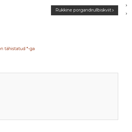
Rukkine porgandirullbiskviit
on tähistatud
*
-ga