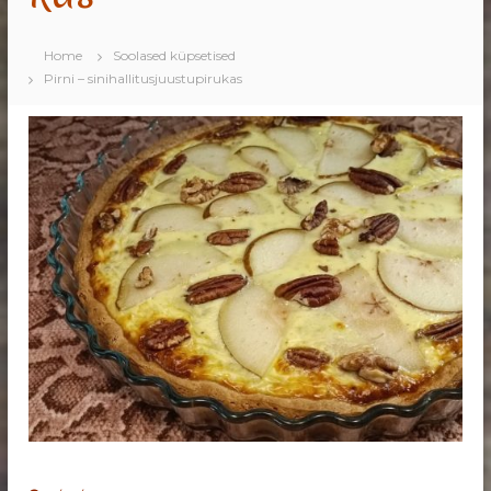
Home
Soolased küpsetised
Pirni – sinihallitusjuustupirukas