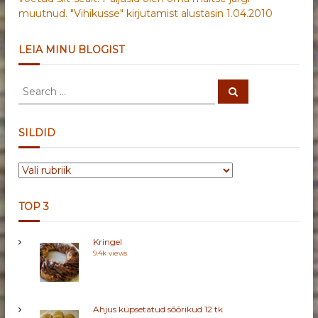
muutnud. "Vihikusse" kirjutamist alustasin 1.04.2010
LEIA MINU BLOGIST
S
S
e
e
a
a
r
c
r
SILDID
h
c
h
S
f
I
o
L
r
TOP 3
D
:
I
Kringel
D
9.4k views
Ahjus küpsetatud sõõrikud 12 tk