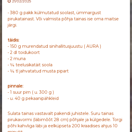
21/02/2025
• 380 g pakk külmutatud soolast, ümmargust
pirukatainast. Või valmista põhja tainas ise oma maitse
järgi.
täidis:
• 150 g murendatud sinihallitusjuustu ( AURA )
• 2 dl toidukoort
• 2 muna
• ¼ teelusikatäit soola
• ¼ tl jahvatatud musta pipart
pinnale:
• 1 suur pirn ( u. 300 g )
• u. 40 g pekaanipähkleid
Sulata tainas vastavalt pakendi juhistele. Suru tainas
pirukavormi (läbimõõt 28 cm) põhjale ja külgedele. Torgi
põhi kahvliga läbi ja eelküpseta 200 kraadises ahjus 10