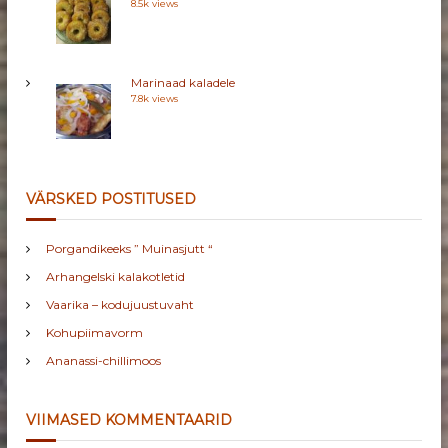
8.5k views
Marinaad kaladele
7.8k views
VÄRSKED POSTITUSED
Porgandikeeks ” Muinasjutt “
Arhangelski kalakotletid
Vaarika – kodujuustuvaht
Kohupiimavorm
Ananassi-chillimoos
VIIMASED KOMMENTAARID