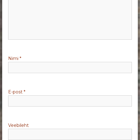
e
r
i
m
i
Nimi
*
n
e
E-post
*
Veebileht