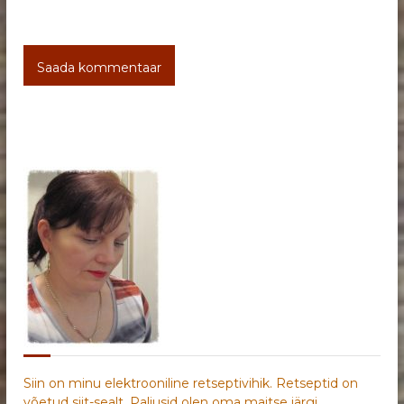
Siin on minu elektrooniline retseptivihik. Retseptid on
võetud siit-sealt. Paljusid olen oma maitse järgi