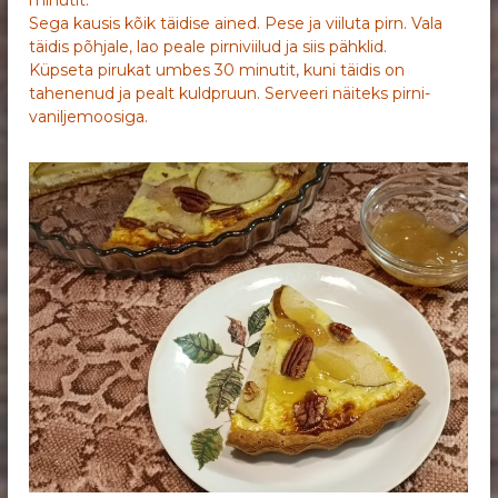
minutit.
Sega kausis kõik täidise ained. Pese ja viiluta pirn. Vala
täidis põhjale, lao peale pirniviilud ja siis pähklid.
Küpseta pirukat umbes 30 minutit, kuni täidis on
tahenenud ja pealt kuldpruun. Serveeri näiteks pirni-
vaniljemoosiga.