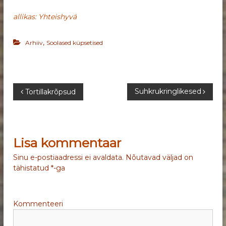
allikas: Yhteishyvä
,
Arhiiv
Soolased küpsetised
N
Suhkrukringlikesed
Tortillakrõpsud
a
v
Lisa kommentaar
i
Sinu e-postiaadressi ei avaldata.
Nõutavad väljad on
tähistatud
*
-ga
g
e
Kommenteeri