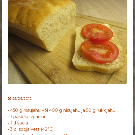
25/06/2012
• 450 g nisujahu või 400 g nisujahu ja 50 g rukkijahu
• 1 pakk kuivpärmi
• 1 tl soola
• 3 dl sooja vett (42°C)