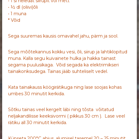
• 1 sl heledat siirupit või mett
• ½ dl (oliivi)õli
• 1 muna
* Võid
Sega suuremas kausis omavahel jahu, pärm ja sool.
Sega mõõtekannus kokku vesi, õli, siirup ja lahtiklopitud
muna. Kalla segu kuivainete hulka ja hakka tainast
segama puulusikaga. Võid segada ka elektrimikseri
tainakonksudega. Tainas jääb suhteliselt vedel.
Kata tainakauss köögirätikuga ning lase soojas kohas
umbes 30 minutit kerkida.
Sõtku tainas veel kergelt läbi ning tõsta võitatud
neljakandilisse keeksivormi ( pikkus 30 cm ). Lase veel
rätiku all 30 minutit kerkida.
Küpseta 200°C ahjus, alumisel tasemel 20 – 25 minutit