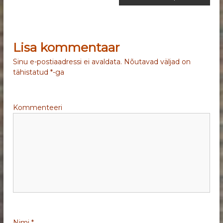
a
v
Lisa kommentaar
i
Sinu e-postiaadressi ei avaldata.
Nõutavad väljad on
g
tähistatud
*
-ga
e
Kommenteeri
e
r
i
m
i
Nimi
*