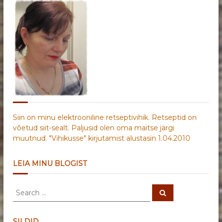
Siin on minu elektrooniline retseptivihik. Retseptid on
võetud siit-sealt. Paljusid olen oma maitse järgi
muutnud. "Vihikusse" kirjutamist alustasin 1.04.2010
LEIA MINU BLOGIST
S
S
e
e
a
a
r
c
r
SILDID