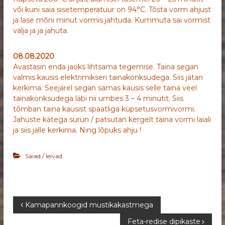
või kuni saia sisetemperatuur on 94°C. Tõsta vorm ahjust
ja lase mõni minut vormis jahtuda. Kummuta sai vormist
välja ja ja jahuta.
08.08.2020
Avastasin enda jaoks lihtsama tegemise. Taina segan
valmis kausis elektrimikseri tainakonksudega. Siis jätan
kerkima. Seejärel segan samas kausis selle taina veel
tainakonksudega läbi nii umbes 3 – 4 minutit. Siis
tõmban taina kausist spaatliga küpsetusvormivormi.
Jahuste kätega surun / patsutan kergelt taina vormi laiali
ja siis jälle kerkima. Ning lõpuks ahju !
Saiad / leivad
N
Kamapannkoogid mustikakastmega
Feta-redise dipikaste