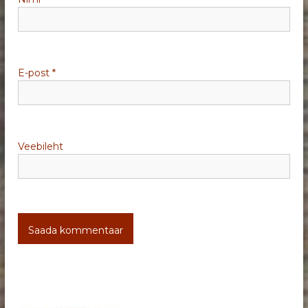
n
e
E-post
*
Veebileht