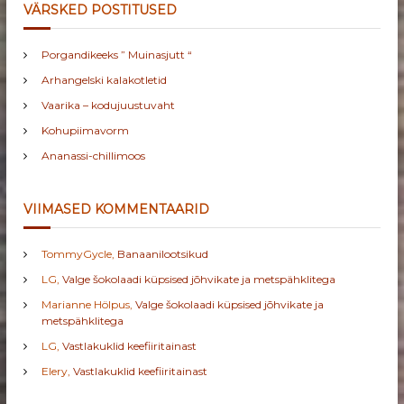
VÄRSKED POSTITUSED
Porgandikeeks ” Muinasjutt “
Arhangelski kalakotletid
Vaarika – kodujuustuvaht
Kohupiimavorm
Ananassi-chillimoos
VIIMASED KOMMENTAARID
TommyGycle
,
Banaanilootsikud
LG
,
Valge šokolaadi küpsised jõhvikate ja metspähklitega
Marianne Hölpus
,
Valge šokolaadi küpsised jõhvikate ja
metspähklitega
LG
,
Vastlakuklid keefiiritainast
Elery
,
Vastlakuklid keefiiritainast