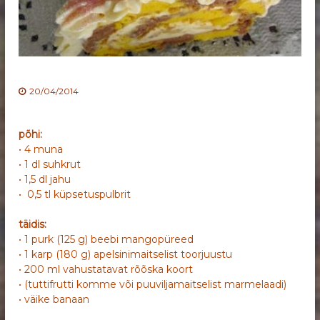
20/04/2014
põhi:
• 4 muna
• 1 dl suhkrut
• 1,5 dl jahu
• 0,5 tl küpsetuspulbrit
täidis:
• 1 purk (125 g) beebi mangopüreed
• 1 karp (180 g) apelsinimaitselist toorjuustu
• 200 ml vahustatavat rõõska koort
• (tuttifrutti komme või puuviljamaitselist marmelaadi)
• väike banaan