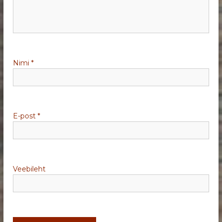
m
i
n
Nimi
*
e
E-post
*
Veebileht