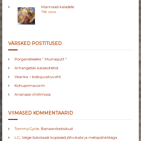
Marinaad kaladele
7.8k views
VÄRSKED POSTITUSED
Porgandikeeks ” Muinasjutt “
Arhangelski kalakotletid
Vaarika – kodujuustuvaht
Kohupiimavorm
Ananassi-chillimoos
VIIMASED KOMMENTAARID
TommyGycle
,
Banaanilootsikud
LG
,
Valge šokolaadi küpsised jõhvikate ja metspähklitega