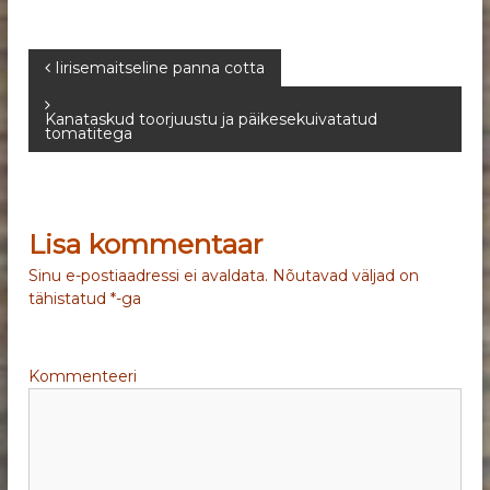
N
Iirisemaitseline panna cotta
a
Kanataskud toorjuustu ja päikesekuivatatud
tomatitega
v
i
Lisa kommentaar
g
Sinu e-postiaadressi ei avaldata.
Nõutavad väljad on
tähistatud
*
-ga
e
e
Kommenteeri
r
i