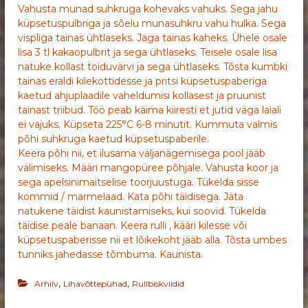
Vahusta munad suhkruga kohevaks vahuks. Sega jahu
küpsetuspulbriga ja sõelu munasuhkru vahu hulka. Sega
vispliga tainas ühtlaseks. Jaga tainas kaheks. Ühele osale
lisa 3 tl kakaopulbrit ja sega ühtlaseks. Teisele osale lisa
natuke kollast toiduvärvi ja sega ühtlaseks. Tõsta kumbki
tainas eraldi kilekottidesse ja pritsi küpsetuspaberiga
kaetud ahjuplaadile vaheldumisi kollasest ja pruunist
tainast triibud. Töö peab käima kiiresti et jutid väga laiali
ei vajuks. Küpseta 225°C 6-8 minutit. Kummuta valmis
põhi suhkruga kaetud küpsetuspaberile.
Keera põhi nii, et ilusama väljanägemisega pool jääb
välimiseks. Määri mangopüree põhjale. Vahusta koor ja
sega apelsinimaitselise toorjuustuga. Tükelda sisse
kommid / marmelaad. Kata põhi täidisega. Jäta
natukene täidist kaunistamiseks, kui soovid. Tükelda
täidise peale banaan. Keera rulli , kääri kilesse või
küpsetuspaberisse nii et lõikekoht jääb alla. Tõsta umbes
tunniks jahedasse tõmbuma. Kaunista.
,
,
Arhiiv
Lihavõttepühad
Rullbiskviidid