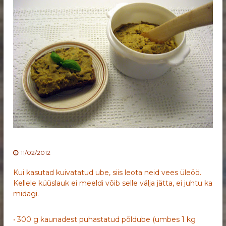
11/02/2012
Kui kasutad kuivatatud ube, siis leota neid vees üleöö.
Kellele küüslauk ei meeldi võib selle välja jätta, ei juhtu ka
midagi.
• 300 g kaunadest puhastatud põldube (umbes 1 kg