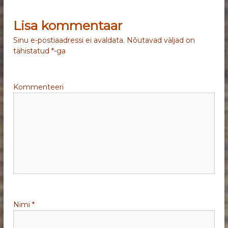
v
Lisa kommentaar
i
Sinu e-postiaadressi ei avaldata.
Nõutavad väljad on
tähistatud
*
-ga
g
e
Kommenteeri
e
r
i
m
i
Nimi
*