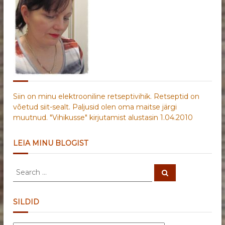
Siin on minu elektrooniline retseptivihik. Retseptid on
võetud siit-sealt. Paljusid olen oma maitse järgi
muutnud. "Vihikusse" kirjutamist alustasin 1.04.2010
LEIA MINU BLOGIST
S
S
e
e
a
a
r
c
r
SILDID
h
c
h