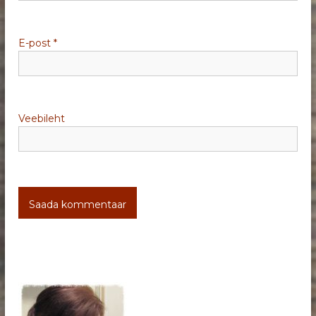
n
e
E-post
*
Veebileht