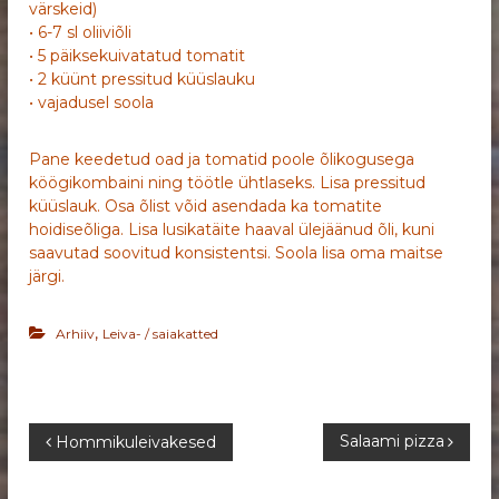
värskeid)
• 6-7 sl oliiviõli
• 5 päiksekuivatatud tomatit
• 2 küünt pressitud küüslauku
• vajadusel soola
Pane keedetud oad ja tomatid poole õlikogusega
köögikombaini ning töötle ühtlaseks. Lisa pressitud
küüslauk. Osa õlist võid asendada ka tomatite
hoidiseõliga. Lisa lusikatäite haaval ülejäänud õli, kuni
saavutad soovitud konsistentsi. Soola lisa oma maitse
järgi.
,
Arhiiv
Leiva- / saiakatted
N
Salaami pizza
Hommikuleivakesed
a