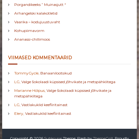
Porgandikeeks ” Muinasjutt “
Arhangelski kalakotletid
Vaarika – kodujuustuvaht
Kohupiimavorm
Ananassi-chillimoos
VIIMASED KOMMENTAARID
TommyGycle
,
Banaanilootsikud
LG
,
Valge šokolaadi küpsised jõhvikate ja metspähklitega
Marianne Hölpus
,
Valge šokolaadi küpsised jõhvikate ja
metspähklitega
LG
,
Vastlakuklid keefiiritainast
Elery
,
Vastlakuklid keefiiritainast
Copyright © 2026
Suhkrusai
Theme: Flash by
ThemeGrill
. Proudly