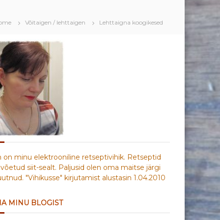
ome
Võitaigen / lehttaigen
Lehttaigna koogikesed
n on minu elektrooniline retseptivihik. Retseptid
võetud siit-sealt. Paljusid olen oma maitse järgi
tnud. "Vihikusse" kirjutamist alustasin 1.04.2010
IA MINU BLOGIST