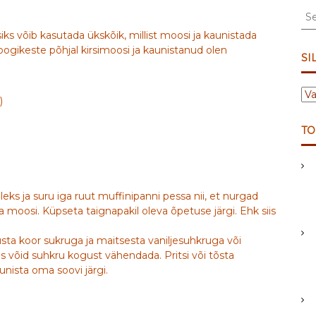
S
e
iks võib kasutada ükskõik, millist moosi ja kaunistada
a
 koogikeste põhjal kirsimoosi ja kaunistanud olen
r
SI
c
h
S
f
)
I
o
L
r
TO
D
:
I
D
eks ja suru iga ruut muffinipanni pessa nii, et nurgad
a moosi. Küpseta taignapakil oleva õpetuse järgi. Ehk siis
usta koor sukruga ja maitsesta vaniljesuhkruga või
iis võid suhkru kogust vähendada. Pritsi või tõsta
nista oma soovi järgi.