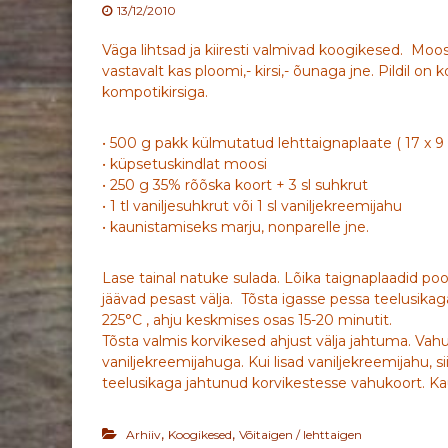
13/12/2010
Väga lihtsad ja kiiresti valmivad koogikesed. Moos
vastavalt kas ploomi,- kirsi,- õunaga jne. Pildil on
kompotikirsiga.
• 500 g pakk külmutatud lehttaignaplaate ( 17 x 9 
• küpsetuskindlat moosi
• 250 g 35% rõõska koort + 3 sl suhkrut
• 1 tl vaniljesuhkrut või 1 sl vaniljekreemijahu
• kaunistamiseks marju, nonparelle jne.
Lase tainal natuke sulada. Lõika taignaplaadid pool
jäävad pesast välja. Tõsta igasse pessa teelusikag
225°C , ahju keskmises osas 15-20 minutit.
Tõsta valmis korvikesed ahjust välja jahtuma. Vah
vaniljekreemijahuga. Kui lisad vaniljekreemijahu, s
teelusikaga jahtunud korvikestesse vahukoort. Kau
,
,
Arhiiv
Koogikesed
Võitaigen / lehttaigen