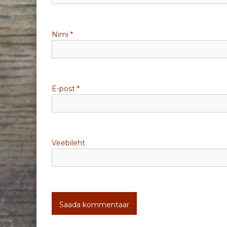
i
m
Nimi
*
i
n
e
E-post
*
Veebileht