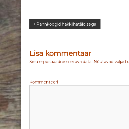
N
Pannkoogid hakklihatäidisega
a
v
Lisa kommentaar
i
Sinu e-postiaadressi ei avaldata.
Nõutavad väljad 
g
Kommenteeri
e
e
r