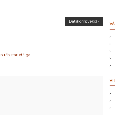
Datlikompvekid
VÄ
on tähistatud
*
-ga
VI