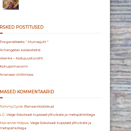
RSKED POSTITUSED
Porgandikeeks ” Muinasjutt “
Arhangelski kalakotletid
Vaarika – kodujuustuvaht
Kohupiimavorm
Ananassi-chillimoos
IMASED KOMMENTAARID
TommyGycle
,
Banaanilootsikud
LG
,
Valge šokolaadi küpsised jõhvikate ja metspähklitega
Marianne Hölpus
,
Valge šokolaadi küpsised jõhvikate ja
metspähklitega