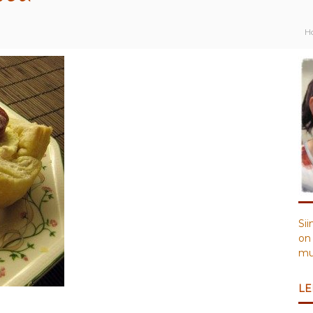
H
Sii
on 
muu
LE