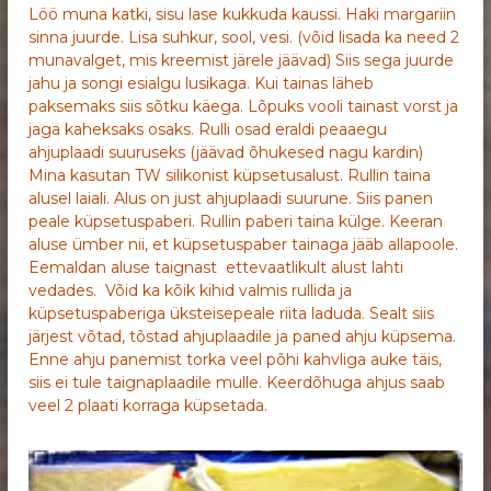
Löö muna katki, sisu lase kukkuda kaussi. Haki margariin
sinna juurde. Lisa suhkur, sool, vesi. (võid lisada ka need 2
munavalget, mis kreemist järele jäävad) Siis sega juurde
jahu ja songi esialgu lusikaga. Kui tainas läheb
paksemaks siis sõtku käega. Lõpuks vooli tainast vorst ja
jaga kaheksaks osaks. Rulli osad eraldi peaaegu
ahjuplaadi suuruseks (jäävad õhukesed nagu kardin)
Mina kasutan TW silikonist küpsetusalust. Rullin taina
alusel laiali. Alus on just ahjuplaadi suurune. Siis panen
peale küpsetuspaberi. Rullin paberi taina külge. Keeran
aluse ümber nii, et küpsetuspaber tainaga jääb allapoole.
Eemaldan aluse taignast ettevaatlikult alust lahti
vedades. Võid ka kõik kihid valmis rullida ja
küpsetuspaberiga üksteisepeale riita laduda. Sealt siis
järjest võtad, tõstad ahjuplaadile ja paned ahju küpsema.
Enne ahju panemist torka veel põhi kahvliga auke täis,
siis ei tule taignaplaadile mulle. Keerdõhuga ahjus saab
veel 2 plaati korraga küpsetada.