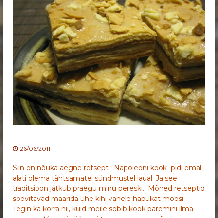
26/06/2011
Siin on nõuka aegne retsept. Napoleoni kook pidi emal
alati olema tähtsamatel sündmustel laual. Ja see
traditsioon jätkub praegu minu pereski. Mõned retseptid
soovitavad määrida ühe kihi vahele hapukat moosi.
Tegin ka korra nii, kuid meile sobib kook paremini ilma