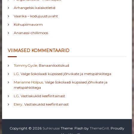
Arhangelski kalakotletid
Vaarika – kodujuustuvaht
Kohupiimavorm
Ananassi-chillimoos
VIIMASED KOMMENTAARID
TommyGycle
,
Banaanilootsikud
LG
,
Valge šokolaadi küpsised jõhvikate ja metspähklitega
Marianne Hölpus
,
Valge šokolaadi küpsised jõhvikate ja
metspähklitega
LG
,
Vastlakuklid keefiiritainast
Elery
,
Vastlakuklid keefiiritainast
Copyright © 2026
Suhkrusai
Theme: Flash by
ThemeGrill
. Proudly