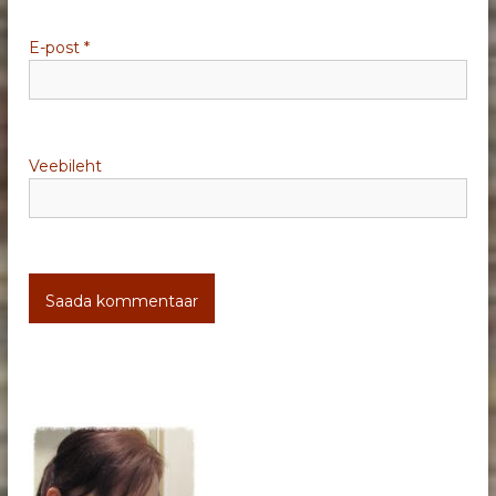
e
E-post
*
Veebileht