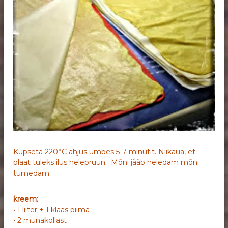
Küpseta 220°C ahjus umbes 5-7 minutit. Niikaua, et
plaat tuleks ilus helepruun. Mõni jääb heledam mõni
tumedam.
kreem:
• 1 liiter + 1 klaas piima
• 2 munakollast