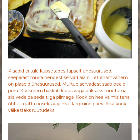
Plaadid ei tule küpsetades täpselt ühesuurused,
seepärast murra nendest servad ära nii, et enamvähem
on plaadid ühesuurused. Murtud servadest saab peale
puru. Kui kreem hakkab lõpus väga paksuks muutuma,
siis vedelda seda tilga piimaga. Kook on hea valmis teha
õhtul ja jätta ööseks vajuma. Järgmine päev lõika kook
väikesteks ruutudeks.