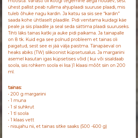
moosita. Vanasti oli koogi tegemine aega nõudev, sest
ühest pallist peab rullima ahjuplaadi suuruse plaadi, mis
tuleb õhuke nagu kardin. Ja katsu sa siis see “kardin”
saada kohe ühtlaselt plaadile. Pidi venitama kuidagi käe
peale ja siis plaadile ja seal seda sättima plaadi suuruseks.
Tihti läks tainas katki ja auke pidi paikama. Ja tainapalle
on 8 tk. Kuid ega see polnud probleem et tainas oli
paigatud, sest see ei jää välja paistma. Tänapäeval on
heaks abiks (TW) silikoonist küpsetusalus. Ja margariini
asemel kasutan igas küpsetises võid ( kui või sisaldaab
soola, siis rohkem soola ei lisa )1 klaasi mõõt siin on 200
ml.
tainas:
• 200 g margariini
• 1 muna
• 1 sl suhkrut
• 1 tl soola
• 1 klaas vett
• nisujahu nii, et tainas sitke saaks (500 -600 g)