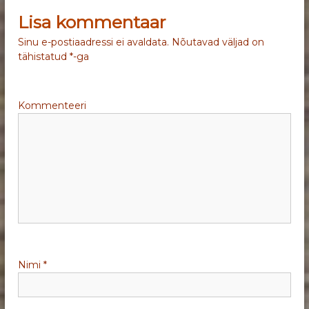
v
Lisa kommentaar
i
Sinu e-postiaadressi ei avaldata.
Nõutavad väljad on
tähistatud
*
-ga
g
e
Kommenteeri
e
r
i
m
i
Nimi
*
n