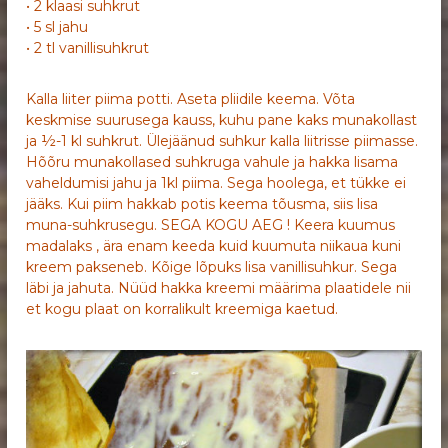
• 2 klaasi suhkrut
• 5 sl jahu
• 2 tl vanillisuhkrut
Kalla liiter piima potti. Aseta pliidile keema. Võta
keskmise suurusega kauss, kuhu pane kaks munakollast
ja ½-1 kl suhkrut. Ülejäänud suhkur kalla liitrisse piimasse.
Hõõru munakollased suhkruga vahule ja hakka lisama
vaheldumisi jahu ja 1kl piima. Sega hoolega, et tükke ei
jääks. Kui piim hakkab potis keema tõusma, siis lisa
muna-suhkrusegu. SEGA KOGU AEG ! Keera kuumus
madalaks , ära enam keeda kuid kuumuta niikaua kuni
kreem pakseneb. Kõige lõpuks lisa vanillisuhkur. Sega
läbi ja jahuta. Nüüd hakka kreemi määrima plaatidele nii
et kogu plaat on korralikult kreemiga kaetud.