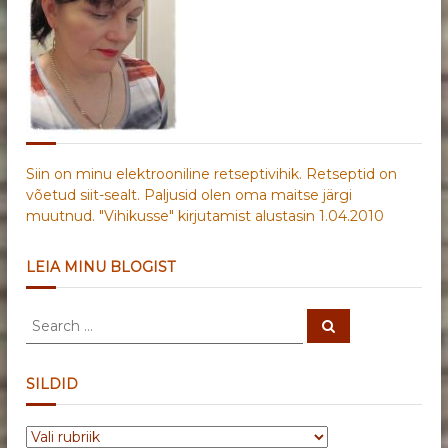
Siin on minu elektrooniline retseptivihik. Retseptid on
võetud siit-sealt. Paljusid olen oma maitse järgi
muutnud. "Vihikusse" kirjutamist alustasin 1.04.2010
LEIA MINU BLOGIST
S
S
e
e
a
a
r
c
r
SILDID
h
c
h
S
f