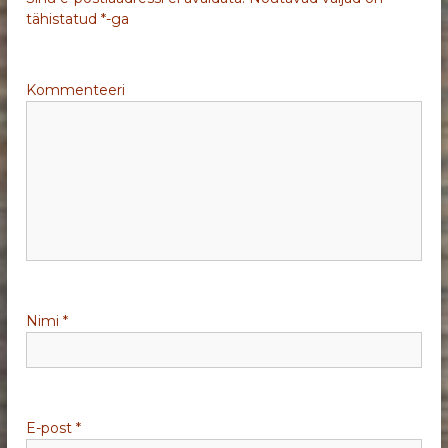
g
tähistatud
*
-ga
e
Kommenteeri
e
r
i
m
i
Nimi
*
n
e
E-post
*