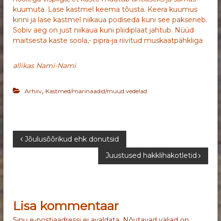
kuumuta. Lase kastmel keema tõusta. Keera kuumus
kinni ja lase kastmel niikaua podiseda kuni see pakseneb.
Sobiv aeg on just niikaua kuni pliidiplaat jahtub. Nüüd
maitsesta kaste soola,- pipra-ja riivitud muskaatpähkliga
allikas Nami-Nami
,
Arhiiv
Kastmed/marinaadid/muud vedelad
N
Jõulusõõrikud ehk donutsid
Juustused hakklihakotletid
a
v
Lisa kommentaar
i
Sinu e-postiaadressi ei avaldata.
Nõutavad väljad on