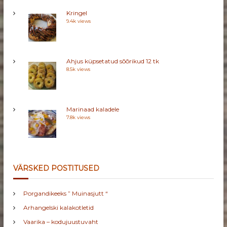
I
Kringel
D
9.4k views
Ahjus küpsetatud sõõrikud 12 tk
8.5k views
Marinaad kaladele
7.8k views
VÄRSKED POSTITUSED
Porgandikeeks ” Muinasjutt “
Arhangelski kalakotletid
Vaarika – kodujuustuvaht