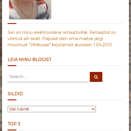
Siin on minu elektrooniline retseptivihik. Retseptid on
võetud siit-sealt. Paljusid olen oma maitse järgi
muutnud. "Vihikusse" kirjutamist alustasin 1.04.2010
LEIA MINU BLOGIST
S
S
e
e
a
a
r
c
r
SILDID
h
c
h
S
f
I
o
L
r
TOP 3
D
: