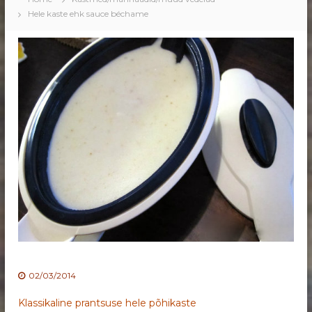
Hele kaste ehk sauce béchame
02/03/2014
Klassikaline prantsuse hele põhikaste