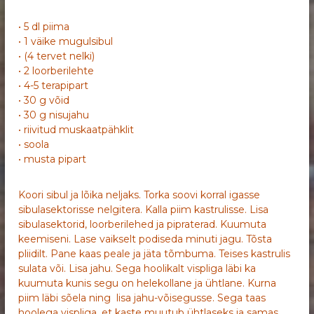
• 5 dl piima
• 1 väike mugulsibul
• (4 tervet nelki)
• 2 loorberilehte
• 4-5 terapipart
• 30 g võid
• 30 g nisujahu
• riivitud muskaatpähklit
• soola
• musta pipart
Koori sibul ja lõika neljaks. Torka soovi korral igasse
sibulasektorisse nelgitera. Kalla piim kastrulisse. Lisa
sibulasektorid, loorberilehed ja pipraterad. Kuumuta
keemiseni. Lase vaikselt podiseda minuti jagu. Tõsta
pliidilt. Pane kaas peale ja jäta tõmbuma. Teises kastrulis
sulata või. Lisa jahu. Sega hoolikalt vispliga läbi ka
kuumuta kunis segu on helekollane ja ühtlane. Kurna
piim läbi sõela ning lisa jahu-võisegusse. Sega taas
hoolega vispliga, et kaste muutub ühtlaseks ja samas