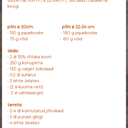
suuremat vormi ( ø 22-24cm ). Siis saad madalama
koogi.
põhi ø 20cm:
põhi ø 22-24 cm:
• 150 g piparkooke • 180 g piparkooke
• 75 g võid • 80 g võid
täidis:
• 2 dl 35% rõõska koort
• 250 g kohupiima
• 130 g valget šokolaadi
• 0,5 dl suhkrut
• 3 lehte želatiini
• (2 sl kuuma vett)
• 3 sl vahtrasiirupit
tarretis:
• 2-4 dl külmutatud jõhvikaid
• 3 dl punast glögi
• 4 lehte želatiini