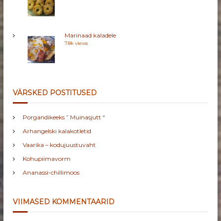
Marinaad kaladele
7.8k views
VÄRSKED POSTITUSED
Porgandikeeks ” Muinasjutt “
Arhangelski kalakotletid
Vaarika – kodujuustuvaht
Kohupiimavorm
Ananassi-chillimoos
VIIMASED KOMMENTAARID