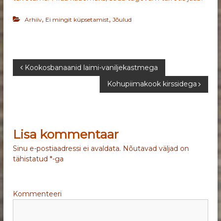
,
,
Arhiiv
Ei mingit küpsetamist
Jõulud
N
Kookosbanaanid laimi-vaniljekastmega
Kohupiimakook kirssidega
a
v
Lisa kommentaar
i
Sinu e-postiaadressi ei avaldata.
Nõutavad väljad on
g
tähistatud
*
-ga
e
Kommenteeri
e