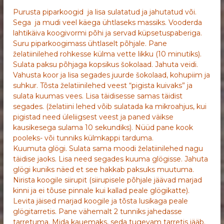
Purusta piparkoogid ja lisa sulatatud ja jahutatud või.
Sega ja mudi veel käega ühtlaseks massiks. Vooderda
lahtikäiva koogivormi põhi ja servad küpsetuspaberiga.
Suru piparkoogimass ühtlaselt põhjale. Pane
želatiinilehed rohkesse külma vette likku (10 minutiks).
Sulata paksu põhjaga kopsikus šokolaad. Jahuta veidi.
Vahusta koor ja lisa segades juurde šokolaad, kohupiim ja
suhkur. Tõsta želatiinilehed veest “pigista kuivaks” ja
sulata kuumas vees. Lisa täidisesse samas täidist
segades. (želatiini lehed võib sulatada ka mikroahjus, kui
pigistad need üleliigsest veest ja paned väikse
kausikesega sulama 10 sekundiks). Nüüd pane kook
pooleks- või tunniks külmkappi tarduma.
Kuumuta glögi. Sulata sama moodi želatiinilehed nagu
täidise jaoks. Lisa need segades kuuma glögisse. Jahuta
glögi kuniks näed et see hakkab paksuks muutuma.
Nirista koogile siirupit (siirupisele põhjale jäävad marjad
kinni ja ei tõuse pinnale kui kallad peale glögikatte).
Levita jäised marjad koogile ja tõsta lusikaga peale
glögitarretis. Pane vähemalt 2 tunniks jahedasse
tarretuma. Mida kauemaks, seda tugevam tarretis jääb.