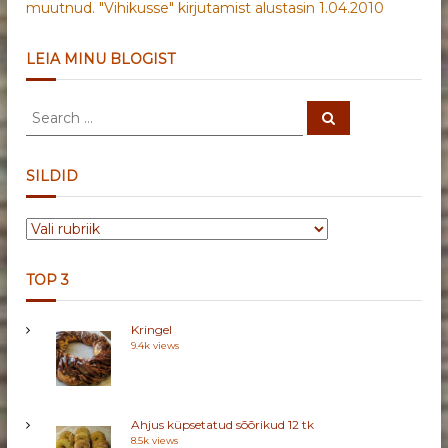
muutnud. "Vihikusse" kirjutamist alustasin 1.04.2010
LEIA MINU BLOGIST
S
S
e
e
a
a
r
c
r
SILDID
h
c
h
S
f
I
o
L
r
TOP 3
D
:
I
Kringel
D
9.4k views
Ahjus küpsetatud sõõrikud 12 tk
8.5k views