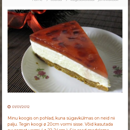
01/01/2012
Minu koogis on pohlad, kuna sügavkülmas on neid nii
palju. Tegin koogi ø 20cm vormi sisse. Võid kasutada