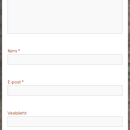
r
i
m
i
Nimi
*
n
e
E-post
*
Veebileht