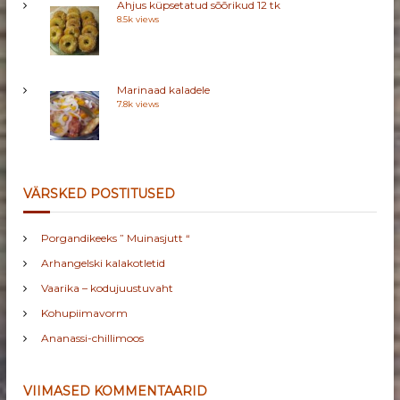
Ahjus küpsetatud sõõrikud 12 tk
8.5k views
Marinaad kaladele
7.8k views
VÄRSKED POSTITUSED
Porgandikeeks ” Muinasjutt “
Arhangelski kalakotletid
Vaarika – kodujuustuvaht
Kohupiimavorm
Ananassi-chillimoos
VIIMASED KOMMENTAARID