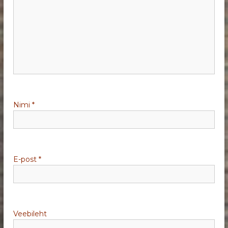
e
r
i
m
i
Nimi
*
n
e
E-post
*
Veebileht