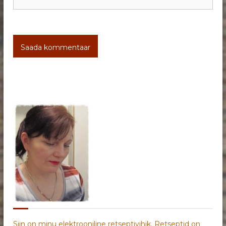
Siin on minu elektrooniline retseptivihik. Retseptid on