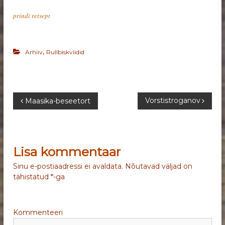
prindi retsept
,
Arhiiv
Rullbiskviidid
N
Vorstistroganov
Maasika-beseetort
a
v
Lisa kommentaar
i
Sinu e-postiaadressi ei avaldata.
Nõutavad väljad on
tähistatud
*
-ga
g
e
Kommenteeri