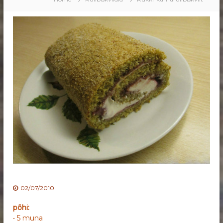
02/07/2010
põhi:
• 5 muna