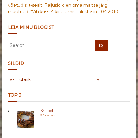
võetud siit-sealt. Paljusid olen oma maitse järgi
muutnud. "Vihikusse" kirjutamist alustasin 1.04.2010
LEIA MINU BLOGIST
S
S
e
e
a
a
r
c
r
SILDID
h
c
h
S
f
I
o
L
r
TOP 3
D
:
I
Kringel
D
9.4k views