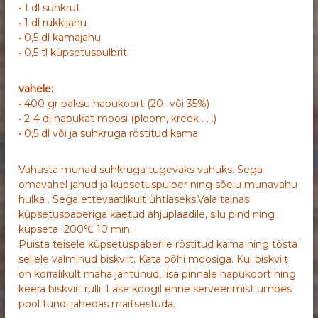
• 1 dl suhkrut
• 1 dl rukkijahu
• 0,5 dl kamajahu
• 0,5 tl küpsetuspulbrit
vahele:
• 400 gr paksu hapukoort (20- või 35%)
• 2-4 dl hapukat moosi (ploom, kreek . . .)
• 0,5 dl või ja suhkruga röstitud kama
Vahusta munad suhkruga tugevaks vahuks. Sega
omavahel jahud ja küpsetuspulber ning sõelu munavahu
hulka . Sega ettevaatlikult ühtlaseks.Vala tainas
küpsetuspaberiga kaetud ahjuplaadile, silu pind ning
küpseta 200℃ 10 min.
Puista teisele küpsetuspaberile röstitud kama ning tõsta
sellele valminud biskviit. Kata põhi moosiga. Kui biskviit
on korralikult maha jahtunud, lisa pinnale hapukoort ning
keera biskviit rulli. Lase koogil enne serveerimist umbes
pool tundi jahedas maitsestuda.